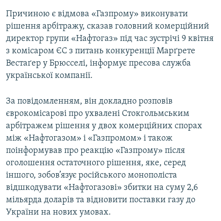
Усі сайти RFE/RL
Причиною є відмова «Газпрому» виконувати
рішення арбітражу, сказав головний комерційний
директор групи «Нафтогаз» під час зустрічі 9 квітня
з комісаром ЄС з питань конкуренції Марґрете
Вестаґер у Брюсселі, інформує пресова служба
української компанії.
За повідомленням, він докладно розповів
єврокомісарові про ухвалені Стокгольмським
арбітражем рішення у двох комерційних спорах
між «Нафтогазом» і «Газпромом» і також
поінформував про реакцію «Газпрому» після
оголошення остаточного рішення, яке, серед
іншого, зобов’язує російського монополіста
відшкодувати «Нафтогазові» збитки на суму 2,6
мільярда доларів та відновити поставки газу до
України на нових умовах.