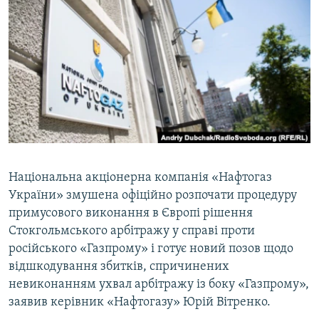
МУЛЬТИМЕДІА
ФОТО
СПЕЦПРОЄКТИ
ПОДКАСТИ
КРИМ РЕАЛІЇ
РУС
УКР
Національна акціонерна компанія «Нафтогаз
України» змушена офіційно розпочати процедуру
КТАТ
примусового виконання в Європі рішення
Стокгольмського арбітражу у справі проти
ДОЛУЧАЙСЯ!
російського «Газпрому» і готує новий позов щодо
відшкодування збитків, спричинених
невиконанням ухвал арбітражу із боку «Газпрому»,
заявив керівник «Нафтогазу» Юрій Вітренко.