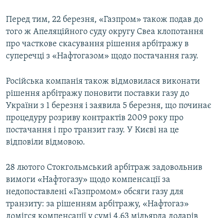
Перед тим, 22 березня, «Газпром» також подав до
того ж Апеляційного суду округу Свеа клопотання
про часткове скасування рішення арбітражу в
суперечці з «Нафтогазом» щодо постачання газу.
Російська компанія також відмовилася виконати
рішення арбітражу поновити поставки газу до
України з 1 березня і заявила 5 березня, що починає
процедуру розриву контрактів 2009 року про
постачання і про транзит газу. У Києві на це
відповіли відмовою.
28 лютого Стокгольмський арбітраж задовольнив
вимоги «Нафтогазу» щодо компенсації за
недопоставлені «Газпромом» обсяги газу для
транзиту: за рішенням арбітражу, «Нафтогаз»
домігся компенсації у сумі 4,63 мільярда доларів