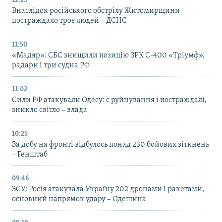
12:25
Внаслідок російського обстрілу Житомирщини
постраждало троє людей – ДСНС
11:50
«Мадяр»: СБС знищили позицію ЗРК С-400 «Тріумф»,
радари і три судна РФ
11:02
Сили РФ атакували Одесу: є руйнування і постраждалі,
зникло світло – влада
10:25
За добу на фронті відбулось понад 230 бойових зіткнень
– Генштаб
09:46
ЗСУ: Росія атакувала Україну 202 дронами і ракетами,
основний напрямок удару – Одещина