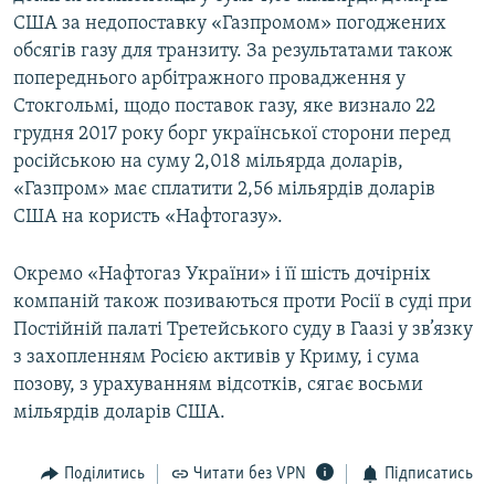
США за недопоставку «Газпромом» погоджених
обсягів газу для транзиту. За результатами також
попереднього арбітражного провадження у
Стокгольмі, щодо поставок газу, яке визнало 22
грудня 2017 року борг української сторони перед
російською на суму 2,018 мільярда доларів,
«Газпром» має сплатити 2,56 мільярдів доларів
США на користь «Нафтогазу».
Окремо «Нафтогаз України» і її шість дочірніх
компаній також позиваються проти Росії в суді при
Постійній палаті Третейського суду в Гаазі у зв’язку
з захопленням Росією активів у Криму, і сума
позову, з урахуванням відсотків, сягає восьми
мільярдів доларів США.
Поділитись
Читати без VPN
Підписатись