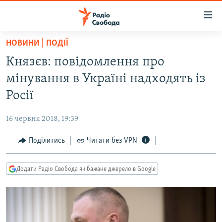
Доступність
посилання
Перейти
НОВИНИ | ПОДІЇ
до
РАДІО СВОБОДА – 70 РОКІВ
Князєв: повідомлення про
основного
ВСЕ ЗА ДОБУ
матеріалу
мінування в Україні надходять із
СТАТТІ
Перейти
Росії
до
ВІЙНА
ПОЛІТИКА
основної
16 червня 2018, 19:39
РОСІЙСЬКА «ФІЛЬТРАЦІЯ»
ЕКОНОМІКА
навігації
Перейти
Поділитись
Читати без VPN
ДОНБАС.РЕАЛІЇ
СУСПІЛЬСТВО
до
КРИМ.РЕАЛІЇ
КУЛЬТУРА
пошуку
Додати Радіо Свобода як бажане джерело в Google
ТИ ЯК?
СПОРТ
СХЕМИ
УКРАЇНА
КИТАЙ.ВИКЛИКИ
СВІТ