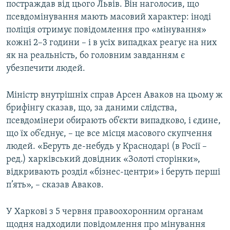
постраждав від цього Львів. Він наголосив, що
псевдомінування мають масовий характер: іноді
поліція отримує повідомлення про «мінування»
кожні 2–3 години – і в усіх випадках реагує на них
як на реальність, бо головним завданням є
убезпечити людей.
Міністр внутрішніх справ Арсен Аваков на цьому ж
брифінгу сказав, що, за даними слідства,
псевдомінери обирають об’єкти випадково, і єдине,
що їх об’єднує, – це все місця масового скупчення
людей. «Беруть де-небудь у Краснодарі (в Росії –
ред.) харківський довідник «Золоті сторінки»,
відкривають розділ «бізнес-центри» і беруть перші
п’ять», – сказав Аваков.
У Харкові з 5 червня правоохоронним органам
щодня надходили повідомлення про мінування