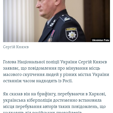
МУЛЬТИМЕДІА
ФОТО
СПЕЦПРОЄКТИ
ПОДКАСТИ
КРИМ РЕАЛІЇ
Сергій Князєв
РУС
УКР
Голова Національної поліції України Сергій Князєв
заявляє, що повідомлення про мінування місць
КТАТ
масового скупчення людей у різних містах України
останнім часом надходять із Росії.
ДОЛУЧАЙСЯ!
Як сказав він на брифінгу, перебуваючи в Харкові,
українська кіберполіція достеменно встановила
місця перебування авторів таких повідомлень, що