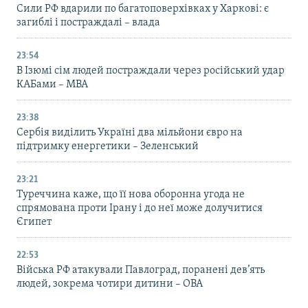
Сили РФ вдарили по багатоповерхівках у Харкові: є
загиблі і постраждалі – влада
23:54
В Ізюмі сім людей постраждали через російський удар
КАБами – МВА
23:38
Сербія виділить Україні два мільйони євро на
підтримку енергетики – Зеленський
23:21
Туреччина каже, що її нова оборонна угода не
спрямована проти Ірану і до неї може долучитися
Єгипет
22:53
Війська РФ атакували Павлоград, поранені дев’ять
людей, зокрема чотири дитини – ОВА