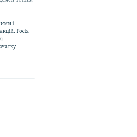
удсмен Тетяна
ними і
нкцій. Росія
ої
початку