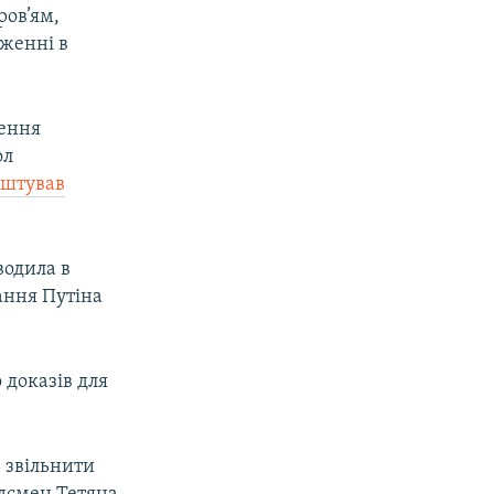
ров’ям,
еженні в
лення
ол
ештував
водила в
ання Путіна
 доказів для
 звільнити