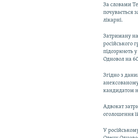
За словами Те
почувається 
лікарні.
Затриману на
російського 
підозрюють у 
Одновол на 60
Згідно з дани
анексованому 
кандидатом на
Адвокат затри
оголошення їй
У російськом