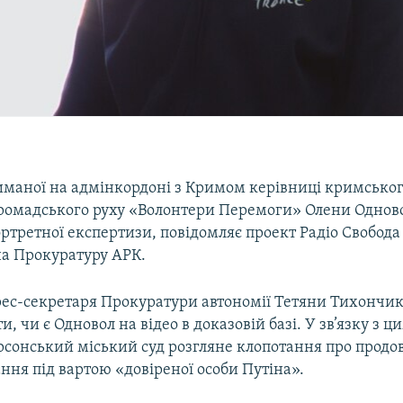
риманої на адмінкордоні з Кримом керівниці кримськог
громадського руху «Волонтери Перемоги» Олени Однов
ортретної експертизи, повідомляє проект Радіо Свобод
а Прокуратуру АРК.
рес-секретаря Прокуратури автономії Тетяни Тихончик
, чи є Одновол на відео в доказовій базі. У зв’язку з ци
ерсонський міський суд розгляне клопотання про прод
ння під вартою «довіреної особи Путіна».