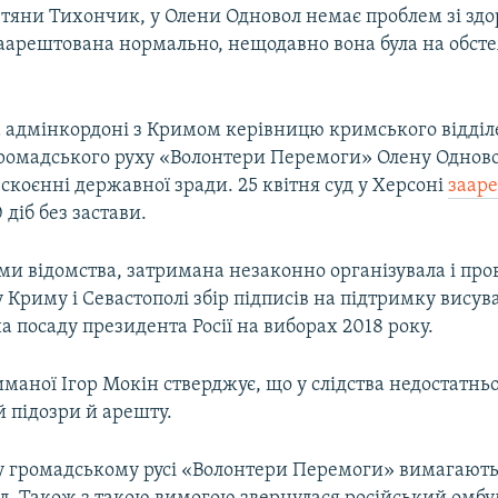
тяни Тихончик, у Олени Одновол немає проблем зі здо
заарештована нормально, нещодавно вона була на обст
 адмінкордоні з Кримом керівницю кримського відді
громадського руху «Волонтери Перемоги» Олену Однов
скоєнні державної зради. 25 квітня суд у Херсоні
заар
 діб без застави.
ми відомства, затримана незаконно організувала і про
Криму і Севастополі збір підписів на підтримку висув
 посаду президента Росії на виборах 2018 року.
маної Ігор Мокін стверджує, що у слідства недостатньо
 підозри й арешту.
у громадському русі «Волонтери Перемоги» вимагають