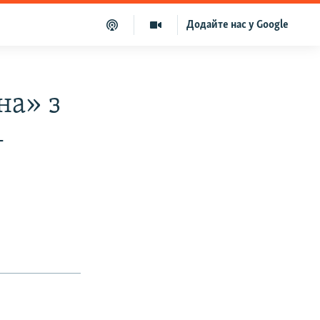
Додайте нас у Google
на» з
–