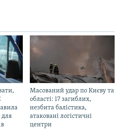
вати,
Масований удар по Києву та
С
області: 17 загиблих,
равила
незбита балістика,
 для
атаковані логістичні
ів
центри