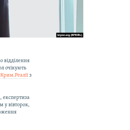
о відділення
ол очікують
а
Крим.Реалії
з
, експертиза
м у вівторок,
овження