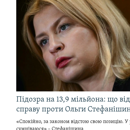
Підозра на 13,9 мільйона: що ві
справу проти Ольги Стефанішин
«Спокійно, за законом відстою свою позицію. У 
сумніваюся» – Стефанішина