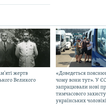
м'яті жертв
«Доведеться поясню
ького Великого
чому вони тут». У Є
запрацювали нові п
тимчасового захисту
українських чоловік