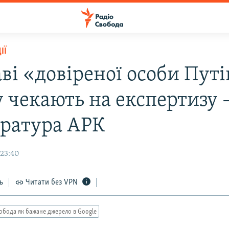
ІЇ
ві «довіреної особи Путі
 чекають на експертизу 
ратура АРК
 23:40
ь
Читати без VPN
обода як бажане джерело в Google