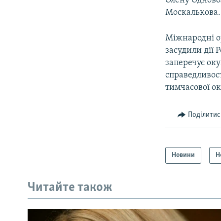
Олену Одново
Москалькова.
Міжнародні о
засудили дії 
заперечує оку
справедливост
тимчасової ок
Поділитис
Новини
Н
Читайте також