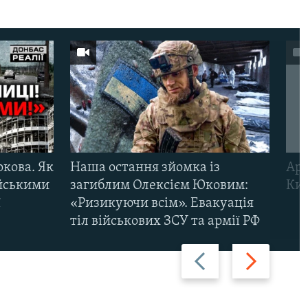
ркова. Як
Наша остання зйомка із
Арм
ійськими
загиблим Олексієм Юковим:
Киї
ї
«Ризикуючи всім». Евакуація
тіл військових ЗСУ та армії РФ
Назад
Вперед