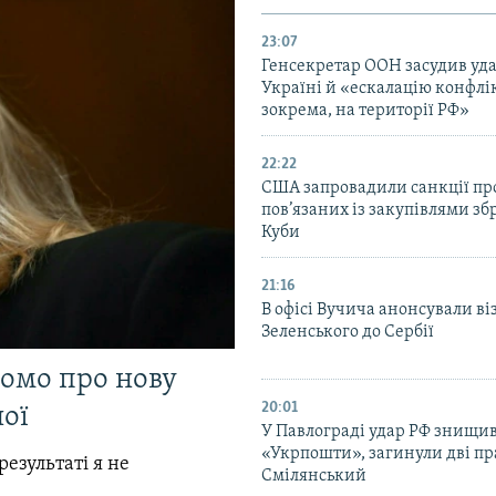
23:07
Генсекретар ООН засудив уда
Україні й «ескалацію конфлік
зокрема, на території РФ»
22:22
США запровадили санкції про
пов’язаних із закупівлями зб
Куби
21:16
В офісі Вучича анонсували ві
Зеленського до Сербії
домо про нову
20:01
ої
У Павлограді удар РФ знищив
«Укрпошти», загинули дві пр
результаті я не
Смілянський