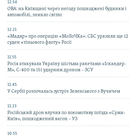
12:54
ОВА: на Київщині через негоду пошкоджені будинки і
автомобілі, зникло світло
12:21
«Мадяр» про операцію «МоЛоЧКа»: СБС уразили ще 12
суден «тіньового флоту» Росії
11:55
Росія атакувала Україну шістьма ракетами «Іскандер-
М», С-400 та 151 ударним дроном – ЗСУ
11:45
У Сербії розпочалась зустріч Зеленського з Вучичем
11:23
Російський дрон влучив по локомотиву поїзда «Суми-
Київ», пошкоджений вагон – УЗ
10:55