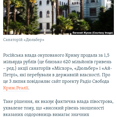
МУЛЬТИМЕДІА
ФОТО
СПЕЦПРОЄКТИ
ПОДКАСТИ
Санаторій «Дюльбер»
КРИМ РЕАЛІЇ
РУС
Російська влада окупованого Криму продала за 1,5
мільярда рублів (це близько 620 мільйонів гривень
УКР
– ред.) акції санаторіїв «Місхор», «Дюльбер» і «Ай-
КТАТ
Петрі», які перебували в державній власності. Про
це 3 липня повідомляє сайт проекту Радіо Свобода
ДОЛУЧАЙСЯ!
Крим.Реалії
.
Таке рішення, як вказує фактична влада півострова,
ухвалене тому, що «високий рівень зношеності
вказаних оздоровниць вимагає значних