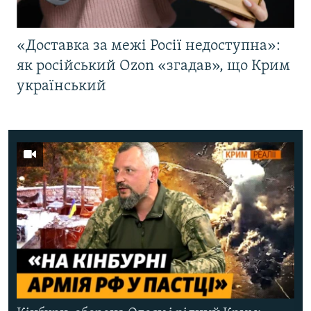
«Доставка за межі Росії недоступна»:
як російський Ozon «згадав», що Крим
український