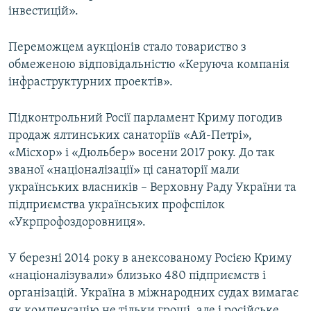
інвестицій».
Усі сайти RFE/RL
Переможцем аукціонів стало товариство з
обмеженою відповідальністю «Керуюча компанія
інфраструктурних проектів».
Підконтрольний Росії парламент Криму погодив
продаж ялтинських санаторіїв «Ай-Петрі»,
«Місхор» і «Дюльбер» восени 2017 року. До так
званої «націоналізації» ці санаторії мали
українських власників – Верховну Раду України та
підприємства українських профспілок
«Укрпрофоздоровниця».
У березні 2014 року в анексованому Росією Криму
«націоналізували» близько 480 підприємств і
організацій. Україна в міжнародних судах вимагає
як компенсацію не тільки гроші, але і російське