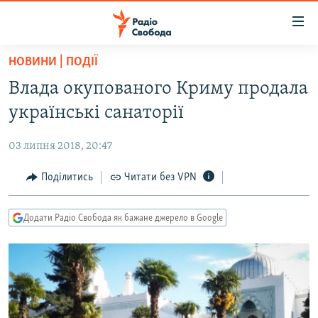
Доступність
посилання
Перейти
НОВИНИ | ПОДІЇ
до
РАДІО СВОБОДА – 70 РОКІВ
Влада окупованого Криму продала
основного
ВСЕ ЗА ДОБУ
матеріалу
українські санаторії
СТАТТІ
Перейти
до
03 липня 2018, 20:47
ВІЙНА
ПОЛІТИКА
основної
РОСІЙСЬКА «ФІЛЬТРАЦІЯ»
Поділитись
Читати без VPN
ЕКОНОМІКА
навігації
Перейти
ДОНБАС.РЕАЛІЇ
СУСПІЛЬСТВО
до
Додати Радіо Свобода як бажане джерело в Google
КРИМ.РЕАЛІЇ
КУЛЬТУРА
пошуку
ТИ ЯК?
СПОРТ
СХЕМИ
УКРАЇНА
КИТАЙ.ВИКЛИКИ
СВІТ