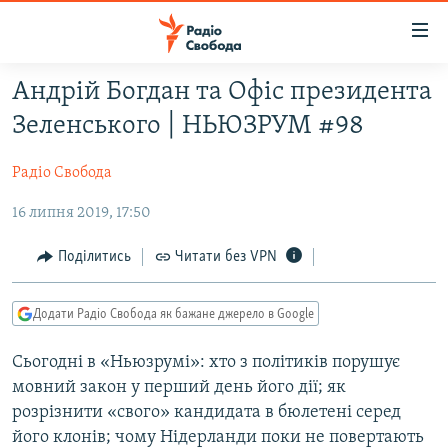
Доступність
посилання
Перейти
Андрій Богдан та Офіс президента
до
РАДІО СВОБОДА – 70 РОКІВ
Зеленського | НЬЮЗРУМ #98
основного
ВСЕ ЗА ДОБУ
матеріалу
Радіо Свобода
СТАТТІ
Перейти
до
16 липня 2019, 17:50
ВІЙНА
ПОЛІТИКА
основної
РОСІЙСЬКА «ФІЛЬТРАЦІЯ»
ЕКОНОМІКА
навігації
Поділитись
Читати без VPN
Перейти
ДОНБАС.РЕАЛІЇ
СУСПІЛЬСТВО
до
Додати Радіо Свобода як бажане джерело в Google
КРИМ.РЕАЛІЇ
КУЛЬТУРА
пошуку
ТИ ЯК?
СПОРТ
Сьогодні в «Ньюзрумі»: хто з політиків порушує
мовний закон у перший день його дії; як
СХЕМИ
УКРАЇНА
розрізнити «свого» кандидата в бюлетені серед
КИТАЙ.ВИКЛИКИ
СВІТ
його клонів; чому Нідерланди поки не повертають