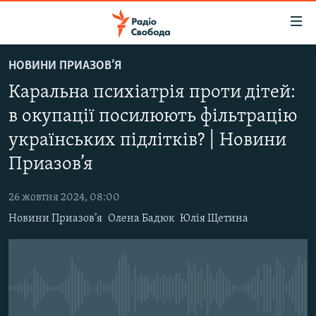
Доступність
посилання
Перейти
НОВИНИ ПРИАЗОВ’Я
до
РАДІО СВОБОДА – 70 РОКІВ
Каральна психіатрія проти дітей:
основного
ВСЕ ЗА ДОБУ
матеріалу
в окупації посилюють фільтрацію
СТАТТІ
Перейти
українських підлітків? | Новини
до
ВІЙНА
ПОЛІТИКА
основної
Приазов’я
РОСІЙСЬКА «ФІЛЬТРАЦІЯ»
ЕКОНОМІКА
навігації
Перейти
26 жовтня 2024, 08:00
ДОНБАС.РЕАЛІЇ
СУСПІЛЬСТВО
до
Новини Приазов’я
Олена Бадюк
Юлія Щетина
КРИМ.РЕАЛІЇ
КУЛЬТУРА
пошуку
ТИ ЯК?
СПОРТ
СХЕМИ
УКРАЇНА
No media source currently available
КИТАЙ.ВИКЛИКИ
СВІТ