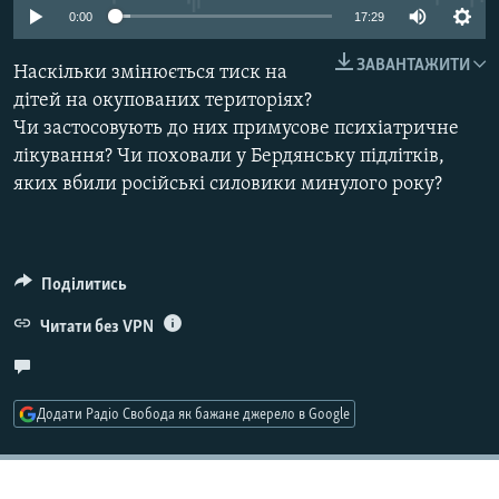
0:00
17:29
МУЛЬТИМЕДІА
ФОТО
ЗАВАНТАЖИТИ
Наскільки змінюється тиск на
дітей на окупованих територіях?
СПЕЦПРОЄКТИ
Чи застосовують до них примусове психіатричне
ПОДКАСТИ
лікування? Чи поховали у Бердянську підлітків,
яких вбили російські силовики минулого року?
КРИМ РЕАЛІЇ
РУС
УКР
Поділитись
КТАТ
Читати без VPN
ДОЛУЧАЙСЯ!
Додати Радіо Свобода як бажане джерело в Google