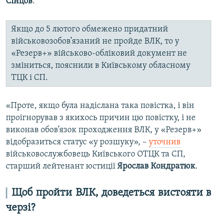
Сінцов
.
Якщо до 5 лютого обмежено придатний
військовозобов’язаний не пройде ВЛК, то у
«Резерв+» військово-обліковий документ не
зміниться, пояснили в Київському обласному
ТЦК і СП.
«Проте, якщо була надіслана така повістка, і він
проігнорував з якихось причин цю повістку, і не
виконав обов’язок проходження ВЛК, у «Резерв+»
відобразиться статус «у розшуку», –
уточнив
військовослужбовець Київського ОТЦК та СП,
старший лейтенант юстиції
Ярослав Кондратюк
.
Щоб пройти ВЛК, доведеться вистояти в
черзі?