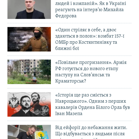
людей і компаній». Як в Україні
реагують на інтерв’ю Михайла
Федорова
«Один стріляє в себе, а двоє
здаються в полон»: комбат 157-ї
ОМБр про Костянтинівку та
ближні бої
«Повільне прогризання». Армія
РФ готується до нового етапу
наступу на Слов’янськ та
Краматорськ?
«Історія ще раз сміється з
Навроцького». Одним з перших
кавалерів Ордена Білого Орла був
Іван Мазепа
Від ейфорії до небажання жити.
Що відбувається з людьми після