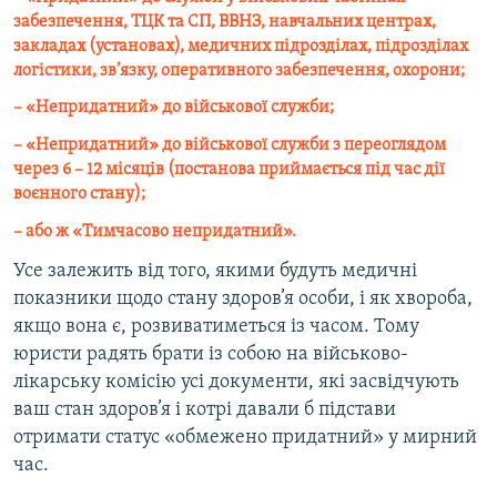
забезпечення, ТЦК та СП, ВВНЗ, навчальних центрах,
закладах (установах), медичних підрозділах, підрозділах
логістики, зв’язку, оперативного забезпечення, охорони;
– «Непридатний» до військової служби;
– «Непридатний» до військової служби з переоглядом
через 6 – 12 місяців (постанова приймається під час дії
воєнного стану);
– або ж «Тимчасово непридатний».
Усе залежить від того, якими будуть медичні
показники щодо стану здоров’я особи, і як хвороба,
якщо вона є, розвиватиметься із часом. Тому
юристи радять брати із собою на військово-
лікарську комісію усі документи, які засвідчують
ваш стан здоров’я і котрі давали б підстави
отримати статус «обмежено придатний» у мирний
час.