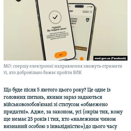
МУЛЬТИМЕДІА
ФОТО
СПЕЦПРОЄКТИ
ПОДКАСТИ
КРИМ РЕАЛІЇ
РУС
МО: спершу електронні направлення зможуть отримати
УКР
ті, хто добровільно бажає пройти ВЛК
КТАТ
Що буде після 5 лютого цього року? Це одне із
ДОЛУЧАЙСЯ!
головних питань, якими зараз задаються
військовозобов’язані зі статусом «обмежено
придатні». Адже, за законом, усі (окрім тих, кому
ще немає 25 років і тих, хто «належним чином
визнаний особою з інвалідністю»)до цього часу