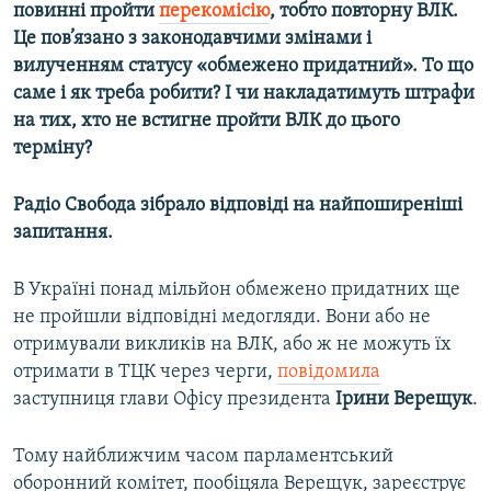
повинні пройти
перекомісію
, тобто повторну ВЛК.
Усі сайти RFE/RL
Це пов’язано з законодавчими змінами і
вилученням статусу «обмежено придатний». То що
саме і як треба робити? І чи накладатимуть штрафи
на тих, хто не встигне пройти ВЛК до цього
терміну?
Радіо Свобода зібрало відповіді на найпоширеніші
запитання.
В Україні понад мільйон обмежено придатних ще
не пройшли відповідні медогляди. Вони або не
отримували викликів на ВЛК, або ж не можуть їх
отримати в ТЦК через черги,
повідомила
заступниця глави Офісу президента
Ірини Верещук
.
Тому найближчим часом парламентський
оборонний комітет, пообіцяла Верещук, зареєструє