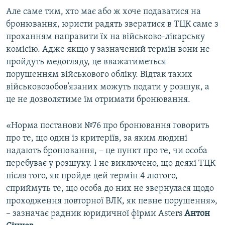
Але саме тим, хто має або ж хоче подаватися на
бронювання, юристи радять звератися в ТЦК саме з
проханням направити їх на військово-лікарську
комісію. Адже якщо у зазначений термін вони не
пройдуть медогляду, це вважатиметься
порушенням військового обліку. Відтак таких
військовозобов’язаних можуть подати у розшук, а
це не дозволятиме їм отримати бронювання.
«Норма постанови №76 про бронювання говорить
про те, що один із критеріїв, за яким людині
надають бронювання, – це пункт про те, чи особа
перебуває у розшуку. І не виключено, що деякі ТЦК
після того, як пройде цей термін 4 лютого,
сприймуть те, що особа до них не звернулася щодо
проходження повторної ВЛК, як певне порушення»,
– зазначає радник юридичної фірми Asters
Антон