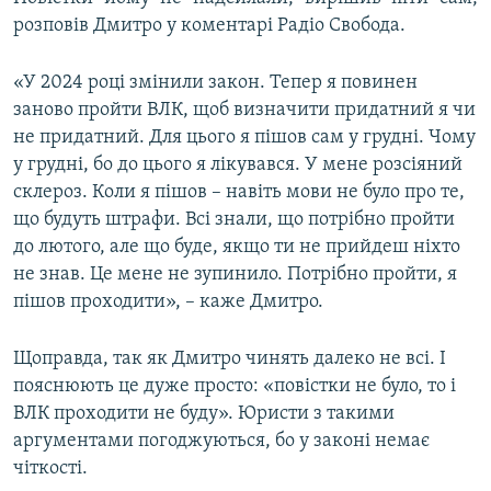
розповів Дмитро у коментарі Радіо Свобода.
«У 2024 році змінили закон. Тепер я повинен
заново пройти ВЛК, щоб визначити придатний я чи
не придатний. Для цього я пішов сам у грудні. Чому
у грудні, бо до цього я лікувався. У мене розсіяний
склероз. Коли я пішов – навіть мови не було про те,
що будуть штрафи. Всі знали, що потрібно пройти
до лютого, але що буде, якщо ти не прийдеш ніхто
не знав. Це мене не зупинило. Потрібно пройти, я
пішов проходити», – каже Дмитро.
Щоправда, так як Дмитро чинять далеко не всі. І
пояснюють це дуже просто: «повістки не було, то і
ВЛК проходити не буду». Юристи з такими
аргументами погоджуються, бо у законі немає
чіткості.