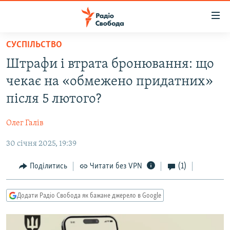
Доступність
посилання
Перейти
СУСПІЛЬСТВО
до
РАДІО СВОБОДА – 70 РОКІВ
Штрафи і втрата бронювання: що
основного
ВСЕ ЗА ДОБУ
матеріалу
чекає на «обмежено придатних»
СТАТТІ
Перейти
після 5 лютого?
до
ВІЙНА
ПОЛІТИКА
основної
Олег Галів
РОСІЙСЬКА «ФІЛЬТРАЦІЯ»
ЕКОНОМІКА
навігації
Перейти
30 січня 2025, 19:39
ДОНБАС.РЕАЛІЇ
СУСПІЛЬСТВО
до
КРИМ.РЕАЛІЇ
КУЛЬТУРА
Поділитись
Читати без VPN
(1)
пошуку
ТИ ЯК?
СПОРТ
Додати Радіо Свобода як бажане джерело в Google
СХЕМИ
УКРАЇНА
КИТАЙ.ВИКЛИКИ
СВІТ