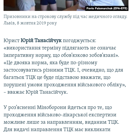
Призовники на строкову службу під час медичного огляду.
Львів, 8 жовтня 2019 року
Юрист
Юрій Танасійчук
погоджується:
«використання терміну підлягають не означає
імперативну норму, що обов’язково зобов’язані».
«Це двояка норма, яка буде по-різному
застосовуватись різними ТЦК. І, очевидно, що для
багатьох ТЦК це буде підставою вважати, що
порушені умови проходження військового обліку»,
–
вважає Юрій Танасійчук.
У роз’ясненні Міноборони йдеться про те, що
проходження військово-лікарської експертизи
можливе лише за направленням, виданим ТЦК.
Для видачі направлення ТЦК має викликати