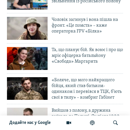
звільнення із російського полону
Чоловік загинув і вона пішла на
фронт. «Це помста» – каже
операторка FPV «Білка»
Та, що планує бій. Як воює і про що
мріє офіцерка батальйону
«Свобода» Маргарита
«Боляче, що мого найкращого
бійця, який став батьком-
одинаком і перевівся в ТЦК, б’ють
свої в тилу» – комбриг Габінет
Вийшов з полону, а дружина
виїхала до Польщі. Як після 1000
днів неволі вибратися «із
Додайте нас у Google
психологічної і фінансової ями»