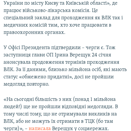
України по місту Києву та Київській області», де
працює військово-лікарська комісія. Це
спеціальний заклад для проходження як ВЛК так і
медичних комісій тим, хто хоче працювати в
правоохоронних органах.
У Офісі Президента підтвердили – черги є. Тож
заступниця глави ОП Ірина Верещук 24 січня
анонсувала продовження термінів проходження
ВЛК. За її даними, близько мільйона осіб, які мають
статус «обмежено придатні», досі не пройшли
медогляд повторно.
«На сьогодні більшість з них (понад 1 мільйона
людей!) ще не пройшли відповідні медогляди. В
тому числі тому, що не отримували викликів на
ВЛК, або не можуть їх отримати в ТЦК (бо там
черги)», –
написала
Верещук у соцмережах.