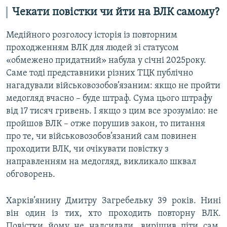
Чекати повістки чи йти на ВЛК самому?
Медійного розголосу історія із повторним
проходженням ВЛК для людей зі статусом
«обмежено придатний» набула у січні 2025року.
Саме тоді представники різних ТЦК публічно
нагадували військовозобов’язаним: якщо не пройти
медогляд вчасно – буде штраф. Сума цього штрафу
від 17 тисяч гривень. І якщо з цим все зрозуміло: не
пройшов ВЛК – отже порушив закон, то питання
про те, чи військовозобов’язаний сам повинен
проходити ВЛК, чи очікувати повістку з
направленням на медогляд, викликало шквал
обговорень.
Харків’янину Дмитру Загребельку 39 років. Нині
він один із тих, хто проходить повторну ВЛК.
Повістки йому не надсилали, вирішив піти сам,