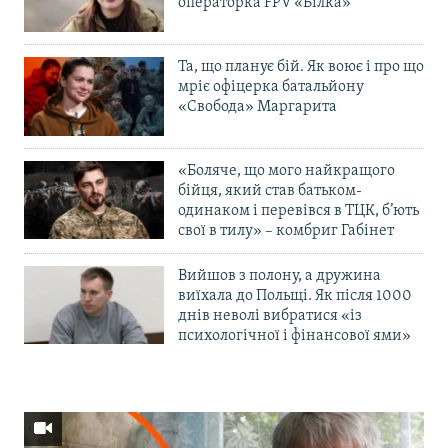
операторка FPV «Білка»
Та, що планує бій. Як воює і про що
мріє офіцерка батальйону
«Свобода» Маргарита
«Боляче, що мого найкращого
бійця, який став батьком-
одинаком і перевівся в ТЦК, б’ють
свої в тилу» – комбриг Габінет
Вийшов з полону, а дружина
виїхала до Польщі. Як після 1000
днів неволі вибратися «із
психологічної і фінансової ями»