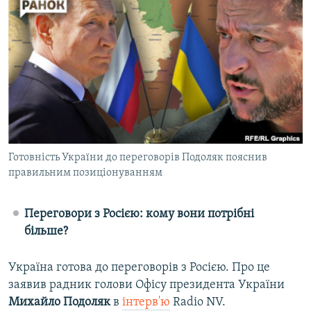
МУЛЬТИМЕДІА
ФОТО
СПЕЦПРОЄКТИ
ПОДКАСТИ
КРИМ РЕАЛІЇ
РУС
Готовність України до переговорів Подоляк пояснив
УКР
правильним позиціонуванням
КТАТ
Переговори з Росією: кому вони потрібні
ДОЛУЧАЙСЯ!
більше?
Україна готова до переговорів з Росією. Про це
заявив радник голови Офісу президента України
Михайло Подоляк
в
інтерв'ю
Radio NV.