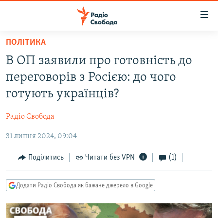
Доступність
посилання
Перейти
ПОЛІТИКА
до
РАДІО СВОБОДА – 70 РОКІВ
В ОП заявили про готовність до
основного
ВСЕ ЗА ДОБУ
матеріалу
переговорів з Росією: до чого
СТАТТІ
Перейти
готують українців?
до
ВІЙНА
ПОЛІТИКА
основної
Радіо Свобода
РОСІЙСЬКА «ФІЛЬТРАЦІЯ»
ЕКОНОМІКА
навігації
Перейти
31 липня 2024, 09:04
ДОНБАС.РЕАЛІЇ
СУСПІЛЬСТВО
до
КРИМ.РЕАЛІЇ
КУЛЬТУРА
Поділитись
Читати без VPN
(1)
пошуку
ТИ ЯК?
СПОРТ
Додати Радіо Свобода як бажане джерело в Google
СХЕМИ
УКРАЇНА
КИТАЙ.ВИКЛИКИ
СВІТ