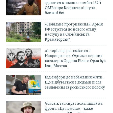
здаються в полон»: комбат 157-ї
ОМБр про Костянтинівку та
ближні бої
«Повільне прогризання». Армія
РФ готується до нового етапу
наступу на Слов’янськ та
Краматорськ?
«Історія ще раз сміється з
Навроцького». Одним з перших
кавалерів Ордена Білого Орла був
Іван Мазепа
Від ейфорії до небажання жити.
Що відбувається з людьми після
звільнення із російського полону
Чоловік загинув і вона пішла на
фронт. «Це помста» – каже