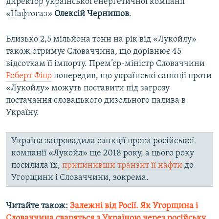
директор української енергетичної компанії
«Нафтогаз»
Олексій Чернишов
.
Близько 2,5 мільйона тонн на рік від «Лукойлу»
також отримує Словаччина, що дорівнює 45
відсоткам її імпорту. Прем’єр-міністр Словаччини
Роберт Фіцо
попередив, що українські санкції проти
«Лукойлу» можуть поставити під загрозу
постачання словацького дизельного палива в
Україну.
Україна запровадила санкції проти російської
компанії «Лукойл» ще 2018 року, а цього року
посилила їх,
припинивши транзит її нафти
до
Угорщини і Словаччини, зокрема.
Читайте також:
Залежні від Росії. Як Угорщина і
Словаччина сваряться з Україною через російську