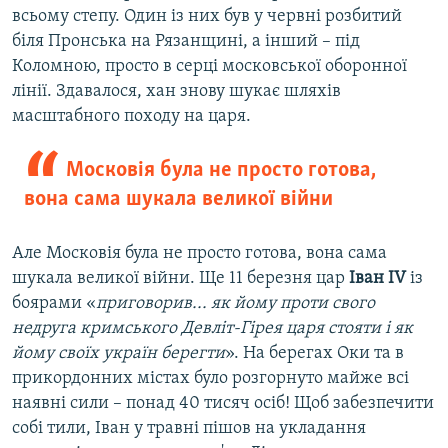
всьому степу. Один із них був у червні розбитий
біля Пронська на Рязанщині, а інший – під
Коломною, просто в серці московської оборонної
лінії. Здавалося, хан знову шукає шляхів
масштабного походу на царя.
Московія була не просто готова,
вона сама шукала великої війни
Але Московія була не просто готова, вона сама
шукала великої війни. Ще 11 березня цар
Іван IV
із
боярами «
приговорив... як йому проти свого
недруга кримського Девліт-Гірея царя стояти і як
йому своїх україн берегти
». На берегах Оки та в
прикордонних містах було розгорнуто майже всі
наявні сили – понад 40 тисяч осіб! Щоб забезпечити
собі тили, Іван у травні пішов на укладання