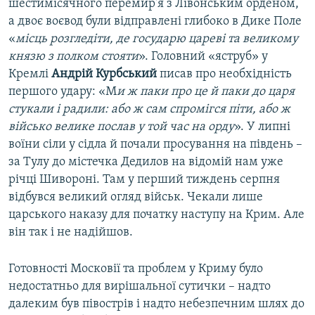
шестимісячного перемир'я з Лівонським орденом,
а двоє воєвод були відправлені глибоко в Дике Поле
«
місць розгледіти, де государю цареві та великому
князю з полком стояти
». Головний «яструб» у
Кремлі
Андрій Курбський
писав про необхідність
першого удару: «М
и ж паки про це й паки до царя
стукали і радили: або ж сам спромігся піти, або ж
військо велике послав у той час на орду
». У липні
воїни сіли у сідла й почали просування на південь –
за Тулу до містечка Дедилов на відомій нам уже
річці Шивороні. Там у перший тиждень серпня
відбувся великий огляд військ. Чекали лише
царського наказу для початку наступу на Крим. Але
він так і не надійшов.
Готовності Московії та проблем у Криму було
недостатньо для вирішальної сутички – надто
далеким був півострів і надто небезпечним шлях до