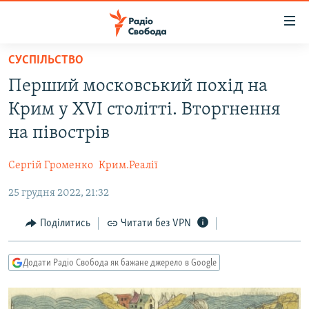
Доступність
посилання
Перейти
СУСПІЛЬСТВО
до
РАДІО СВОБОДА – 70 РОКІВ
Перший московський похід на
основного
ВСЕ ЗА ДОБУ
матеріалу
Крим у XVI столітті. Вторгнення
СТАТТІ
Перейти
на півострів
до
ВІЙНА
ПОЛІТИКА
основної
Сергій Громенко
Крим.Реалії
РОСІЙСЬКА «ФІЛЬТРАЦІЯ»
ЕКОНОМІКА
навігації
Перейти
25 грудня 2022, 21:32
ДОНБАС.РЕАЛІЇ
СУСПІЛЬСТВО
до
КРИМ.РЕАЛІЇ
КУЛЬТУРА
Поділитись
Читати без VPN
пошуку
ТИ ЯК?
СПОРТ
Додати Радіо Свобода як бажане джерело в Google
СХЕМИ
УКРАЇНА
КИТАЙ.ВИКЛИКИ
СВІТ