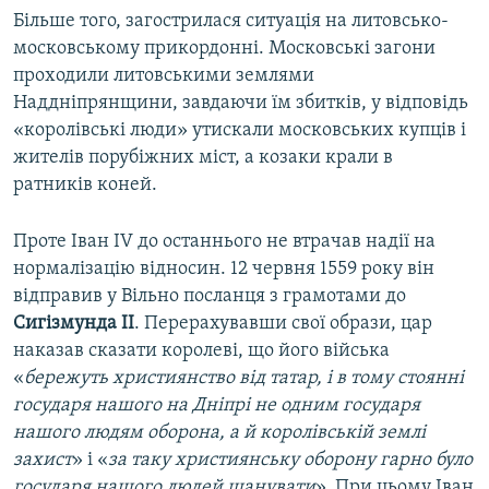
Більше того, загострилася ситуація на литовсько-
московському прикордонні. Московські загони
проходили литовськими землями
Наддніпрянщини, завдаючи їм збитків, у відповідь
«королівські люди» утискали московських купців і
жителів порубіжних міст, а козаки крали в
ратників коней.
Проте Іван IV до останнього не втрачав надії на
нормалізацію відносин. 12 червня 1559 року він
відправив у Вільно посланця з грамотами до
Сигізмунда II
. Перерахувавши свої образи, цар
наказав сказати королеві, що його війська
«
бережуть християнство від татар, і в тому стоянні
государя нашого на Дніпрі не одним государя
нашого людям оборона, а й королівській землі
захист
» і «
за таку християнську оборону гарно було
государя нашого людей шанувати
». При цьому Іван