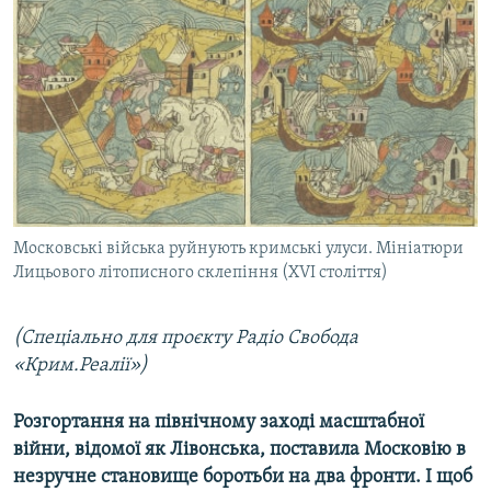
МУЛЬТИМЕДІА
ФОТО
СПЕЦПРОЄКТИ
ПОДКАСТИ
КРИМ РЕАЛІЇ
РУС
Московські війська руйнують кримські улуси. Мініатюри
УКР
Лицьового літописного склепіння (XVI століття)
КТАТ
(Спеціально для проєкту Радіо Свобода
ДОЛУЧАЙСЯ!
«Крим.Реалії»)
Розгортання на північному заході масштабної
війни, відомої як Лівонська, поставила Московію в
незручне становище боротьби на два фронти. І щоб