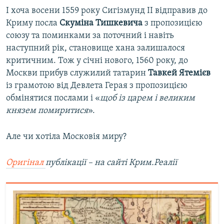
І хоча восени 1559 року Сигізмунд II відправив до
Криму посла
Скуміна Тишкевича
з пропозицією
союзу та поминками за поточний і навіть
наступний рік, становище хана залишалося
критичним. Тож у січні нового, 1560 року, до
Москви прибув служилий татарин
Тавкей Ятемієв
із грамотою від Девлета Герая з пропозицією
обмінятися послами і «
щоб із царем і великим
князем помиритися
».
Але чи хотіла Московія миру?
Оригінал​
публікації – на сайті Крим.Реалії