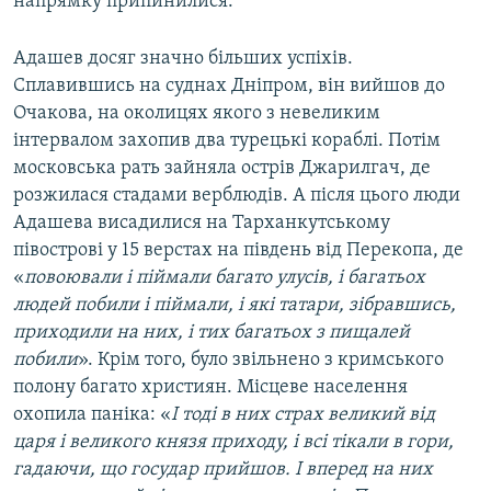
напрямку припинилися.
Адашев досяг значно більших успіхів.
Сплавившись на суднах Дніпром, він вийшов до
Очакова, на околицях якого з невеликим
інтервалом захопив два турецькі кораблі. Потім
московська рать зайняла острів Джарилгач, де
розжилася стадами верблюдів. А після цього люди
Адашева висадилися на Тарханкутському
півострові у 15 верстах на південь від Перекопа, де
«
повоювали і піймали багато улусів, і багатьох
людей побили і піймали, і які татари, зібравшись,
приходили на них, і тих багатьох з пищалей
побили
». Крім того, було звільнено з кримського
полону багато християн. Місцеве населення
охопила паніка: «
І тоді в них страх великий від
царя і великого князя приходу, і всі тікали в гори,
гадаючи, що государ прийшов. І вперед на них