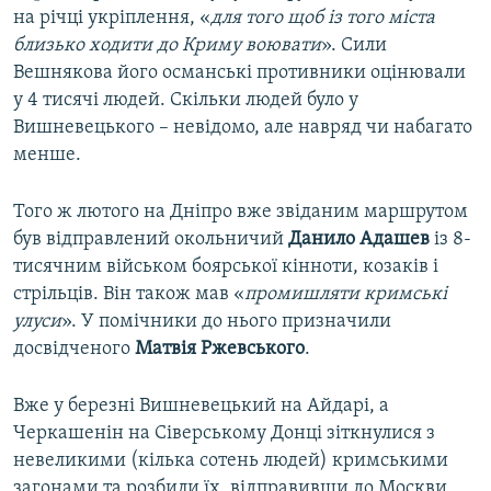
на річці укріплення, «
для того щоб із того міста
близько ходити до Криму воювати
». Сили
Вешнякова його османські противники оцінювали
у 4 тисячі людей. Скільки людей було у
Вишневецького – невідомо, але навряд чи набагато
менше.
Того ж лютого на Дніпро вже звіданим маршрутом
був відправлений окольничий
Данило Адашев
із 8-
тисячним військом боярської кінноти, козаків і
стрільців. Він також мав «
промишляти кримські
улуси
». У помічники до нього призначили
досвідченого
Матвія Ржевського
.
Вже у березні Вишневецький на Айдарі, а
Черкашенін на Сіверському Донці зіткнулися з
невеликими (кілька сотень людей) кримськими
загонами та розбили їх, відправивши до Москви