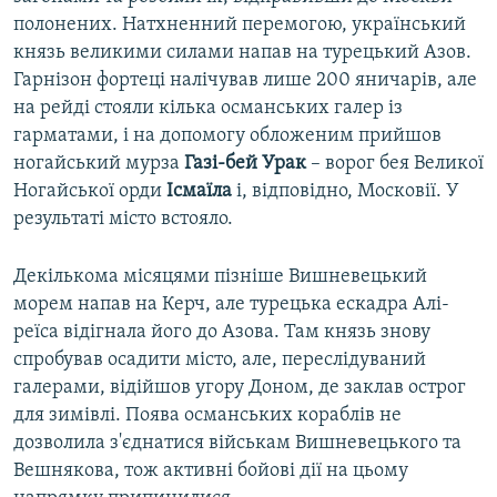
полонених. Натхненний перемогою, український
князь великими силами напав на турецький Азов.
Гарнізон фортеці налічував лише 200 яничарів, але
на рейді стояли кілька османських галер із
гарматами, і на допомогу обложеним прийшов
ногайський мурза
Газі-бей Урак
– ворог бея Великої
Ногайської орди
Ісмаїла
і, відповідно, Московії. У
результаті місто встояло.
Декількома місяцями пізніше Вишневецький
морем напав на Керч, але турецька ескадра Алі-
реїса відігнала його до Азова. Там князь знову
спробував осадити місто, але, переслідуваний
галерами, відійшов угору Доном, де заклав острог
для зимівлі. Поява османських кораблів не
дозволила з'єднатися військам Вишневецького та
Вешнякова, тож активні бойові дії на цьому