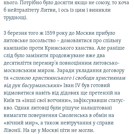
нього. Потрібно було досягти якщо не союзу, то хоча
б нейтралітету Литви, і ось із цим і виникли
труднощі.
3 березня того ж 1559 року до Москви прибуло
литовське посольство – домовлятися про спільну
кампанію проти Кримського ханства. Але раніше
слід було замінити продовжуване вже два
десятиліття перемир'я повноцінним литовсько-
московським миром. Заради укладання договору
та «
спокою християнського і свободи християнам
від рук басурманських
» Іван IV був готовий
відмовитися навіть від дідових ще претензій на
Київ та «інші свої вотчини», зафіксувавши статус-
кво. Однак литовці були рішуче налаштовані
вимагати повернення Смоленська в обмін на
«вічний мир», а також невтручання у справи
Лівонії. На це у Москві піти не могли.