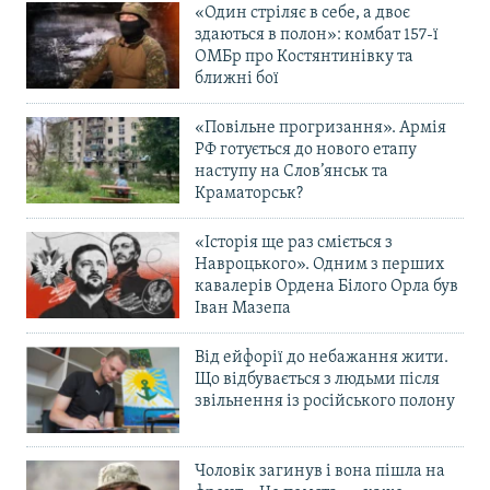
«Один стріляє в себе, а двоє
здаються в полон»: комбат 157-ї
ОМБр про Костянтинівку та
ближні бої
«Повільне прогризання». Армія
РФ готується до нового етапу
наступу на Слов’янськ та
Краматорськ?
«Історія ще раз сміється з
Навроцького». Одним з перших
кавалерів Ордена Білого Орла був
Іван Мазепа
Від ейфорії до небажання жити.
Що відбувається з людьми після
звільнення із російського полону
Чоловік загинув і вона пішла на