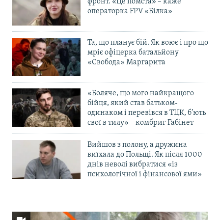
фронт. «Це помста» – каже
операторка FPV «Білка»
Та, що планує бій. Як воює і про що
мріє офіцерка батальйону
«Свобода» Маргарита
«Боляче, що мого найкращого
бійця, який став батьком-
одинаком і перевівся в ТЦК, б’ють
свої в тилу» – комбриг Габінет
Вийшов з полону, а дружина
виїхала до Польщі. Як після 1000
днів неволі вибратися «із
психологічної і фінансової ями»