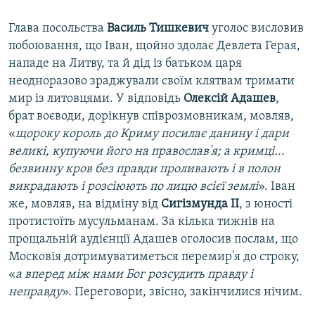
Глава посольства
Василь Тишкевич
уголос висловив
побоювання, що Іван, щойно здолає Девлета Герая,
нападе на Литву, та й дід із батьком царя
неодноразово зраджували своїм клятвам тримати
мир із литовцями. У відповідь
Олексій Адашев
,
брат воєводи, дорікнув співрозмовникам, мовляв,
«
щороку король до Криму посилає данину і дари
великі, купуючи його на православ'я; а кримці...
безвинну кров без правди проливають і в полон
викрадають і розсіюють по лицю всієї землі
». Іван
же, мовляв, на відміну від
Сигізмунда II
, з юності
протистоїть мусульманам. За кілька тижнів на
прощальній аудієнції Адашев оголосив послам, що
Московія дотримуватиметься перемир'я до строку,
«
а вперед між нами Бог розсудить правду і
неправду
». Переговори, звісно, закінчилися нічим.