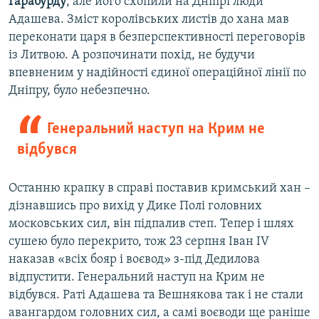
Гарабурду
, але його схопили на Дніпрі люди
Адашева. Зміст королівських листів до хана мав
переконати царя в безперспективності переговорів
із Литвою. А розпочинати похід, не будучи
впевненим у надійності єдиної операційної лінії по
Дніпру, було небезпечно.
Генеральний наступ на Крим не
відбувся
Останню крапку в справі поставив кримський хан –
дізнавшись про вихід у Дике Полі головних
московських сил, він підпалив степ. Тепер і шлях
сушею було перекрито, тож 23 серпня Іван IV
наказав «всіх бояр і воєвод» з-під Дедилова
відпустити. Генеральний наступ на Крим не
відбувся. Раті Адашева та Вешнякова так і не стали
авангардом головних сил, а самі воєводи ще раніше