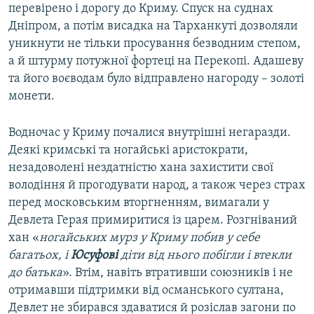
перевірено і дорогу до Криму. Спуск на суднах
Дніпром, а потім висадка на Тарханкуті дозволяли
уникнути не тільки просування безводним степом,
а й штурму потужної фортеці на Перекопі. Адашеву
та його воєводам було відправлено нагороду – золоті
монети.
Водночас у Криму почалися внутрішні негаразди.
Деякі кримські та ногайські аристократи,
незадоволені нездатністю хана захистити свої
володіння й прогодувати народ, а також через страх
перед московським вторгненням, вимагали у
Девлета Герая примиритися із царем. Розгніваний
хан «
ногайських мурз у Криму побив у себе
багатьох, і
Юсуфові
діти від нього побігли і втекли
до батька
». Втім, навіть втративши союзників і не
отримавши підтримки від османського султана,
Девлет не збирався здаватися й розіслав загони по