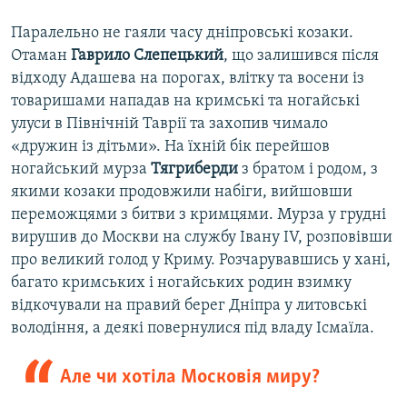
Паралельно не гаяли часу дніпровські козаки.
Отаман
Гаврило Слепецький
, що залишився після
відходу Адашева на порогах, влітку та восени із
товаришами нападав на кримські та ногайські
улуси в Північній Таврії та захопив чимало
«дружин із дітьми». На їхній бік перейшов
ногайський мурза
Тягриберди
з братом і родом, з
якими козаки продовжили набіги, вийшовши
переможцями з битви з кримцями. Мурза у грудні
вирушив до Москви на службу Івану IV, розповівши
про великий голод у Криму. Розчарувавшись у хані,
багато кримських і ногайських родин взимку
відкочували на правий берег Дніпра у литовські
володіння, а деякі повернулися під владу Ісмаїла.
Але чи хотіла Московія миру?