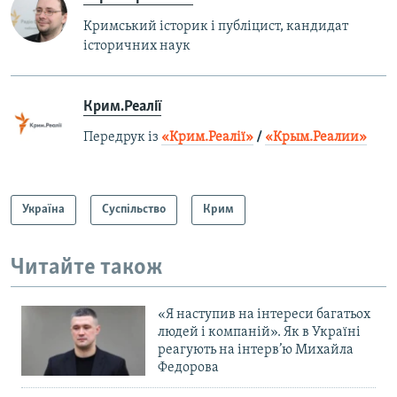
Кримський історик і публіцист, кандидат
історичних наук
Крим.Реалії
Передрук із
«Крим.Реалії»
/
«Крым.Реалии»
Україна
Суспільство
Крим
Читайте також
«Я наступив на інтереси багатьох
людей і компаній». Як в Україні
реагують на інтерв’ю Михайла
Федорова