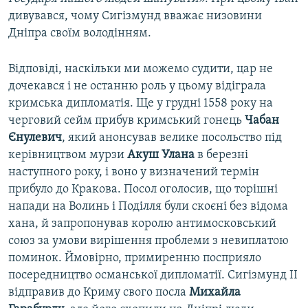
дивувався, чому Сигізмунд вважає низовини
Дніпра своїм володінням.
Відповіді, наскільки ми можемо судити, цар не
дочекався і не останню роль у цьому відіграла
кримська дипломатія. Ще у грудні 1558 року на
черговий сейм прибув кримський гонець
Чабан
Єнулевич
, який анонсував велике посольство під
керівництвом мурзи
Акуш Улана
в березні
наступного року, і воно у визначений термін
прибуло до Кракова. Посол оголосив, що торішні
напади на Волинь і Поділля були скоєні без відома
хана, й запропонував королю антимосковський
союз за умови вирішення проблеми з невиплатою
поминок. Ймовірно, примиренню посприяло
посередництво османської дипломатії. Сигізмунд II
відправив до Криму свого посла
Михайла