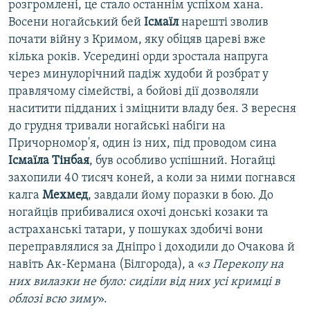
розгромлені, це стало останнім успіхом хана.
Восени ногайський бей
Ісмаїл
нарешті зволив
почати війну з Кримом, яку обіцяв цареві вже
кілька років. Усередині орди зростала напруга
через минулорічний падіж худоби й розбрат у
правлячому сімействі, а бойові дії дозволяли
наситити підданих і зміцнити владу бея. З вересня
до грудня тривали ногайські набіги на
Причорномор'я, один із них, під проводом сина
Ісмаїла Тінбая
, був особливо успішний. Ногайці
захопили 40 тисяч коней, а коли за ними погнався
калга
Мехмед
, завдали йому поразки в бою. До
ногайців прибивалися охочі донські козаки та
астраханські татари, у пошуках здобичі вони
переправлялися за Дніпро і доходили до Очакова й
навіть Ак-Кермана (Білгорода), а «
з Перекопу на
них вилазки не було: сиділи від них усі кримці в
облозі всю зиму
».