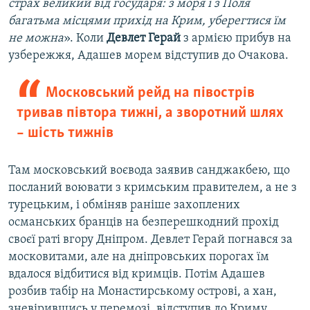
страх великий від государя: з моря і з Поля
багатьма місцями прихід на Крим, уберегтися їм
не можна
». Коли
Девлет Герай
з армією прибув на
узбережжя, Адашев морем відступив до Очакова.
Московський рейд на півострів
тривав півтора тижні, а зворотний шлях
– шість тижнів
Там московський воєвода заявив санджакбею, що
посланий воювати з кримським правителем, а не з
турецьким, і обміняв раніше захоплених
османських бранців на безперешкодний прохід
своєї раті вгору Дніпром. Девлет Герай погнався за
московитами, але на дніпровських порогах їм
вдалося відбитися від кримців. Потім Адашев
розбив табір на Монастирському острові, а хан,
зневірившись у перемозі, відступив до Криму.