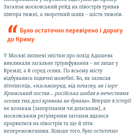
Загалом московський рейд на півострів тривав
півтора тижні, а зворотний шлях – шість тижнів.
Було остаточно перевірено і дорогу
до Криму
У Москві липневі звістки про похід Адашева
викликали загальне тріумфування – не лише у
Кремлі, а й серед селян. По всьому місту
відбувались подячні молебні. Бо, як записав
літописець, «н
асамперед, від початку, як і юрт
Кримський постав… російська шабля в нечестивих
оселях тих досі кривава не бувала
». Вперше в історії
не козакам (запорізьким чи донським), а
московським регулярним загонам вдалося
прорватися на півострів та ще й піти
непереможеними. Більше того, було остаточно