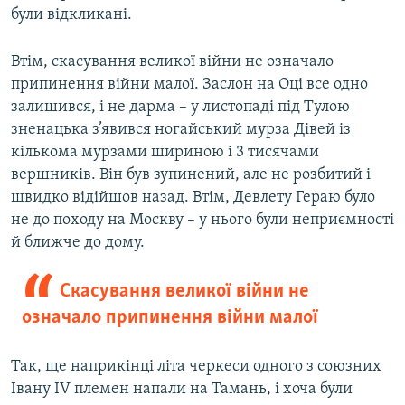
були відкликані.
Втім, скасування великої війни не означало
припинення війни малої. Заслон на Оці все одно
залишився, і не дарма – у листопаді під Тулою
зненацька з’явився ногайський мурза Дівей із
кількома мурзами шириною і 3 тисячами
вершників. Він був зупинений, але не розбитий і
швидко відійшов назад. Втім, Девлету Гераю було
не до походу на Москву – у нього були неприємності
й ближче до дому.
Скасування великої війни не
означало припинення війни малої
Так, ще наприкінці літа черкеси одного з союзних
Івану IV племен напали на Тамань, і хоча були