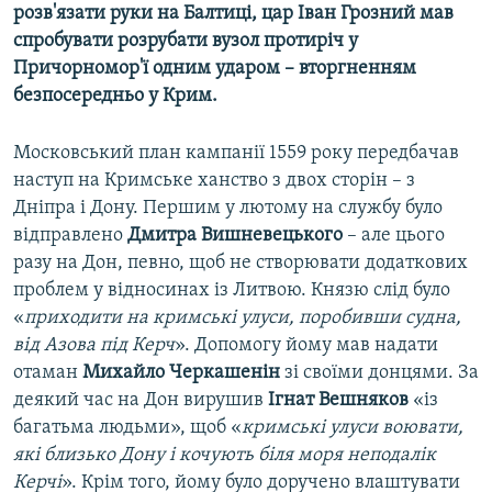
розв'язати руки на Балтиці, цар Іван Грозний мав
Усі сайти RFE/RL
спробувати розрубати вузол протиріч у
Причорномор'ї одним ударом – вторгненням
безпосередньо у Крим.
Московський план кампанії 1559 року передбачав
наступ на Кримське ханство з двох сторін – з
Дніпра і Дону. Першим у лютому на службу було
відправлено
Дмитра Вишневецького
– але цього
разу на Дон, певно, щоб не створювати додаткових
проблем у відносинах із Литвою. Князю слід було
«
приходити на кримські улуси, поробивши судна,
від Азова під Керч
». Допомогу йому мав надати
отаман
Михайло Черкашенін
зі своїми донцями. За
деякий час на Дон вирушив
Ігнат Вешняков
«із
багатьма людьми», щоб «
кримські улуси воювати,
які близько Дону і кочують біля моря неподалік
Керчі
». Крім того, йому було доручено влаштувати