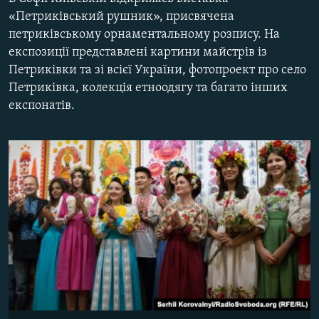
МУЛЬТИМЕДІА
«Петриківський рушник», присвячена
петриківському орнаментальному розпису. На
ФОТО
експозиції представлені картини майстрів із
СПЕЦПРОЄКТИ
Петриківки та зі всієї України, фотопроект про село
Петриківка, колекція етноодягу та багато інших
ПОДКАСТИ
експонатів.
КРИМ РЕАЛІЇ
РУС
УКР
КТАТ
ДОЛУЧАЙСЯ!