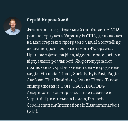
Сергій Коровайний
Фотожурналіст, візуальний сторітелер. У 2018
році повернувся в Україну із США, де навчався
на магістерській програмі з Visual Storytelling
як стипендіат Програми імені Фулбрайта.
Працюю з фотографією, відео та технологіями
віртуальної реальності. Як фотожурналіст
працював із українськими та міжнародними
медіа: Financial Times, Society, KyivPost, Радіо
Свобода, The Ukrainians, Astana Times. Також
співпрацював із ООН, ОБСЄ, DRC/DDG,
Американською торговельною палатою в
Україні, Британською Радою, Deutsche
Gesellschaft für Internationale Zusammenarbeit
(GIZ).