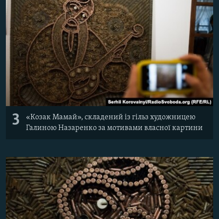
3
«Козак Мамай», складений із гільз художницею
Галиною Назаренко за мотивами власної картини