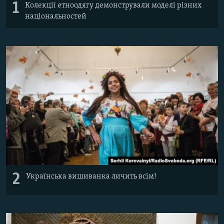
1
Колекції етноодягу демонстрували моделі різних
Усі сайти RFE/RL
національностей
2
Українська вишиванка личить всім!