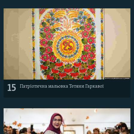
15
Патріотична мальовка Тетяни Гаркавої