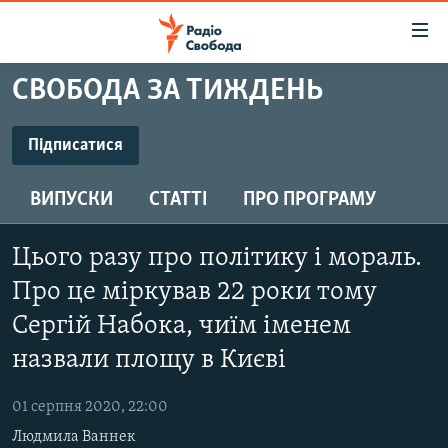
Доступність
посилання
Перейти
СВОБОДА ЗА ТИЖДЕНЬ
до
РАДІО СВОБОДА – 70 РОКІВ
основного
ВСЕ ЗА ДОБУ
Підписатися
матеріалу
ПІДПИСАТИСЯ
СТАТТІ
Перейти
ВИПУСКИ
СТАТТІ
ПРО ПРОГРАМУ
до
ВІЙНА
ПОЛІТИКА
основної
Підписатися
РОСІЙСЬКА «ФІЛЬТРАЦІЯ»
ЕКОНОМІКА
навігації
Цього разу про політику і мораль.
Перейти
ДОНБАС.РЕАЛІЇ
СУСПІЛЬСТВО
Про це міркував 22 роки тому
до
КРИМ.РЕАЛІЇ
Сергій Набока, чиїм іменем
КУЛЬТУРА
пошуку
назвали площу в Києві
ТИ ЯК?
СПОРТ
СХЕМИ
УКРАЇНА
01 серпня 2020, 22:00
КИТАЙ.ВИКЛИКИ
СВІТ
Людмила Ваннек