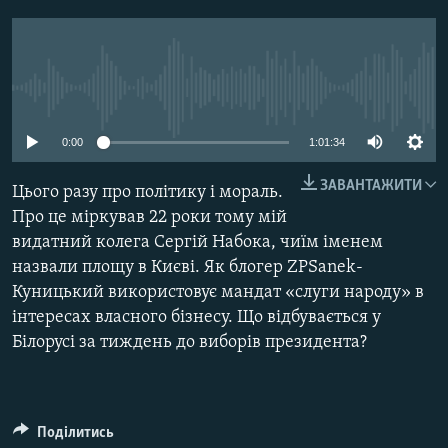
МУЛЬТИМЕДІА
ФОТО
СПЕЦПРОЄКТИ
No media source currently available
ПОДКАСТИ
0:00
1:01:34
КРИМ РЕАЛІЇ
ЗАВАНТАЖИТИ
Цього разу про політику і мораль.
РУС
Про це міркував 22 роки тому мій
УКР
видатний колега Сергій Набока, чиїм іменем
назвали площу в Києві. Як блогер ZPSanek-
КТАТ
Куницький використовує мандат «слуги народу» в
інтересах власного бізнесу. Що відбувається у
ДОЛУЧАЙСЯ!
Білорусі за тиждень до виборів президента?
Поділитись