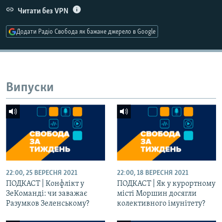
Усі сайти RFE/RL
Читати без VPN
Додати Радіо Свобода як бажане джерело в Google
Випуски
22:00, 25 ВЕРЕСНЯ 2021
22:00, 18 ВЕРЕСНЯ 2021
ПОДКАСТ | Конфлікт у
ПОДКАСТ | Як у курортному
ЗеКоманді: чи заважає
місті Моршин досягли
Разумков Зеленському?
колективного імунітету?