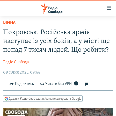
Доступність
посилання
Перейти
ВІЙНА
до
РАДІО СВОБОДА – 70 РОКІВ
Покровськ. Російська армія
основного
ВСЕ ЗА ДОБУ
матеріалу
наступає із усіх боків, а у місті ще
СТАТТІ
Перейти
понад 7 тисяч людей. Що робити?
до
ВІЙНА
ПОЛІТИКА
основної
Радіо Свобода
РОСІЙСЬКА «ФІЛЬТРАЦІЯ»
ЕКОНОМІКА
навігації
Перейти
08 січня 2025, 09:44
ДОНБАС.РЕАЛІЇ
СУСПІЛЬСТВО
до
КРИМ.РЕАЛІЇ
КУЛЬТУРА
Поділитись
Читати без VPN
пошуку
ТИ ЯК?
СПОРТ
Додати Радіо Свобода як бажане джерело в Google
СХЕМИ
УКРАЇНА
КИТАЙ.ВИКЛИКИ
СВІТ