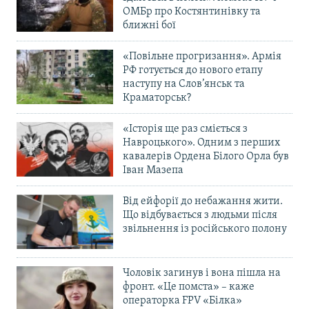
ОМБр про Костянтинівку та
ближні бої
«Повільне прогризання». Армія
РФ готується до нового етапу
наступу на Слов’янськ та
Краматорськ?
«Історія ще раз сміється з
Навроцького». Одним з перших
кавалерів Ордена Білого Орла був
Іван Мазепа
Від ейфорії до небажання жити.
Що відбувається з людьми після
звільнення із російського полону
Чоловік загинув і вона пішла на
фронт. «Це помста» – каже
операторка FPV «Білка»