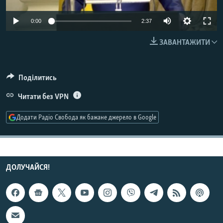
МУЛЬТИМЕДІА
0:00
2:37
ФОТО
ЗАВАНТАЖИТИ
СПЕЦПРОЄКТИ
ПОДКАСТИ
Поділитись
КРИМ РЕАЛІЇ
Читати без VPN
РУС
Додати Радіо Свобода як бажане джерело в Google
УКР
КТАТ
ДОЛУЧАЙСЯ!
ДОЛУЧАЙСЯ!