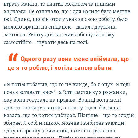
втрату майна, то платив молоком та іншими
харчами. Це означало, що і для Василя було менше
їжі. Єдине, що він отримував за свою роботу, було
молоко вранці на сніданок – давала дружина
завгоспа. Решту дня він мав собі шукати їжу
самостійно – шукати десь на полі.
Одного разу вона мене впіймала, що
це я то роблю, і хотіла сапою вбити
«Я потім побачив, що то не вийде, бо я опух. Я тоді
почав вставати вночі та їсти сметанку з ряжанки,
яку вона готувала на продаж. Вранці вона мені
давала трохи ряжанки, а про ту, що я з’їв, вона
казала, що то котик вибирає. Пізніше – що то злодій
збирає. Я собі нишком мовчав і вибирав завжди
одну шкірочку з ряжанки, і мені та ряжанка