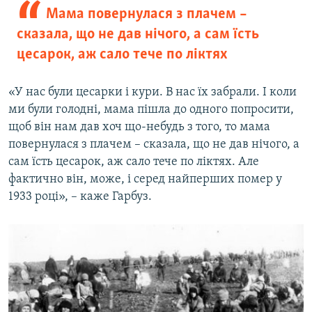
Мама повернулася з плачем –
сказала, що не дав нічого, а сам їсть
цесарок, аж сало тече по ліктях
«У нас були цесарки і кури. В нас їх забрали. І коли
ми були голодні, мама пішла до одного попросити,
щоб він нам дав хоч що-небудь з того, то мама
повернулася з плачем – сказала, що не дав нічого, а
сам їсть цесарок, аж сало тече по ліктях. Але
фактично він, може, і серед найперших помер у
1933 році», – каже Гарбуз.