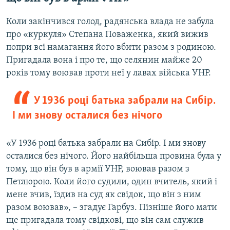
Коли закінчився голод, радянська влада не забула
про «куркуля» Степана Поваженка, який вижив
попри всі намагання його вбити разом з родиною.
Пригадала вона і про те, що селянин майже 20
років тому воював проти неї у лавах війська УНР.
У 1936 році батька забрали на Сибір.
І ми знову осталися без нічого
«У 1936 році батька забрали на Сибір. І ми знову
осталися без нічого. Його найбільша провина була у
тому, що він був в армії УНР, воював разом з
Петлюрою. Коли його судили, один вчитель, який і
мене вчив, їздив на суд як свідок, що він з ним
разом воював», ­– згадує Гарбуз. Пізніше його мати
ще пригадала тому свідкові, що він сам служив