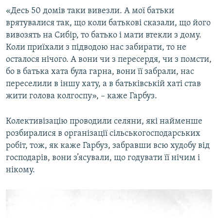
«Десь 50 домів таки вивезли. А мої батьки
врятувалися так, що коли батькові сказали, що його
вивозять на Сибір, то батько і мати втекли з дому.
Коли приїхали з підводою нас забирати, то не
осталося нічого. А вони чи з пересердя, чи з помсти,
бо в батька хата була гарна, вони її забрали, нас
переселили в іншу хату, а в батьківській хаті став
жити голова колгоспу», – каже Гарбуз.
Колективізацію проводили селяни, які найменше
розбиралися в організації сільськогосподарських
робіт, тож, як каже Гарбуз, забравши всю худобу від
господарів, вони з’ясували, що годувати її нічим і
нікому.