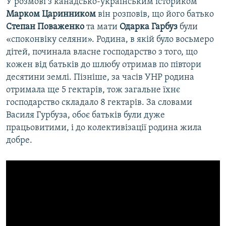
У розмові з канадсько-українським істориком
Марком Царинником
він розповів, що його батько
Степан Поваженко
та мати
Одарка Гарбуз
були
«споконвіку селяни». Родина, в якій було восьмеро
дітей, починала власне господарство з того, що
кожен від батьків до шлюбу отримав по півтори
десятини землі. Пізніше, за часів УНР родина
отримала ще 5 гектарів, тож загальне їхнє
господарство складало 8 гектарів. За словами
Василя Гурбуза, обоє батьків були дуже
працьовитими, і до колективізації родина жила
добре.