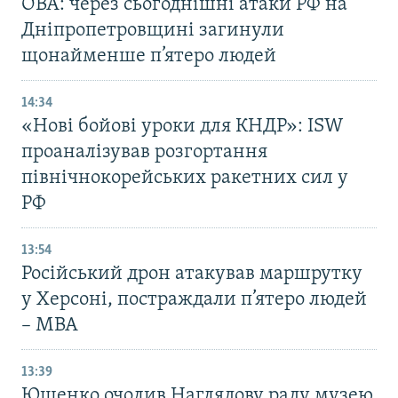
ОВА: через сьогоднішні атаки РФ на
Дніпропетровщині загинули
щонайменше п’ятеро людей
14:34
«Нові бойові уроки для КНДР»: ISW
проаналізував розгортання
північнокорейських ракетних сил у
РФ
13:54
Російський дрон атакував маршрутку
у Херсоні, постраждали п’ятеро людей
– МВА
13:39
Ющенко очолив Наглядову раду музею