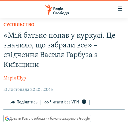
Доступність
посилання
Перейти
СУСПІЛЬСТВО
до
РАДІО СВОБОДА – 70 РОКІВ
«Мій батько попав у куркулі. Це
основного
ВСЕ ЗА ДОБУ
матеріалу
значило, що забрали все» –
СТАТТІ
Перейти
свідчення Василя Гарбуза з
до
ВІЙНА
ПОЛІТИКА
Київщини
основної
РОСІЙСЬКА «ФІЛЬТРАЦІЯ»
ЕКОНОМІКА
навігації
Марія Щур
Перейти
ДОНБАС.РЕАЛІЇ
СУСПІЛЬСТВО
до
21 листопада 2020, 23:45
КРИМ.РЕАЛІЇ
КУЛЬТУРА
пошуку
ТИ ЯК?
Поділитись
Читати без VPN
СПОРТ
СХЕМИ
УКРАЇНА
Додати Радіо Свобода як бажане джерело в Google
ПРИАЗОВ’Я
СВІТ