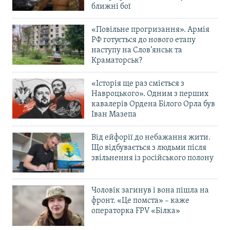
ближні бої
«Повільне прогризання». Армія
РФ готується до нового етапу
наступу на Слов’янськ та
Краматорськ?
«Історія ще раз сміється з
Навроцького». Одним з перших
кавалерів Ордена Білого Орла був
Іван Мазепа
Від ейфорії до небажання жити.
Що відбувається з людьми після
звільнення із російського полону
Чоловік загинув і вона пішла на
фронт. «Це помста» – каже
операторка FPV «Білка»