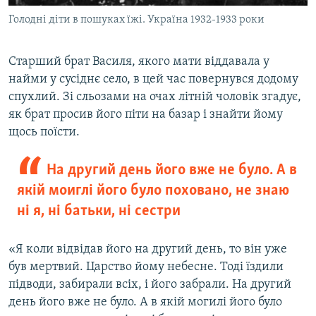
Голодні діти в пошуках їжі. Україна 1932-1933 роки
Старший брат Василя, якого мати віддавала у
найми у сусіднє село, в цей час повернувся додому
спухлий. Зі сльозами на очах літній чоловік згадує,
як брат просив його піти на базар і знайти йому
щось поїсти.
На другий день його вже не було. А в
якій моиглі його було поховано, не знаю
ні я, ні батьки, ні сестри
«Я коли відвідав його на другий день, то він уже
був мертвий. Царство йому небесне. Тоді їздили
підводи, забирали всіх, і його забрали. На другий
день його вже не було. А в якій могилі його було