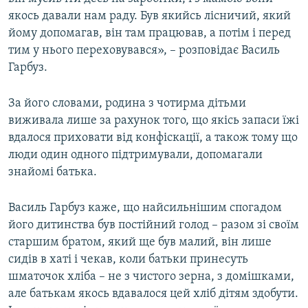
якось давали нам раду. Був якийсь лісничий, який
йому допомагав, він там працював, а потім і перед
тим у нього переховувався», – розповідає Василь
Гарбуз.
За його словами, родина з чотирма дітьми
виживала лише за рахунок того, що якісь запаси їжі
вдалося приховати від конфіскації, а також тому що
люди один одного підтримували, допомагали
знайомі батька.
Василь Гарбуз каже, що найсильнішим спогадом
його дитинства був постійний голод – разом зі своїм
старшим братом, який ще був малий, він лише
сидів в хаті і чекав, коли батьки принесуть
шматочок хліба – не з чистого зерна, з домішками,
але батькам якось вдавалося цей хліб дітям здобути.