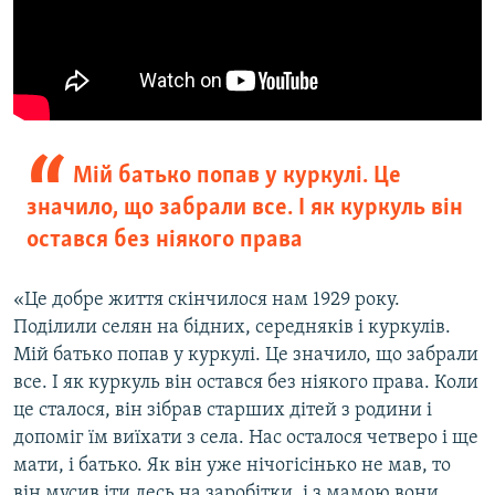
Мій батько попав у куркулі. Це
значило, що забрали все. І як куркуль він
остався без ніякого права
«Це добре життя скінчилося нам 1929 року.
Поділили селян на бідних, середняків і куркулів.
Мій батько попав у куркулі. Це значило, що забрали
все. І як куркуль він остався без ніякого права. Коли
це сталося, він зібрав старших дітей з родини і
допоміг їм виїхати з села. Нас осталося четверо і ще
мати, і батько. Як він уже нічогісінько не мав, то
він мусив іти десь на заробітки, і з мамою вони