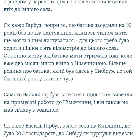
офіцером у царській армії. Після чого той вчитель
втік до іншого села.
Як каже Гарбуз, попри те, що батька засудили на 10
років без права листування, якимось чином мати
ще могла з ним листуватися – для цього треба було
ходити пішки п’ять кілометрів до іншого села.
Останню вістку від батька мати отримала тоді, коли
вже два місяці йшла війна з Німеччиною. Більше
родина про батька, який був «десь у Сибіру», по той
бік лінії фронту, вже не чула.
Самого Василя Гарбуза вже німці підлітком вивезли
на примусові роботи до Німеччини, і він також не
мав зв’язку з родиною.
Як каже Василь Гарбуз, з його села на Київщині, де
було 200 господарств, до Сибіру як куркулів вивезли