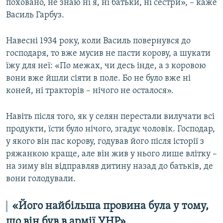
поховано, не знаю ні я, ні батьки, ні сестри», – каже
Василь Гарбуз.
Навесні 1934 року, коли Василь повернувся до
господаря, то вже мусив не пасти корову, а шукати
їжу для неї: «По межах, чи десь інде, а з коровою
вони вже йшли сіяти в поле. Бо не було вже ні
коней, ні тракторів – нічого не осталося».
Навіть після того, як у селян перестали вилучати всі
продукти, їсти було нічого, згадує чоловік. Господар,
у якого він пас корову, годував його після історії з
ряжанкою краще, але він жив у нього лише влітку –
на зиму він відправляв дитину назад до батьків, де
вони голодували.
«Його найбільша провина була у тому,
що він був в армії УНР»