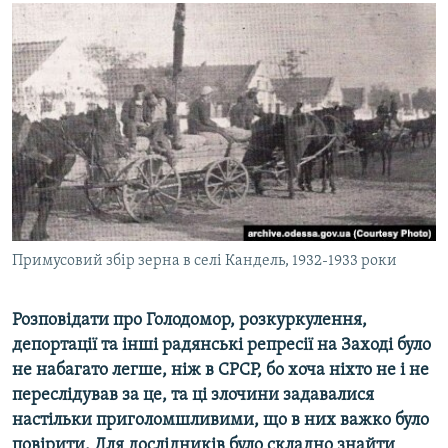
КИТАЙ.ВИКЛИКИ
МУЛЬТИМЕДІА
ФОТО
СПЕЦПРОЄКТИ
ПОДКАСТИ
КРИМ РЕАЛІЇ
РУС
Примусовий збір зерна в селі Кандель, 1932-1933 роки
УКР
КТАТ
Розповідати про Голодомор, розкуркулення,
депортації та інші радянські репресії на Заході було
ДОЛУЧАЙСЯ!
не набагато легше, ніж в СРСР, бо хоча ніхто не і не
переслідував за це, та ці злочини задавалися
настільки приголомшливими, що в них важко було
повірити. Для дослідників було складно знайти