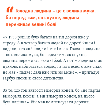
Голодна людина – це є велика мука,
бо перед тим, як спухне, людина
переживає великі болі
«У 1933 році їх було багато на тій дорозі вже у
середу. А в четвер багато людей по дорозі йшли і
падали, хто як ішов, той так і впав. Голодна людина
– це є велика мука, бо перед тим, як спухне,
людина переживає великі болі. А потім людина стає
пухлою, набирається водою, і з того всього вже сили
не має – падає і далі вже йти не може», – пригадує
Гарбуз сцени зі свого дитинства.
За те, що той завгосп виморив коней, бо «не партія
виморила коней, а він виморив коней, на нього
була нагінка». Він мав компенсувати державі