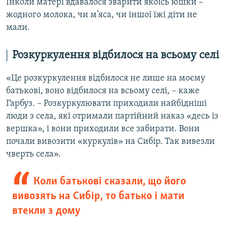
Інколи матері вдавалося зварити якоїсь юшки –
жодного молока, чи м’яса, чи іншої їжі діти не
мали.
Розкуркулення відбилося на всьому селі
«Це розкуркулення відбилося не лише на моєму
батькові, воно відбилося на всьому селі, – каже
Гарбуз. – Розкуркулювати приходили найбідніші
люди з села, які отримали партійний наказ «десь із
вершка», і вони приходили все забирати. Вони
почали вивозити «куркулів» на Сибір. Так вивезли
чверть села».
Коли батькові сказали, що його
вивозять на Сибір, то батько і мати
втекли з дому