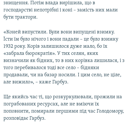
знищення. Потім влада вирішила, що в
господарстві непотрібні і коні – замість них мали
бути трактори.
«Коней випустили. Були вони випущені взимку.
Їсти їм було нічого і вони падали – це було взимку
1932 року. Корів залишилося дуже мало, бо їх
«забрала бюрократія». У тих селян, яких
визначили як бідних, то в них корівка лишилася, і з
того перебивалося тоді все село – бідняки
продавали, чи на базар носили. І цим село, не ціле,
але вижило», – каже Гарбуз.
Ще якийсь час ті, що розкуркулювали, прожили на
пограбованих ресурсах, але не вміючи їх
поповнити, помирали першими під час Голодомору,
розповідає Гарбуз.