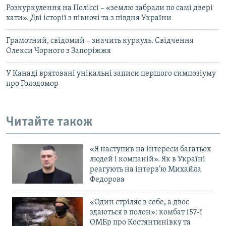
Розкуркулення на Поліссі – «землю забрали по самі двері
хати». Дві історії з півночі та з півдня України
Грамотний, свідомий – значить куркуль. Свідчення
Олекси Чорного з Запоріжжя
У Канаді врятовані унікальні записи першого симпозіуму
про Голодомор
Читайте також
«Я наступив на інтереси багатьох
людей і компаній». Як в Україні
реагують на інтерв’ю Михайла
Федорова
«Один стріляє в себе, а двоє
здаються в полон»: комбат 157-ї
ОМБр про Костянтинівку та