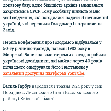
доказову базу, адже більшість архівів залишалися
закритими в СРСР. Тому особливу цінність мали
Усі сайти RFE/RL
усні свідчення, які погодилися надати ті нечисленні
українці, які пережили Голодомор і потрапили на
Захід.
Перша конференція про Голодомор відбувалася у
50-ту річницю трагедії, навесні 1983 року в
Монреалі. Запис на волонтерських засадах робили
українські дослідники, які майже через 40 років
після цього оцифрували його і виставили у
загальний доступ на платформі
YouTube
.
Василь Гарбуз
народився 1 травня 1924 року у селі
Порадівка, Лисянського (нині Васильківського
району) Київської області.