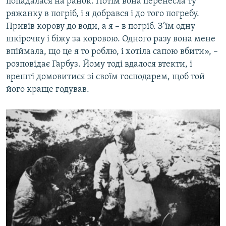
попадалася на ранок. Потім вона перенесла ту
ряжанку в погріб, і я добрався і до того погребу.
Привів корову до води, а я – в погріб. З’їм одну
шкірочку і біжу за коровою. Одного разу вона мене
впіймала, що це я то роблю, і хотіла сапою вбити», –
розповідає Гарбуз. Йому тоді вдалося втекти, і
врешті домовитися зі своїм господарем, щоб той
його краще годував.