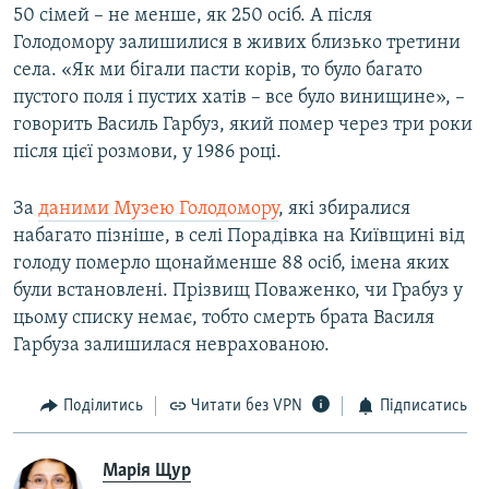
50 сімей – не менше, як 250 осіб. А після
Голодомору залишилися в живих близько третини
села. «Як ми бігали пасти корів, то було багато
пустого поля і пустих хатів – все було винищине», –
говорить Василь Гарбуз, який помер через три роки
після цієї розмови, у 1986 році.
За
даними Музею Голодомору
, які збиралися
набагато пізніше, в селі Порадівка на Київщині від
голоду померло щонайменше 88 осіб, імена яких
були встановлені. Прізвищ Поваженко, чи Грабуз у
цьому списку немає, тобто смерть брата Василя
Гарбуза залишилася неврахованою.
Поділитись
Читати без VPN
Підписатись
Марія Щур