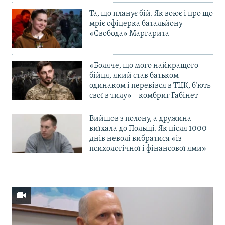
Та, що планує бій. Як воює і про що
мріє офіцерка батальйону
«Свобода» Маргарита
«Боляче, що мого найкращого
бійця, який став батьком-
одинаком і перевівся в ТЦК, б’ють
свої в тилу» – комбриг Габінет
Вийшов з полону, а дружина
виїхала до Польщі. Як після 1000
днів неволі вибратися «із
психологічної і фінансової ями»