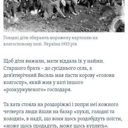
Голодні діти збирають морожену картоплю на
колгоспоному полі. Україна 1933 рік
Щоб діти вижили, мати віддала їх у найми.
Старшого брата – до сусіднього села, а
дев’ятирічний Василь мав пасти корову «голови
колгоспу», який жив у хаті іншого
«розкуркуленого» господаря.
Та хата стояла на роздоріжжі і попри неї кожного
четверга люди йшли на базар «пухлі, голодні та
холодні», в надії, що вони щось роздобудуть поїсти,
«може щось продадуть, може щось куплять».