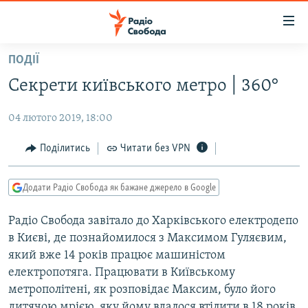
Доступність
посилання
Перейти
ПОДІЇ
до
РАДІО СВОБОДА – 70 РОКІВ
Секрети київського метро | 360°
основного
ВСЕ ЗА ДОБУ
матеріалу
04 лютого 2019, 18:00
СТАТТІ
Перейти
до
ВІЙНА
ПОЛІТИКА
Поділитись
Читати без VPN
основної
РОСІЙСЬКА «ФІЛЬТРАЦІЯ»
ЕКОНОМІКА
навігації
Додати Радіо Свобода як бажане джерело в Google
Перейти
ДОНБАС.РЕАЛІЇ
СУСПІЛЬСТВО
до
Радіо Свобода завітало до Харківського електродепо
КРИМ.РЕАЛІЇ
КУЛЬТУРА
пошуку
в Києві, де познайомилося з Максимом Гуляєвим,
ТИ ЯК?
СПОРТ
який вже 14 років працює машиністом
СХЕМИ
електропотяга. Працювати в Київському
УКРАЇНА
метрополітені, як розповідає Максим, було його
КИТАЙ.ВИКЛИКИ
СВІТ
дитячою мрією, яку йому вдалося втілити в 18 років.