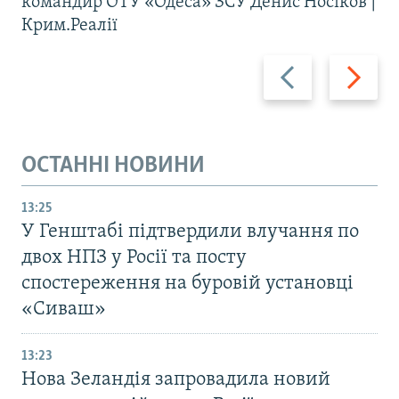
командир ОТУ «Одеса» ЗСУ Денис Носіков |
Крим.Реалії
Назад
Вперед
ОСТАННІ НОВИНИ
13:25
У Генштабі підтвердили влучання по
двох НПЗ у Росії та посту
спостереження на буровій установці
«Сиваш»
13:23
Нова Зеландія запровадила новий