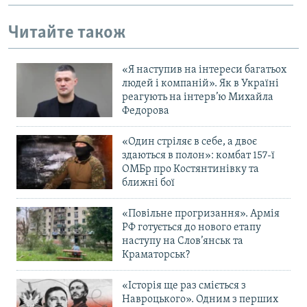
Усі сайти RFE/RL
Читайте також
«Я наступив на інтереси багатьох
людей і компаній». Як в Україні
реагують на інтерв’ю Михайла
Федорова
«Один стріляє в себе, а двоє
здаються в полон»: комбат 157-ї
ОМБр про Костянтинівку та
ближні бої
«Повільне прогризання». Армія
РФ готується до нового етапу
наступу на Слов’янськ та
Краматорськ?
«Історія ще раз сміється з
Навроцького». Одним з перших