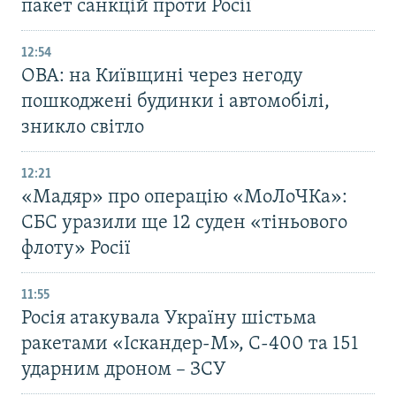
пакет санкцій проти Росії
12:54
ОВА: на Київщині через негоду
пошкоджені будинки і автомобілі,
зникло світло
12:21
«Мадяр» про операцію «МоЛоЧКа»:
СБС уразили ще 12 суден «тіньового
флоту» Росії
11:55
Росія атакувала Україну шістьма
ракетами «Іскандер-М», С-400 та 151
ударним дроном – ЗСУ