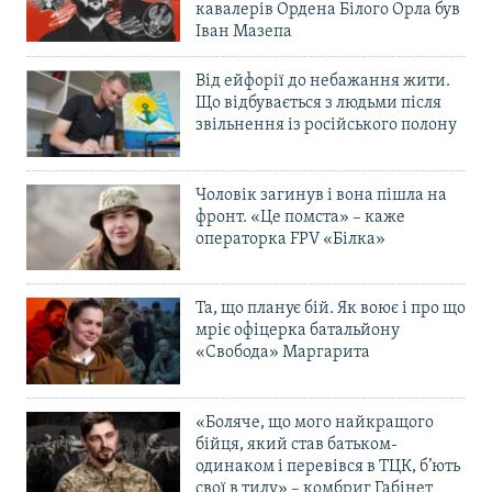
кавалерів Ордена Білого Орла був
Іван Мазепа
Від ейфорії до небажання жити.
Що відбувається з людьми після
звільнення із російського полону
Чоловік загинув і вона пішла на
фронт. «Це помста» – каже
операторка FPV «Білка»
Та, що планує бій. Як воює і про що
мріє офіцерка батальйону
«Свобода» Маргарита
«Боляче, що мого найкращого
бійця, який став батьком-
одинаком і перевівся в ТЦК, б’ють
свої в тилу» – комбриг Габінет