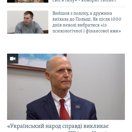
свої в тилу» – комбриг Габінет
Вийшов з полону, а дружина
виїхала до Польщі. Як після 1000
днів неволі вибратися «із
психологічної і фінансової ями»
«Український народ справді викликає