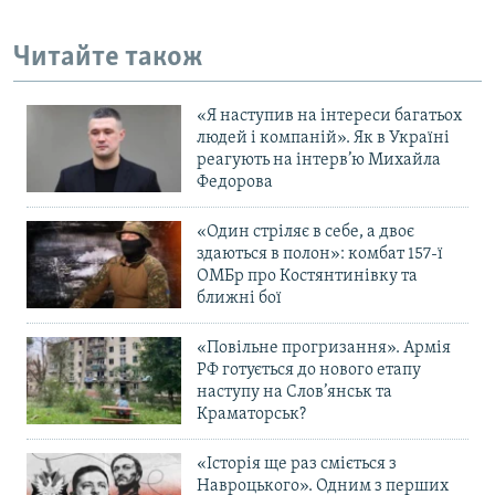
Читайте також
Усі сайти RFE/RL
«Я наступив на інтереси багатьох
людей і компаній». Як в Україні
реагують на інтерв’ю Михайла
Федорова
«Один стріляє в себе, а двоє
здаються в полон»: комбат 157-ї
ОМБр про Костянтинівку та
ближні бої
«Повільне прогризання». Армія
РФ готується до нового етапу
наступу на Слов’янськ та
Краматорськ?
«Історія ще раз сміється з
Навроцького». Одним з перших