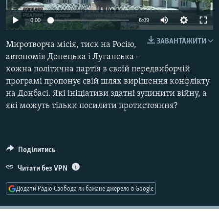
КИТАЙ.ВИКЛИКИ
0:00
6:09
МУЛЬТИМЕДІА
ЗАВАНТАЖИТИ
ФОТО
Миротворча місія, тиск на Росію,
автономія Донецька і Луганська –
СПЕЦПРОЄКТИ
кожна політична партія в своїй передвиборчій
ПОДКАСТИ
програмі пропонує свій шлях вирішення конфлікту
на Донбасі. Які ініціативи здатні зупинити війну, а
які можуть тільки посилити протистояння?
КРИМ РЕАЛІЇ
РУС
УКР
Поділитись
КТАТ
Читати без VPN
ДОЛУЧАЙСЯ!
Додати Радіо Свобода як бажане джерело в Google