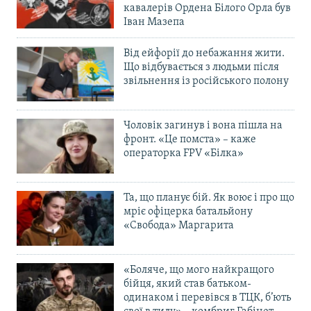
кавалерів Ордена Білого Орла був
Іван Мазепа
Від ейфорії до небажання жити.
Що відбувається з людьми після
звільнення із російського полону
Чоловік загинув і вона пішла на
фронт. «Це помста» – каже
операторка FPV «Білка»
Та, що планує бій. Як воює і про що
мріє офіцерка батальйону
«Свобода» Маргарита
«Боляче, що мого найкращого
бійця, який став батьком-
одинаком і перевівся в ТЦК, б’ють