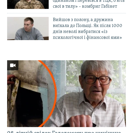
одинаком і перевівся в ТЦК, б’ють
свої в тилу» – комбриг Габінет
Вийшов з полону, а дружина
виїхала до Польщі. Як після 1000
днів неволі вибратися «із
психологічної і фінансової ями»