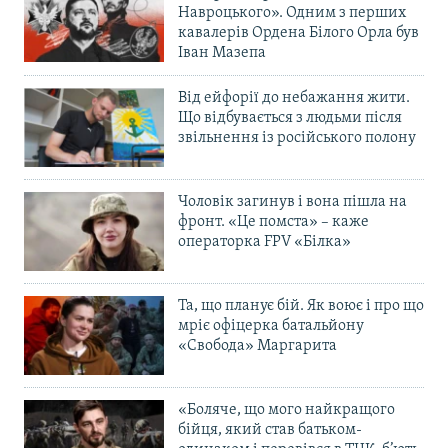
Навроцького». Одним з перших
кавалерів Ордена Білого Орла був
Іван Мазепа
Від ейфорії до небажання жити.
Що відбувається з людьми після
звільнення із російського полону
Чоловік загинув і вона пішла на
фронт. «Це помста» – каже
операторка FPV «Білка»
Та, що планує бій. Як воює і про що
мріє офіцерка батальйону
«Свобода» Маргарита
«Боляче, що мого найкращого
бійця, який став батьком-