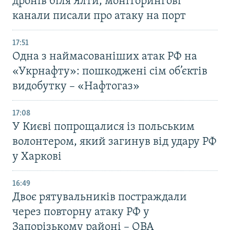
дронів біля Ялти, моніторингові
канали писали про атаку на порт
17:51
Одна з наймасованіших атак РФ на
«Укрнафту»: пошкоджені сім об’єктів
видобутку – «Нафтогаз»
17:08
У Києві попрощалися із польським
волонтером, який загинув від удару РФ
у Харкові
16:49
Двоє рятувальників постраждали
через повторну атаку РФ у
Запорізькому районі – ОВА