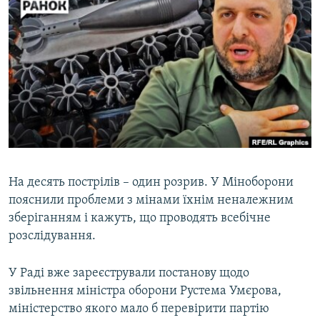
МУЛЬТИМЕДІА
ФОТО
СПЕЦПРОЄКТИ
ПОДКАСТИ
КРИМ РЕАЛІЇ
РУС
УКР
На десять пострілів – один розрив. У Міноборони
КТАТ
пояснили проблеми з мінами їхнім неналежним
зберіганням і кажуть, що проводять всебічне
розслідування.
ДОЛУЧАЙСЯ!
У Раді вже зареєстрували постанову щодо
звільнення міністра оборони Рустема Умєрова,
міністерство якого мало б перевірити партію