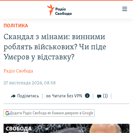
Доступність
посилання
Перейти
ПОЛІТИКА
до
РАДІО СВОБОДА – 70 РОКІВ
Скандал з мінами: винними
основного
ВСЕ ЗА ДОБУ
матеріалу
роблять військових? Чи піде
СТАТТІ
Перейти
Умєров у відставку?
до
ВІЙНА
ПОЛІТИКА
основної
Радіо Свобода
РОСІЙСЬКА «ФІЛЬТРАЦІЯ»
ЕКОНОМІКА
навігації
Перейти
27 листопада 2024, 08:58
ДОНБАС.РЕАЛІЇ
СУСПІЛЬСТВО
до
КРИМ.РЕАЛІЇ
КУЛЬТУРА
Поділитись
Читати без VPN
(1)
пошуку
ТИ ЯК?
СПОРТ
Додати Радіо Свобода як бажане джерело в Google
СХЕМИ
УКРАЇНА
КИТАЙ.ВИКЛИКИ
СВІТ