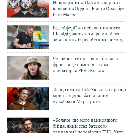
Навроцького». Одним з перших
кавалерів Ордена Білого Орла був
Іван Мазепа
Від ейфорії до небажання жити.
Що відбувається з людьми після
звільнення із російського полону
Чоловік загинув і вона пішла на
фронт. «Це помста» – каже
операторка FPV «Білка»
Та, що планує бій. Як воює і про що
мріє офіцерка батальйону
«Свобода» Маргарита
«Боляче, що мого найкращого
бійця, який став батьком-
одинаком і перевівся в ТЦК, б’ють