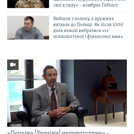
свої в тилу» – комбриг Габінет
Вийшов з полону, а дружина
виїхала до Польщі. Як після 1000
днів неволі вибратися «із
психологічної і фінансової ями»
«Поразка [України] неприпустима» –