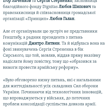
Ігор Лаченков
та
Сергій Стерненко
, засновниця
Усі сайти RFE/RL
благодійного фонду Dignitas
Любов Шипович
та
правозахисниця й співзасновниця громадської
організації «Принцип»
Любов Галан
.
Але от організували цю зустріч не представники
Генштабу, а радник президента з питань
комунікацій
Дмитро Литвин
. Та й відбуласа вона на
фоні звинувачень Сергія Стрененка в бік
Сирського, що той, мовляв, віддав пряму вказівку
надіслати йому повістку, тому що «образився за
вимоги провести армійську реформу».
«Було обговорено низку питань, які є нагальними
для життєдіяльності усіх складових Сил оборони
України. Починаючи від технологічних інновацій,
що впроваджуються у військах, до поточних
проблем консолідації суспільства довкола армії.