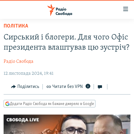
Доступність
посилання
Перейти
ПОЛІТИКА
до
РАДІО СВОБОДА – 70 РОКІВ
Сирський і блогери. Для чого Офіс
основного
ВСЕ ЗА ДОБУ
матеріалу
президента влаштував цю зустріч?
СТАТТІ
Перейти
до
Радіо Свобода
ВІЙНА
ПОЛІТИКА
основної
12 листопада 2024, 19:41
РОСІЙСЬКА «ФІЛЬТРАЦІЯ»
ЕКОНОМІКА
навігації
Перейти
ДОНБАС.РЕАЛІЇ
СУСПІЛЬСТВО
Поділитись
Читати без VPN
до
КРИМ.РЕАЛІЇ
КУЛЬТУРА
пошуку
Додати Радіо Свобода як бажане джерело в Google
ТИ ЯК?
СПОРТ
СХЕМИ
УКРАЇНА
КИТАЙ.ВИКЛИКИ
СВІТ