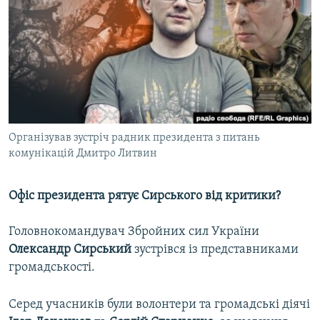
МУЛЬТИМЕДІА
ФОТО
СПЕЦПРОЄКТИ
ПОДКАСТИ
КРИМ РЕАЛІЇ
Організував зустріч радник президента з питань
РУС
комунікацій Дмитро Литвин
УКР
Офіс президента рятує Сирського від критики?
КТАТ
Головнокомандувач Збройних сил України
ДОЛУЧАЙСЯ!
Олександр Сирський
зустрівся із представниками
громадськості.
Серед учасників були волонтери та громадські діячі