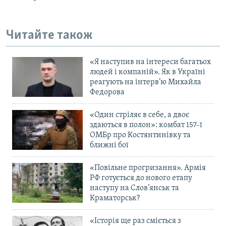
Читайте також
«Я наступив на інтереси багатьох
людей і компаній». Як в Україні
реагують на інтерв’ю Михайла
Федорова
«Один стріляє в себе, а двоє
здаються в полон»: комбат 157-ї
ОМБр про Костянтинівку та
ближні бої
«Повільне прогризання». Армія
РФ готується до нового етапу
наступу на Слов’янськ та
Краматорськ?
«Історія ще раз сміється з