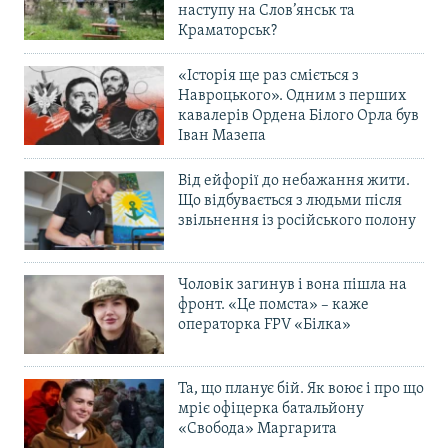
наступу на Слов’янськ та
Краматорськ?
«Історія ще раз сміється з
Навроцького». Одним з перших
кавалерів Ордена Білого Орла був
Іван Мазепа
Від ейфорії до небажання жити.
Що відбувається з людьми після
звільнення із російського полону
Чоловік загинув і вона пішла на
фронт. «Це помста» – каже
операторка FPV «Білка»
Та, що планує бій. Як воює і про що
мріє офіцерка батальйону
«Свобода» Маргарита