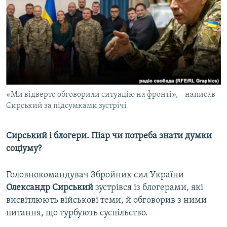
МУЛЬТИМЕДІА
ФОТО
СПЕЦПРОЄКТИ
ПОДКАСТИ
КРИМ РЕАЛІЇ
«Ми відверто обговорили ситуацію на фронті», – написав
РУС
Сирський за підсумками зустрічі
УКР
Сирський і блогери. Піар чи потреба знати думки
КТАТ
соціуму?
ДОЛУЧАЙСЯ!
Головнокомандувач Збройних сил України
Олександр Сирський
зустрівся із блогерами, які
висвітлюють військові теми, й обговорив з ними
питання, що турбують суспільство.