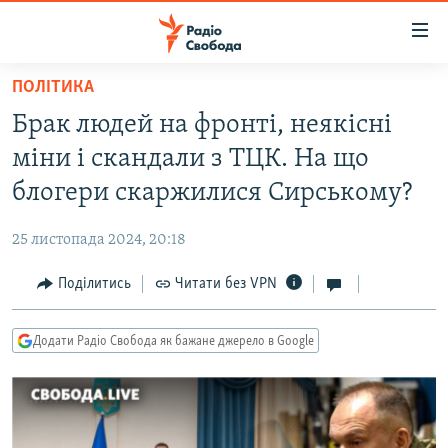
Доступність
посилання
Перейти
ПОЛІТИКА
до
РАДІО СВОБОДА – 70 РОКІВ
Брак людей на фронті, неякісні
основного
ВСЕ ЗА ДОБУ
матеріалу
міни і скандали з ТЦК. На що
СТАТТІ
Перейти
блогери скаржилися Сирському?
до
ВІЙНА
ПОЛІТИКА
основної
25 листопада 2024, 20:18
РОСІЙСЬКА «ФІЛЬТРАЦІЯ»
ЕКОНОМІКА
навігації
Перейти
Поділитись
Читати без VPN
ДОНБАС.РЕАЛІЇ
СУСПІЛЬСТВО
до
КРИМ.РЕАЛІЇ
КУЛЬТУРА
пошуку
Додати Радіо Свобода як бажане джерело в Google
ТИ ЯК?
СПОРТ
СХЕМИ
УКРАЇНА
КИТАЙ.ВИКЛИКИ
СВІТ