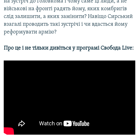
на зустріч до Головкома і чому саме ці люди, а не
військові на фронті радять йому, яких комбригів
слід залишити, а яких замінити? Навіщо Сирський
взагалі проводить такі зустрічі і чи вдасться йому
реформувати армію?
Про це і не тільки дивіться у програмі Свобода Live: