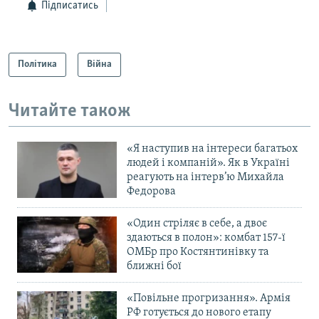
Підписатись
Політика
Війна
Читайте також
«Я наступив на інтереси багатьох
людей і компаній». Як в Україні
реагують на інтерв’ю Михайла
Федорова
«Один стріляє в себе, а двоє
здаються в полон»: комбат 157-ї
ОМБр про Костянтинівку та
ближні бої
«Повільне прогризання». Армія
РФ готується до нового етапу