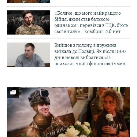
«Боляче, що мого найкращого
бійця, який став батьком-
одинаком і перевівся в ТЦК, б’ють
свої в тилу» – комбриг Габінет
Вийшов з полону, а дружина
виїхала до Польщі. Як після 1000
днів неволі вибратися «із
психологічної і фінансової ями»