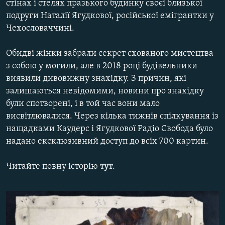
стінах і стелях празького будинку своєї близької
МУЛЬТИМЕДІА
подруги Наталії Ягудкової, російської емігрантки у
ФОТО
Чехословаччині.
СПЕЦПРОЄКТИ
Обидві жінки забрали секрет схованого мистецтва
ПОДКАСТИ
з собою у могили, але в 2018 році будівельники
виявили дивовижну знахідку. З причин, які
КРИМ РЕАЛІЇ
залишаються невідомими, новини про знахідку
РУС
були спотворені, і в той час вони мало
висвітлювалися. Через кілька тижнів спілкування із
УКР
нащадками Каудерс і Ягудкової Радіо Свобода було
КТАТ
надано ексклюзивний доступ до всіх 700 картин.
Читайте повну історію
тут
.
ДОЛУЧАЙСЯ!