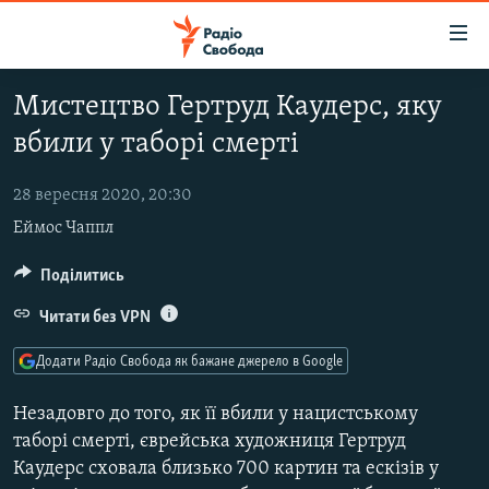
Доступність
посилання
Перейти
Мистецтво Гертруд Каудерс, яку
до
РАДІО СВОБОДА – 70 РОКІВ
вбили у таборі смерті
основного
ВСЕ ЗА ДОБУ
матеріалу
СТАТТІ
Перейти
28 вересня 2020, 20:30
до
Еймос Чаппл
ВІЙНА
ПОЛІТИКА
основної
РОСІЙСЬКА «ФІЛЬТРАЦІЯ»
ЕКОНОМІКА
Поділитись
навігації
Перейти
ДОНБАС.РЕАЛІЇ
СУСПІЛЬСТВО
Читати без VPN
до
КРИМ.РЕАЛІЇ
КУЛЬТУРА
пошуку
Додати Радіо Свобода як бажане джерело в Google
ТИ ЯК?
СПОРТ
Незадовго до того, як її вбили у нацистському
СХЕМИ
УКРАЇНА
таборі смерті, єврейська художниця Гертруд
Каудерс сховала близько 700 картин та ескізів у
КИТАЙ.ВИКЛИКИ
СВІТ