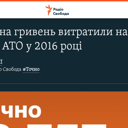
она гривень витратили на
 АТО у 2016 році
Ї
іо Свобода
#Точно