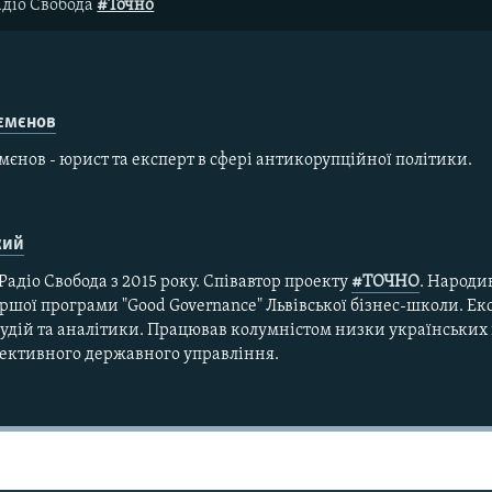
адіо Свобода
#Точно
ємєнов
єнов - юрист та експерт в сфері антикорупційної політики.
кий
Радіо Свобода з 2015 року. Співавтор проекту
#ТОЧНО
. Народи
шої програми "Good Governance" Львівської бізнес-школи. Ек
удій та аналітики. Працював колумністом низки українських 
фективного державного управління.