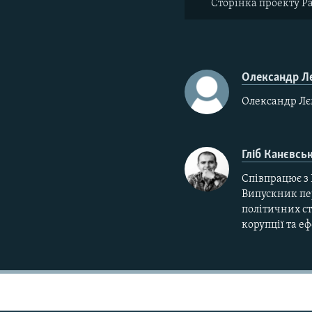
Сторінка проекту Р
Олександр Л
Олександр Лєм
Гліб Канєвсь
Співпрацює з 
Випускник пер
політичних ст
корупції та е
КРИМ РЕАЛІЇ
РУС