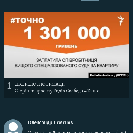
МУЛЬТИМЕДІА
ФОТО
СПЕЦПРОЄКТИ
ПОДКАСТИ
КРИМ РЕАЛІЇ
РУС
УКР
КТАТ
1
ДЖЕРЕЛО ІНФОРМАЦІЇ
Сторінка проекту Радіо Свобода
#Точно
ДОЛУЧАЙСЯ!
Олександр Лємєнов
Олександр Лємєнов - юрист та експерт в сфері