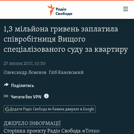
Доступність
посилання
Перейти
1,3 мільйона гривень заплатила
до
РАДІО СВОБОДА – 70 РОКІВ
співробітниця Вищого
основного
ВСЕ ЗА ДОБУ
матеріалу
спеціалізованого суду за квартиру
СТАТТІ
Перейти
до
27 липня 2017, 10:30
ВІЙНА
ПОЛІТИКА
основної
Олександр Лємєнов
Гліб Канєвський
РОСІЙСЬКА «ФІЛЬТРАЦІЯ»
ЕКОНОМІКА
навігації
Перейти
ДОНБАС.РЕАЛІЇ
Поділитись
СУСПІЛЬСТВО
до
КРИМ.РЕАЛІЇ
КУЛЬТУРА
Читати без VPN
пошуку
ТИ ЯК?
СПОРТ
Додати Радіо Свобода як бажане джерело в Google
СХЕМИ
УКРАЇНА
ДЖЕРЕЛО ІНФОРМАЦІЇ
КИТАЙ.ВИКЛИКИ
СВІТ
Сторінка проекту Радіо Свобода
#Точно