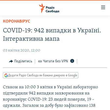
Доступність
посилання
Перейти
КОРОНАВІРУС
до
РАДІО СВОБОДА – 70 РОКІВ
COVID-19: 942 випадки в Україні.
основного
ВСЕ ЗА ДОБУ
матеріалу
Інтерактивна мапа
СТАТТІ
Перейти
до
03 квітня 2020, 12:00
ВІЙНА
ПОЛІТИКА
основної
РОСІЙСЬКА «ФІЛЬТРАЦІЯ»
Поділитись
Читати без VPN
ЕКОНОМІКА
навігації
Перейти
ДОНБАС.РЕАЛІЇ
СУСПІЛЬСТВО
до
Додати Радіо Свобода як бажане джерело в Google
КРИМ.РЕАЛІЇ
КУЛЬТУРА
пошуку
Станом на 10:00 3 квітня в Україні лабораторно
ТИ ЯК?
СПОРТ
підтвердили 942 випадки захворювання на
СХЕМИ
УКРАЇНА
коронавірус COVID-19: 23 людей померли, 19 –
одужали. Загалом за добу було зафіксовано 138
ПРИАЗОВ’Я
СВІТ