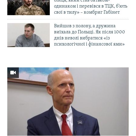
бійця, який став батьком-
одинаком і перевівся в ТЦК, б’ють
свої в тилу» – комбриг Габінет
Вийшов з полону, а дружина
виїхала до Польщі. Як після 1000
днів неволі вибратися «із
психологічної і фінансової ями»