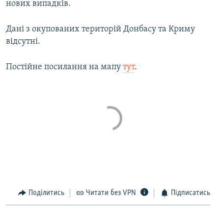
нових випадків.
КИТАЙ.ВИКЛИКИ
МУЛЬТИМЕДІА
Дані з окупованих територій Донбасу та Криму
відсутні.
ФОТО
СПЕЦПРОЄКТИ
Постійне посилання на мапу
тут
.
ПОДКАСТИ
КРИМ РЕАЛІЇ
РУС
УКР
КТАТ
ДОЛУЧАЙСЯ!
Поділитись
Читати без VPN
Підписатись