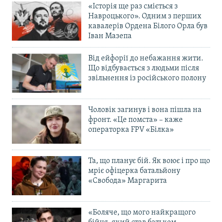
«Історія ще раз сміється з
Навроцького». Одним з перших
кавалерів Ордена Білого Орла був
Іван Мазепа
Від ейфорії до небажання жити.
Що відбувається з людьми після
звільнення із російського полону
Чоловік загинув і вона пішла на
фронт. «Це помста» – каже
операторка FPV «Білка»
Та, що планує бій. Як воює і про що
мріє офіцерка батальйону
«Свобода» Маргарита
«Боляче, що мого найкращого