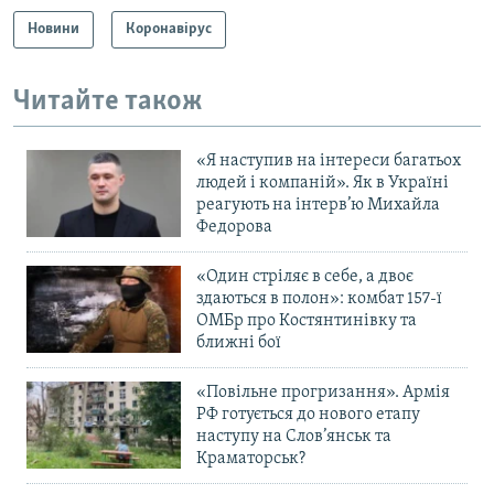
Новини
Коронавірус
Усі сайти RFE/RL
Читайте також
«Я наступив на інтереси багатьох
людей і компаній». Як в Україні
реагують на інтерв’ю Михайла
Федорова
«Один стріляє в себе, а двоє
здаються в полон»: комбат 157-ї
ОМБр про Костянтинівку та
ближні бої
«Повільне прогризання». Армія
РФ готується до нового етапу
наступу на Слов’янськ та
Краматорськ?