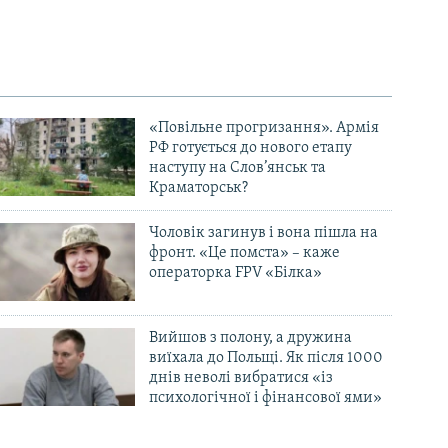
«Повільне прогризання». Армія
РФ готується до нового етапу
наступу на Слов’янськ та
Краматорськ?
Чоловік загинув і вона пішла на
фронт. «Це помста» – каже
операторка FPV «Білка»
Вийшов з полону, а дружина
виїхала до Польщі. Як після 1000
днів неволі вибратися «із
психологічної і фінансової ями»