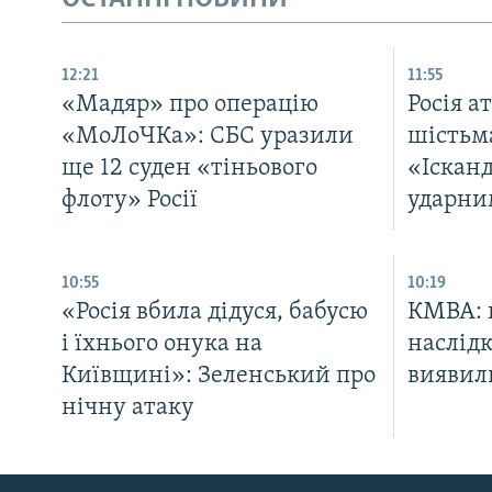
12:21
11:55
«Мадяр» про операцію
Росія а
«МоЛоЧКа»: СБС уразили
шістьм
ще 12 суден «тіньового
«Ісканд
флоту» Росії
ударни
10:55
10:19
«Росія вбила дідуся, бабусю
КМВА: п
і їхнього онука на
наслідк
Київщині»: Зеленський про
виявил
нічну атаку
КРИМ РЕАЛІЇ
РУС