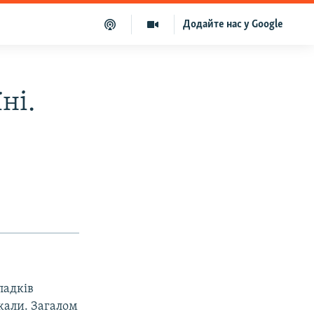
Додайте нас у Google
ні.
падків
жали. Загалом