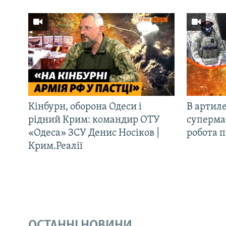
Кінбурн, оборона Одеси і
В артиле
рідний Крим: командир ОТУ
супермар
«Одеса» ЗСУ Денис Носіков |
робота 
Крим.Реалії
ОСТАННІ НОВИНИ