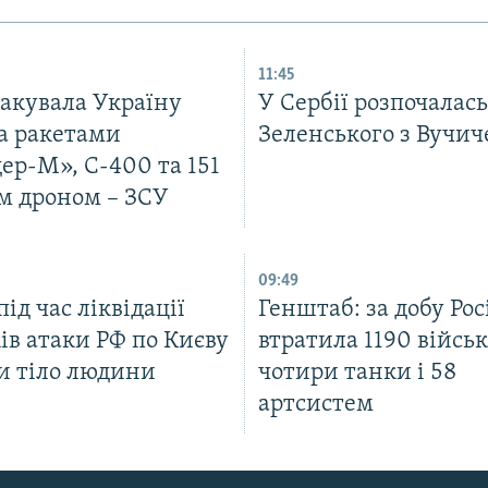
11:45
такувала Україну
У Сербії розпочалась
а ракетами
Зеленського з Вучи
ер-М», С-400 та 151
м дроном – ЗСУ
09:49
ід час ліквідації
Генштаб: за добу Рос
ів атаки РФ по Києву
втратила 1190 війсь
и тіло людини
чотири танки і 58
артсистем