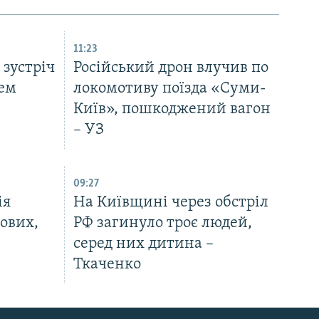
11:23
 зустріч
Російський дрон влучив по
чем
локомотиву поїзда «Суми-
Київ», пошкоджений вагон
– УЗ
09:27
ія
На Київщині через обстріл
кових,
РФ загинуло троє людей,
серед них дитина –
Ткаченко