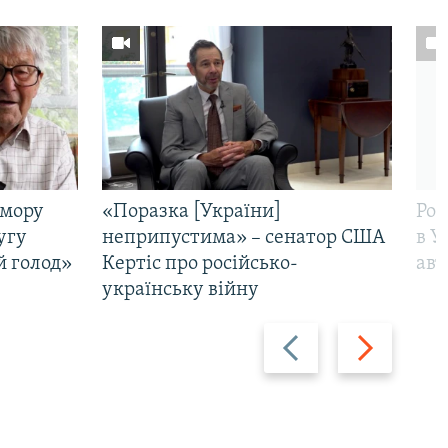
омору
«Поразка [України]
Рос
угу
неприпустима» – сенатор США
в У
й голод»
Кертіс про російсько-
авт
українську війну
Назад
Вперед