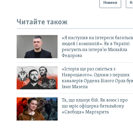
Новини
К
Читайте також
«Я наступив на інтереси багатьох
людей і компаній». Як в Україні
реагують на інтерв’ю Михайла
Федорова
«Історія ще раз сміється з
Навроцького». Одним з перших
кавалерів Ордена Білого Орла бу
Іван Мазепа
Та, що планує бій. Як воює і про
що мріє офіцерка батальйону
«Свобода» Маргарита