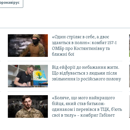
оронавірус
«Один стріляє в себе, а двоє
здаються в полон»: комбат 157-ї
ОМБр про Костянтинівку та
ближні бої
Від ейфорії до небажання жити.
Що відбувається з людьми після
в
звільнення із російського полону
«Боляче, що мого найкращого
бійця, який став батьком-
одинаком і перевівся в ТЦК, б’ють
свої в тилу» – комбриг Габінет