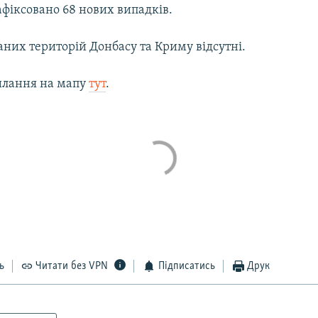
зафіксовано 68 нових випадків.
аних територій Донбасу та Криму відсутні.
илання на мапу
тут
.
ь
Читати без VPN
Підписатись
Друк