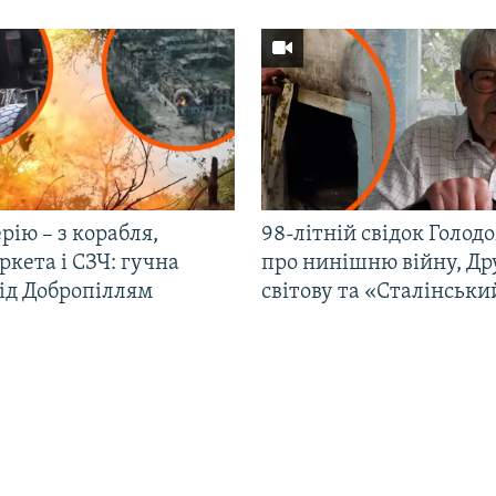
рію – з корабля,
98-літній свідок Голод
кета і СЗЧ: гучна
про нинішню війну, Др
під Добропіллям
світову та «Сталінськи