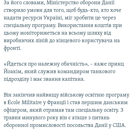
За його словами, Міністерство оборони Данії
створило умови для того, щоб будь-хто, хто хоче
надати ресурси Україні, міг зробити це через
спеціальну програму. Використання коштів при
цьому моніториметься на всьому шляху від
виробничих ліній до кінцевого користувача на
фронті.
«Йдеться про належну обачність», – каже принц
Йоакім, який служив командиром танкового
підрозділу і має звання капітана.
Він закінчив найвищу військову освітню програму
в École Militaire у Франції і став першим данським
офіцером, який отримав там спеціальну освіту. З
травня минулого року він є аташе з питань
оборонної промисловості посольства Данії у США.