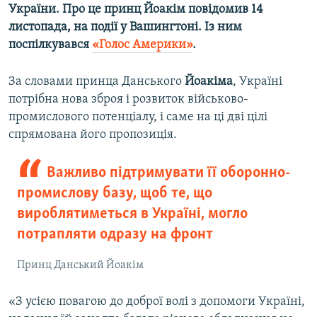
України.
Про це принц Йоакім повідомив 14
Усі сайти RFE/RL
листопада, на події у Вашингтоні. Із ним
поспілкувався
«Голос Америки»
.
За словами принца Данського
Йоакіма
, Україні
потрібна нова зброя і розвиток військово-
промислового потенціалу, і саме на ці дві цілі
спрямована його пропозиція.
Важливо підтримувати її оборонно-
промислову базу, щоб те, що
вироблятиметься в Україні, могло
потрапляти одразу на фронт
Принц Данський Йоакім
«З усією повагою до доброї волі з допомоги Україні,