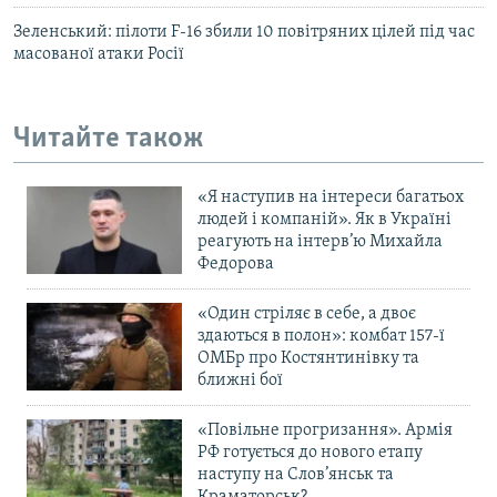
Зеленський: пілоти F-16 збили 10 повітряних цілей під час
масованої атаки Росії
Читайте також
«Я наступив на інтереси багатьох
людей і компаній». Як в Україні
реагують на інтерв’ю Михайла
Федорова
«Один стріляє в себе, а двоє
здаються в полон»: комбат 157-ї
ОМБр про Костянтинівку та
ближні бої
«Повільне прогризання». Армія
РФ готується до нового етапу
наступу на Слов’янськ та