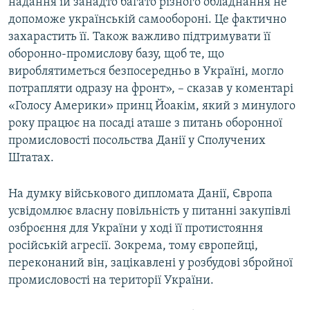
надання їй занадто багато різного обладнання не
допоможе українській самообороні. Це фактично
захарастить її. Також важливо підтримувати її
оборонно-промислову базу, щоб те, що
вироблятиметься безпосередньо в Україні, могло
потрапляти одразу на фронт», – сказав у коментарі
«Голосу Америки» принц Йоакім, який з минулого
року працює на посаді аташе з питань оборонної
промисловості посольства Данії у Сполучених
Штатах.
На думку військового дипломата Данії, Європа
усвідомлює власну повільність у питанні закупівлі
озброєння для України у ході її протистояння
російській агресії. Зокрема, тому європейці,
переконаний він, зацікавлені у розбудові збройної
промисловості на території України.