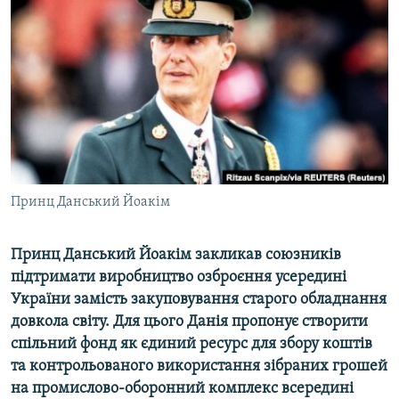
МУЛЬТИМЕДІА
ФОТО
СПЕЦПРОЄКТИ
ПОДКАСТИ
КРИМ РЕАЛІЇ
РУС
Принц Данський Йоакім
УКР
КТАТ
П
ринц Данський
Йоакім закликав союзників
підтримати виробництво озброєння усередині
ДОЛУЧАЙСЯ!
України замість закуповування старого обладнання
довкола світу. Для цього Данія пропонує створити
спільний фонд як єдиний ресурс для збору коштів
та контрольованого використання зібраних грошей
на промислово-оборонний комплекс всередині