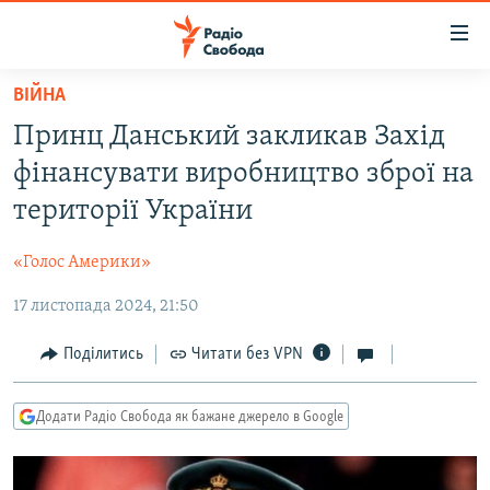
Доступність
посилання
Перейти
ВІЙНА
до
РАДІО СВОБОДА – 70 РОКІВ
Принц Данський закликав Захід
основного
ВСЕ ЗА ДОБУ
матеріалу
фінансувати виробництво зброї на
СТАТТІ
Перейти
території України
до
ВІЙНА
ПОЛІТИКА
основної
«Голос Америки»
РОСІЙСЬКА «ФІЛЬТРАЦІЯ»
ЕКОНОМІКА
навігації
Перейти
17 листопада 2024, 21:50
ДОНБАС.РЕАЛІЇ
СУСПІЛЬСТВО
до
КРИМ.РЕАЛІЇ
КУЛЬТУРА
Поділитись
Читати без VPN
пошуку
ТИ ЯК?
СПОРТ
Додати Радіо Свобода як бажане джерело в Google
СХЕМИ
УКРАЇНА
КИТАЙ.ВИКЛИКИ
СВІТ