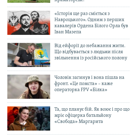
Краматорськ?
«Історія ще раз сміється з
Навроцького». Одним з перших
кавалерів Ордена Білого Орла був
Іван Мазепа
Від ейфорії до небажання жити.
Що відбувається з людьми після
звільнення із російського полону
Чоловік загинув і вона пішла на
фронт. «Це помста» – каже
операторка FPV «Білка»
Та, що планує бій. Як воює і про що
мріє офіцерка батальйону
«Свобода» Маргарита