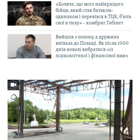
«Боляче, що мого найкращого
бійця, який став батьком-
одинаком і перевівся в ТЦК, б’ють
свої в тилу» – комбриг Габінет
Вийшов з полону, а дружина
виїхала до Польщі. Як після 1000
днів неволі вибратися «із
психологічної і фінансової ями»