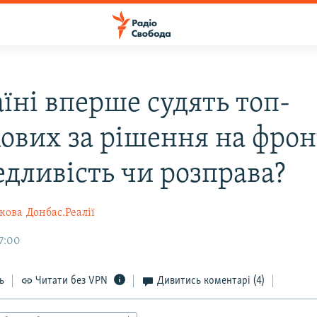
їні вперше судять топ-
ових за рішення на фронт
едливість чи розправа?
кова
Донбас.Реалії
07:00
ь
Читати без VPN
Дивитись коментарі
(4)