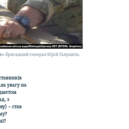
ів» бригадний генерал Юрій Галушкін,
дставників
ала увагу на
едметом
д, з
у) – став
му?
ні?