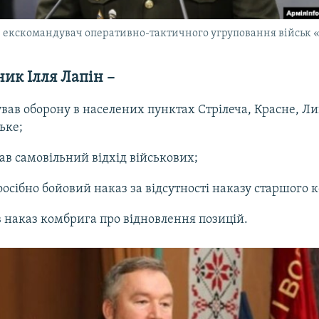
 екскомандувач оперативно-тактичного угруповання військ 
ник Ілля Лапін –
ував оборону в населених пунктах Стрілеча, Красне, Ли
ьке;
ав самовільний відхід військових;
оосібно бойовий наказ за відсутності наказу старшого
 наказ комбрига про відновлення позицій.