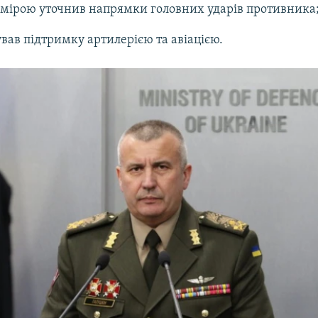
мірою уточнив напрямки головних ударів противника
ував підтримку артилерією та авіацією.