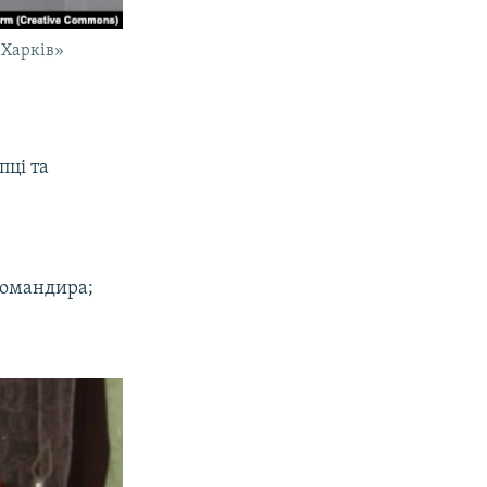
«Харків»
пці та
 командира;