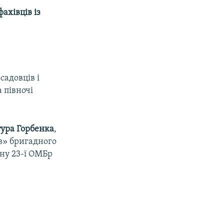
ахівців із
садовців і
а півночі
ура Горбенка
,
в» бригадного
ну 23-ї ОМБр