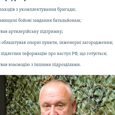
заходів з укомплектування бригади;
авищені бойові завдання батальйонам;
ував артилерійську підтримку;
облаштував опорні пункти, інженерні загородження;
о підлеглих інформацію про наступ РФ, що готується;
ував взаємодію з іншими підрозділами.