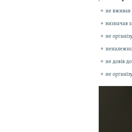
не вживав 
визначав з
не організ
неналежно 
не довів д
не організ