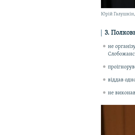
Юрій Галушкін,
3. Полков
не організ
Слобожанс
проігнорув
віддав одн
не виконав