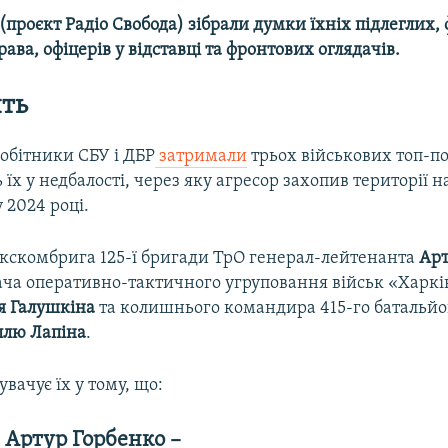
 (проєкт Радіо Свобода) зібрали думки їхніх підлеглих, ф
рава, офіцерів у відставці та фронтових оглядачів.
ять
робітники СБУ і ДБР
затримали
трьох військових топ-по
їх у недбалості, через яку агресор захопив території н
 2024 році.
екскомбрига 125-ї бригади ТрО генерал-лейтенанта
Арт
ча оперативно-тактичного угруповання військ «Харкі
я Галушкіна
та колишнього командира 415-го батальйо
ллю Лапіна
.
увачує їх у тому, що:
л Артур Горбенко –