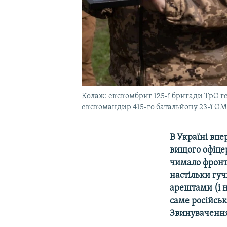
Колаж: екскомбриг 125-ї бригади ТрО 
екскомандир 415-го батальйону 23-ї ОМ
В Україні впе
вищого офіцер
чимало фронто
настільки гуч
арештами (і н
саме російськ
Звинувачення 