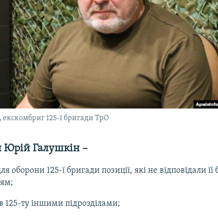
, екскомбриг 125-ї бригади ТрО
л Юрій Галушкін –
ля оборони 125-ї бригади позиції, які не відповідали її
ям;
в 125-ту іншими підрозділами;