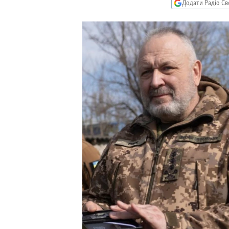
МУЛЬТИМЕДІА
Додати Радіо Св
ФОТО
СПЕЦПРОЄКТИ
ПОДКАСТИ