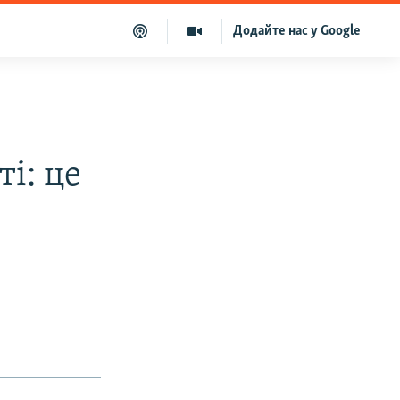
Додайте нас у Google
і: це