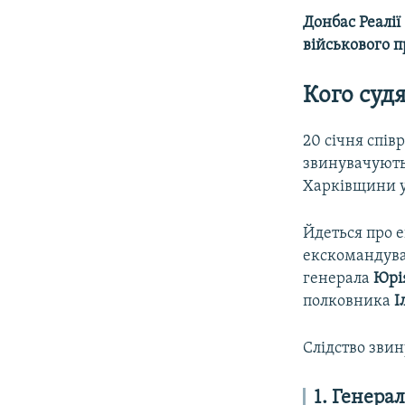
Донбас Реалії
військового п
Кого суд
20 січня спів
звинувачують 
Харківщини у
Йдеться про 
екскомандува
генерала
Юрі
полковника
І
Слідство звин
1. Генера