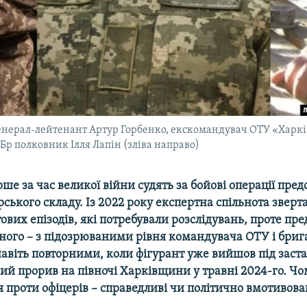
генерал-лейтенант Артур Горбенко, екскомандувач ОТУ «Харк
Бр полковник Ілля Лапін (зліва направо)
рше за час великої війни судять за бойові операції пре
ського складу. Із 2022 року
експертна
спільнота зверт
вих епізодів, які потребували розслідувань, проте пр
ного – з підозрюваними рівня командувача ОТУ і брига
авіть повторними, коли фігурант уже вийшов під застав
ий прорив на півночі Харківщини у травні 2024-го. Чо
проти офіцерів – справедливі чи політично вмотивова