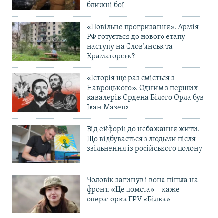
ближні бої
«Повільне прогризання». Армія
РФ готується до нового етапу
наступу на Слов’янськ та
Краматорськ?
«Історія ще раз сміється з
Навроцького». Одним з перших
кавалерів Ордена Білого Орла був
Іван Мазепа
Від ейфорії до небажання жити.
Що відбувається з людьми після
звільнення із російського полону
Чоловік загинув і вона пішла на
фронт. «Це помста» – каже
операторка FPV «Білка»