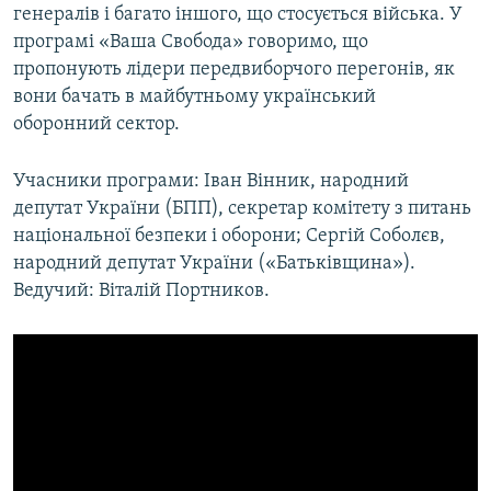
генералів і багато іншого, що стосується війська. У
МУЛЬТИМЕДІА
програмі «Ваша Свобода» говоримо, що
ФОТО
пропонують лідери передвиборчого перегонів, як
вони бачать в майбутньому український
СПЕЦПРОЄКТИ
оборонний сектор.
ПОДКАСТИ
Учасники програми: Іван Вінник, народний
КРИМ РЕАЛІЇ
депутат України (БПП), секретар комітету з питань
РУС
національної безпеки і оборони; Сергій Соболєв,
народний депутат України («Батьківщина»).
УКР
Ведучий: Віталій Портников.
КТАТ
ДОЛУЧАЙСЯ!