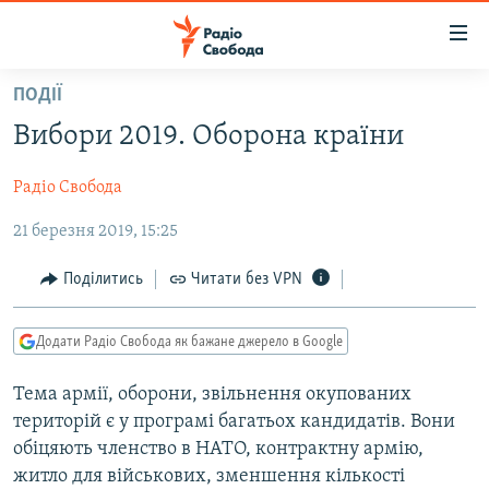
Доступність
посилання
Перейти
ПОДІЇ
до
РАДІО СВОБОДА – 70 РОКІВ
Вибори 2019. Оборона країни
основного
ВСЕ ЗА ДОБУ
матеріалу
Радіо Свобода
СТАТТІ
Перейти
до
21 березня 2019, 15:25
ВІЙНА
ПОЛІТИКА
основної
РОСІЙСЬКА «ФІЛЬТРАЦІЯ»
ЕКОНОМІКА
навігації
Поділитись
Читати без VPN
Перейти
ДОНБАС.РЕАЛІЇ
СУСПІЛЬСТВО
до
Додати Радіо Свобода як бажане джерело в Google
КРИМ.РЕАЛІЇ
КУЛЬТУРА
пошуку
ТИ ЯК?
СПОРТ
Тема армії, оборони, звільнення окупованих
територій є у програмі багатьох кандидатів. Вони
СХЕМИ
УКРАЇНА
обіцяють членство в НАТО, контрактну армію,
КИТАЙ.ВИКЛИКИ
СВІТ
житло для військових, зменшення кількості