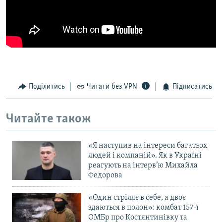
Усі сайти RFE/RL
Поділитись
Читати без VPN
Підписатись
Читайте також
«Я наступив на інтереси багатьох
людей і компаній». Як в Україні
реагують на інтерв’ю Михайла
Федорова
«Один стріляє в себе, а двоє
здаються в полон»: комбат 157-ї
ОМБр про Костянтинівку та