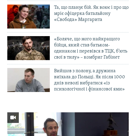
Та, що планує бій. Як воює і про що
мріє офіцерка батальйону
«Свобода» Маргарита
«Боляче, що мого найкращого
бійця, який став батьком-
одинаком і перевівся в ТЦК, б’ють
свої в тилу» – комбриг Габінет
Вийшов з полону, а дружина
виїхала до Польщі. Як після 1000
днів неволі вибратися «із
психологічної і фінансової ями»