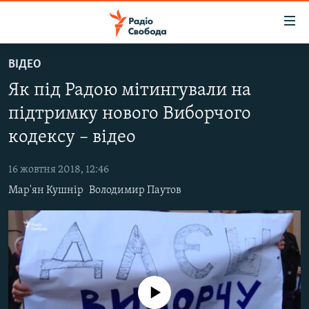
Доступність
посилання
Перейти
ВІДЕО
до
РАДІО СВОБОДА – 70 РОКІВ
Як під Радою мітингували на
основного
ВСЕ ЗА ДОБУ
матеріалу
підтримку нового Виборчого
СТАТТІ
Перейти
кодексу – відео
до
ВІЙНА
ПОЛІТИКА
основної
16 жовтня 2018, 12:46
РОСІЙСЬКА «ФІЛЬТРАЦІЯ»
ЕКОНОМІКА
навігації
Мар'ян Кушнір
Володимир Паутов
Перейти
ДОНБАС.РЕАЛІЇ
СУСПІЛЬСТВО
до
КРИМ.РЕАЛІЇ
КУЛЬТУРА
пошуку
ТИ ЯК?
СПОРТ
СХЕМИ
УКРАЇНА
No media source currently available
КИТАЙ.ВИКЛИКИ
СВІТ