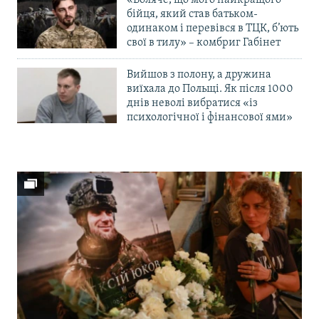
бійця, який став батьком-
одинаком і перевівся в ТЦК, б’ють
свої в тилу» – комбриг Габінет
Вийшов з полону, а дружина
виїхала до Польщі. Як після 1000
днів неволі вибратися «із
психологічної і фінансової ями»