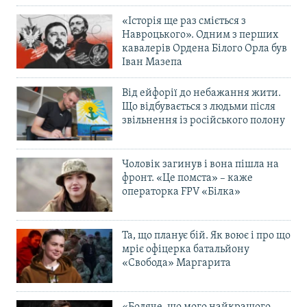
«Історія ще раз сміється з
Навроцького». Одним з перших
кавалерів Ордена Білого Орла був
Іван Мазепа
Від ейфорії до небажання жити.
Що відбувається з людьми після
звільнення із російського полону
Чоловік загинув і вона пішла на
фронт. «Це помста» – каже
операторка FPV «Білка»
Та, що планує бій. Як воює і про що
мріє офіцерка батальйону
«Свобода» Маргарита
«Боляче, що мого найкращого