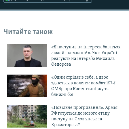
Усі сайти RFE/RL
Читайте також
«Я наступив на інтереси багатьох
людей і компаній». Як в Україні
реагують на інтерв’ю Михайла
Федорова
«Один стріляє в себе, а двоє
здаються в полон»: комбат 157-ї
ОМБр про Костянтинівку та
ближні бої
«Повільне прогризання». Армія
РФ готується до нового етапу
наступу на Слов’янськ та
Краматорськ?