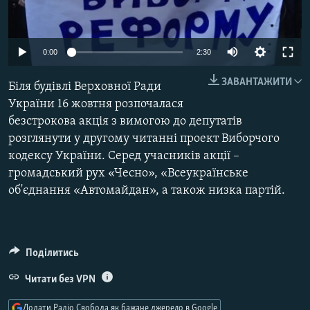
МУЛЬТИМЕДІА
ФОТО
0:00
2:30
СПЕЦПРОЄКТИ
ЗАВАНТАЖИТИ
Біля будівлі Верховної Ради
ПОДКАСТИ
України 16 жовтня розпочалася
безстрокова акція з вимогою до депутатів
КРИМ РЕАЛІЇ
розглянути у другому читанні проект Виборчого
РУС
кодексу України. Серед учасників акції –
УКР
громадський рух «Чесно», «Всеукраїнське
об'єднання «Автомайдан», а також низка партій.
КТАТ
ДОЛУЧАЙСЯ!
Поділитись
Читати без VPN
Додати Радіо Свобода як бажане джерело в Google