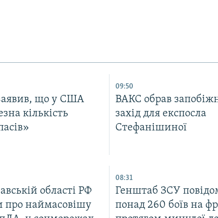
09:50
заявив, що у США
ВАКС обрав запобіж
зна кількість
захід для експосла
пасів»
Стефанішиної
08:31
авській області РФ
Генштаб ЗСУ повідо
и про наймасовішу
понад 260 боїв на ф