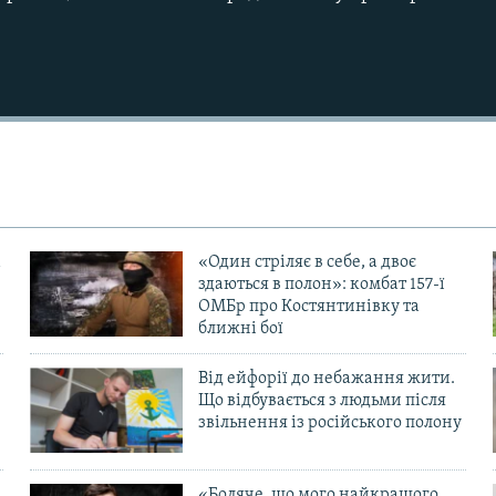
Auto
240p
360p
720p
1080p
«Один стріляє в себе, а двоє
здаються в полон»: комбат 157-ї
ОМБр про Костянтинівку та
ближні бої
Від ейфорії до небажання жити.
Що відбувається з людьми після
в
звільнення із російського полону
«Боляче, що мого найкращого