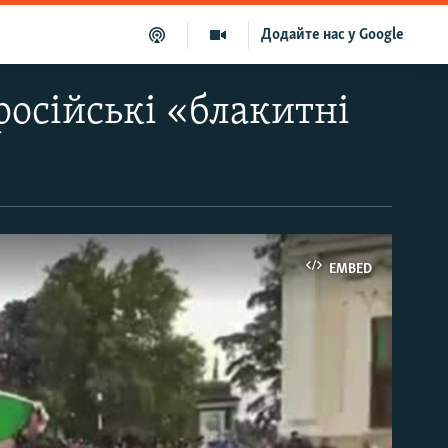
Додайте нас у Google
російські «блакитні
EMBED