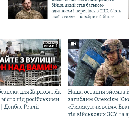
бійця, який став батьком-
одинаком і перевівся в ТЦК, б’ють
свої в тилу» – комбриг Габінет
езпека для Харкова. Як
Наша остання зйомка і
 місто під російськими
загиблим Олексієм Юк
| Донбас Реалії
«Ризикуючи всім». Ева
тіл військових ЗСУ та а