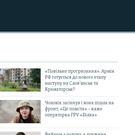
720p
1080p
480p
«Повільне прогризання». Армія
РФ готується до нового етапу
наступу на Слов’янськ та
Краматорськ?
Чоловік загинув і вона пішла на
фронт. «Це помста» – каже
операторка FPV «Білка»
Вийшов з полону, а дружина