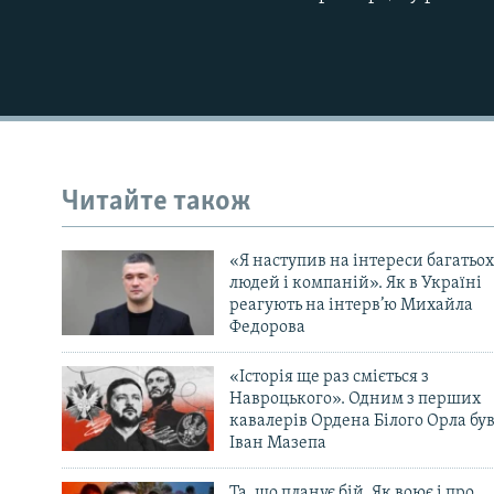
Читайте також
«Я наступив на інтереси багатьох
людей і компаній». Як в Україні
реагують на інтерв’ю Михайла
Федорова
«Історія ще раз сміється з
Навроцького». Одним з перших
кавалерів Ордена Білого Орла бу
Іван Мазепа
Та, що планує бій. Як воює і про