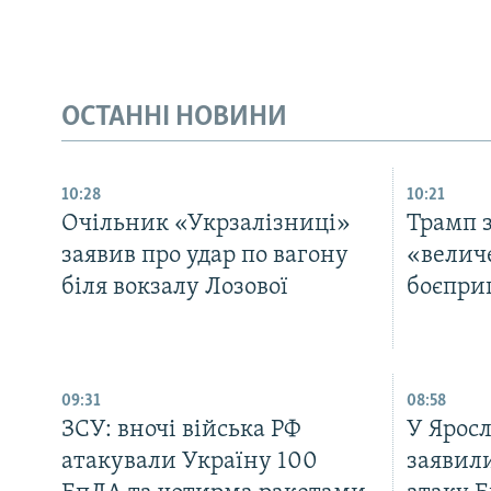
ОСТАННІ НОВИНИ
10:28
10:21
Очільник «Укрзалізниці»
Трамп 
заявив про удар по вагону
«величе
біля вокзалу Лозової
боєпри
09:31
08:58
ЗСУ: вночі війська РФ
У Яросл
атакували Україну 100
заявил