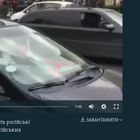
able
Auto
7:49
240p
ЗАВАНТАЖИТИ
ть російські
EMBED
360p
сійських
480p