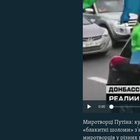
КИТАЙ.ВИКЛИКИ
МУЛЬТИМЕДІА
ФОТО
СПЕЦПРОЄКТИ
ПОДКАСТИ
0:00
Миротворці Путіна: ку
«блакитні шоломи» з'я
миротворців у різних 