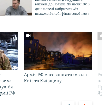
виїхала до Польщі. Як після 1000
днів неволі вибратися «із
психологічної і фінансової ями»
з
Армія РФ масовано атакувала
Рят
овим:
Київ та Київщину
пов
куація
Про
рмії РФ
Яр
Назад
Вперед