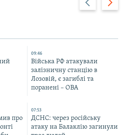
09:46
ний
Війська РФ атакували
залізничну станцію в
Лозовій, є загиблі та
поранені – ОВА
07:53
мив про
ДСНС: через російську
ронті
атаку на Балаклію загинули