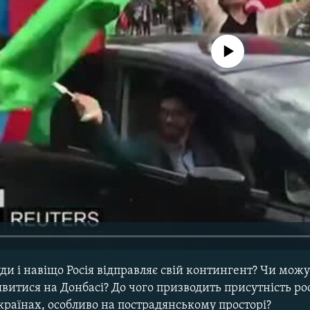
No media source currently avail
ди і навіщо Росія відправляє свій контингент? Чи можу
витися на Донбасі? До чого призводить присутність ро
країнах, особливо на пострадянському просторі?