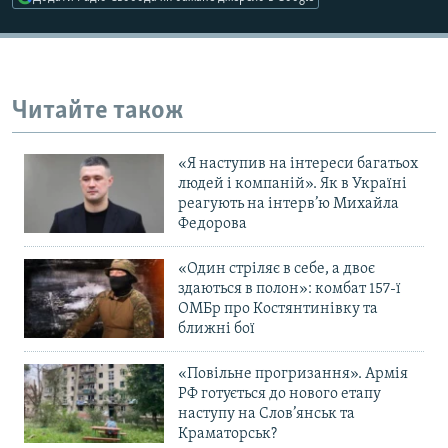
Усі сайти RFE/RL
Читайте також
«Я наступив на інтереси багатьох
людей і компаній». Як в Україні
реагують на інтерв’ю Михайла
Федорова
«Один стріляє в себе, а двоє
здаються в полон»: комбат 157-ї
ОМБр про Костянтинівку та
ближні бої
«Повільне прогризання». Армія
РФ готується до нового етапу
наступу на Слов’янськ та
Краматорськ?