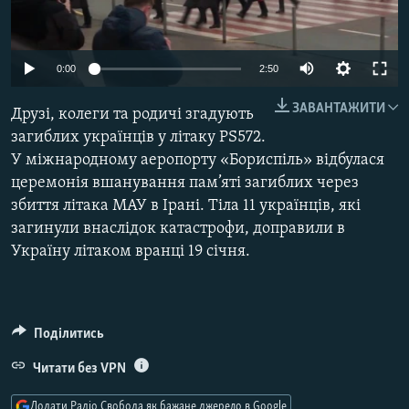
МУЛЬТИМЕДІА
ФОТО
Auto
0:00
2:50
СПЕЦПРОЄКТИ
270p
ЗАВАНТАЖИТИ
Друзі, колеги та родичі згадують
ПОДКАСТИ
360p
загиблих українців у літаку PS572.
У міжнародному аеропорту «Бориспіль» відбулася
404p
КРИМ РЕАЛІЇ
Auto
270p
360p
404p
церемонія вшанування пам’яті загиблих через
РУС
1080p
збиття літака МАУ в Ірані. Тіла 11 українців, які
1080p
УКР
загинули внаслідок катастрофи, доправили в
Україну літаком вранці 19 січня.
КТАТ
ДОЛУЧАЙСЯ!
Поділитись
Читати без VPN
Додати Радіо Свобода як бажане джерело в Google