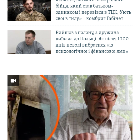
бійця, який став батьком-
одинаком і перевівся в ТЦК, б’ють
свої в тилу» – комбриг Габінет
Вийшов з полону, а дружина
виїхала до Польщі. Як після 1000
днів неволі вибратися «із
психологічної і фінансової ями»