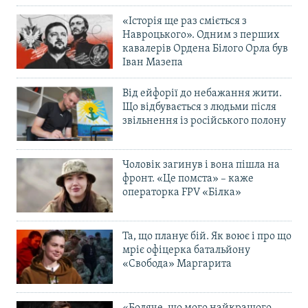
«Історія ще раз сміється з
Навроцького». Одним з перших
кавалерів Ордена Білого Орла був
Іван Мазепа
Від ейфорії до небажання жити.
Що відбувається з людьми після
звільнення із російського полону
Чоловік загинув і вона пішла на
фронт. «Це помста» – каже
операторка FPV «Білка»
Та, що планує бій. Як воює і про що
мріє офіцерка батальйону
«Свобода» Маргарита
«Боляче, що мого найкращого