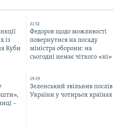
21:52
нкції
Федоров щодо можливості
х із
повернутися на посаду
ля Куби
міністра оборони: на
сьогодні немає чіткого «ні»
19:29
Ф
Зеленський звільнив послів
ошти»,
України у чотирьох країнах
ниці –