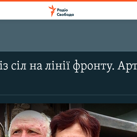
із сіл на лінії фронту. А
р