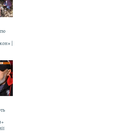
стю
кон» |
ють
0+
лії