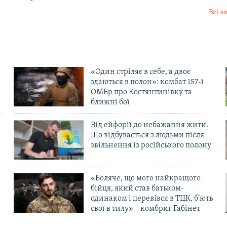
Всі в
«Один стріляє в себе, а двоє
здаються в полон»: комбат 157-ї
ОМБр про Костянтинівку та
ближні бої
Від ейфорії до небажання жити.
Що відбувається з людьми після
в
звільнення із російського полону
«Боляче, що мого найкращого
бійця, який став батьком-
одинаком і перевівся в ТЦК, б’ють
свої в тилу» – комбриг Габінет