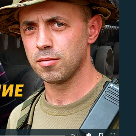
able
Auto
26:35