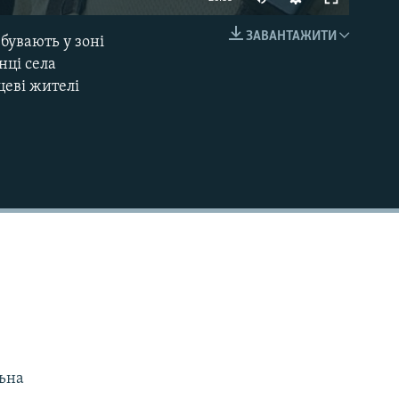
240p
ЗАВАНТАЖИТИ
ебувають у зоні
EMBED
360p
нці села
цеві жителі
480p
720p
1080p
480p
льна