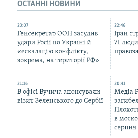
ОСТАННІ НОВИНИ
23:07
22:46
Генсекретар ООН засудив
Іран с
удари Росії по Україні й
71 люди
«ескалацію конфлікту,
правоз
зокрема, на території РФ»
21:16
20:41
В офісі Вучича анонсували
Медіа 
візит Зеленського до Сербії
загибел
Плохот
в моско
серпня
КРИМ РЕАЛІЇ