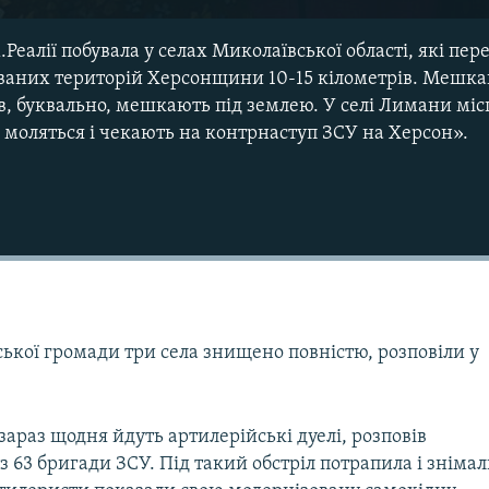
Реалії побувала у селах Миколаївської області, які пер
ованих територій Херсонщини 10-15 кілометрів. Мешка
в, буквально, мешкають під землею. У селі Лимани міс
 моляться і чекають на контрнаступ ЗСУ на Херсон».
Auto
240p
360p
ської громади три села знищено повністю, розповіли у
720p
1080p
 зараз щодня йдуть артилерійські дуелі, розповів
з 63 бригади ЗСУ. Під такий обстріл потрапила і зніма