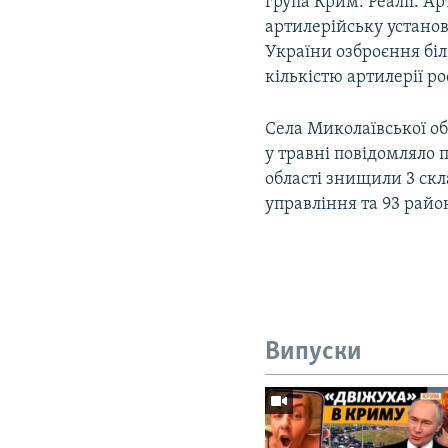
група Крим. Реалії. 
артилерійську установ
України озброєння біл
кількістю артилерії р
Села Миколаївської об
у травні повідомляло 
області знищили 3 скл
управління та 93 райо
Випуски