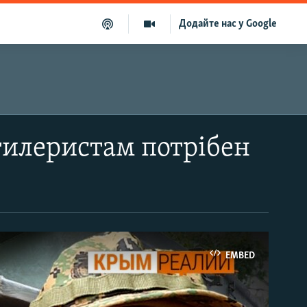
Додайте нас у Google
ртилеристам потрібен
EMBED