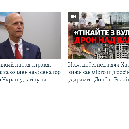
ський народ справді
Нова небезпека для Ха
є захоплення»: сенатор
виживає місто під рос
Україну, війну та
ударами | Донбас Реалі