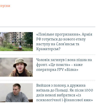
ипуски
«Повільне прогризання». Армія
РФ готується до нового етапу
наступу на Слов’янськ та
Краматорськ?
Чоловік загинув і вона пішла на
фронт. «Це помста» – каже
операторка FPV «Білка»
Вийшов з полону, а дружина
виїхала до Польщі. Як після 1000
днів неволі вибратися «із
психологічної і фінансової ями»