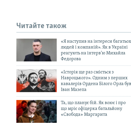
Читайте також
«Я наступив на інтереси багатьох
людей і компаній». Як в Україні
реагують на інтерв’ю Михайла
Федорова
«Історія ще раз сміється з
Навроцького». Одним з перших
кавалерів Ордена Білого Орла бу
Іван Мазепа
Та, що планує бій. Як воює і про
що мріє офіцерка батальйону
«Свобода» Маргарита