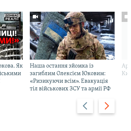
ркова. Як
Наша остання зйомка із
Арм
ійськими
загиблим Олексієм Юковим:
Киї
ї
«Ризикуючи всім». Евакуація
тіл військових ЗСУ та армії РФ
Назад
Вперед