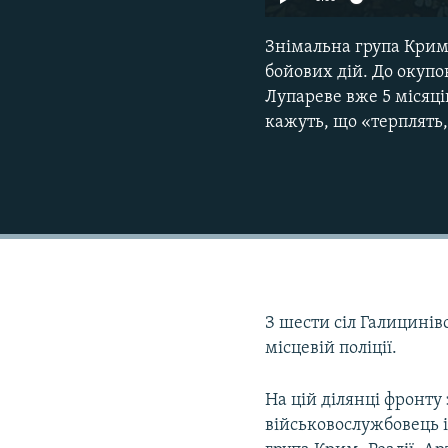
Знімальна група Крим.
бойових дій. До окуп
Лупареве вже 5 місяці
кажуть, що «терплять,
З шести сіл Галицинів
місцевій поліції.
На цій ділянці фронту
військовослужбовець і