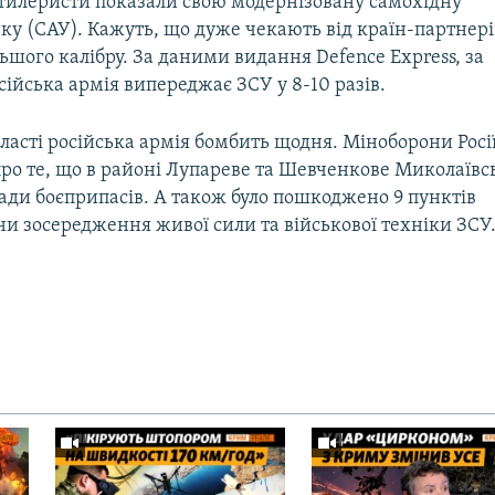
Артилеристи показали свою модернізовану самохідну
ку (САУ). Кажуть, що дуже чекають від країн-партнері
ьшого калібру. За даними видання Defence Express, за
осійська армія випереджає ЗСУ у 8-10 разів.
ласті російська армія бомбить щодня. Міноборони Росі
про те, що в районі Лупареве та Шевченкове Миколаївс
ади боєприпасів. А також було пошкоджено 9 пунктів
ни зосередження живої сили та військової техніки ЗСУ