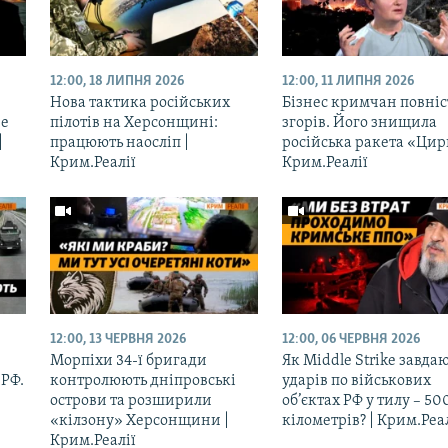
12:00, 18 ЛИПНЯ 2026
12:00, 11 ЛИПНЯ 2026
Нова тактика російських
Бізнес кримчан повні
не
пілотів на Херсонщині:
згорів. Його знищила
|
працюють наосліп |
російська ракета «Цир
Крим.Реалії
Крим.Реалії
12:00, 13 ЧЕРВНЯ 2026
12:00, 06 ЧЕРВНЯ 2026
Морпіхи 34-ї бригади
Як Middle Strike завда
 РФ.
контролюють дніпровські
ударів по військових
острови та розширили
об’єктах РФ у тилу – 50
«кілзону» Херсонщини |
кілометрів? | Крим.Реа
Крим.Реалії