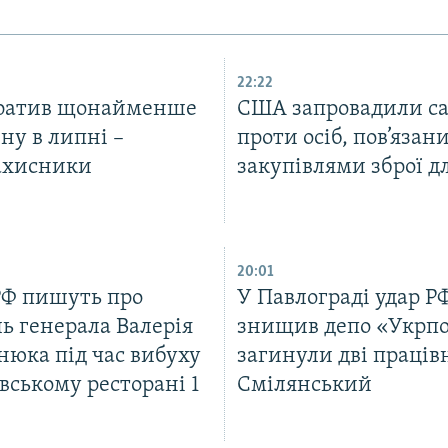
22:22
тратив щонайменше
США запровадили са
ну в липні –
проти осіб, пов’язани
ахисники
закупівлями зброї д
20:01
РФ пишуть про
У Павлограді удар Р
ь генерала Валерія
знищив депо «Укрп
нюка під час вибуху
загинули дві праців
вському ресторані 1
Смілянський