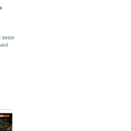
в
ї лише
ької
.