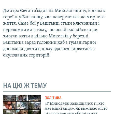
Дмитро Євчин з'їздив на Миколаївщину, відвідав
героїчну Баштанку, яка повертається до мирного
життя. Саме бої у Баштанці стали ключовими і
переломними в тому, що російські війська не
змогли взяти в кільце Миколаїв у березні.
Баштанка зараз головний хаб з гуманітарної
допомоги для тих, кому вдалося вирватися з
окупованих територій.
НА ЦЮ Ж ТЕМУ
ПОЛІТИКА
«У Миколаєві залишилися ті, хто
має міцні яйця». Як виживає місто
під посиленими обстрілами?