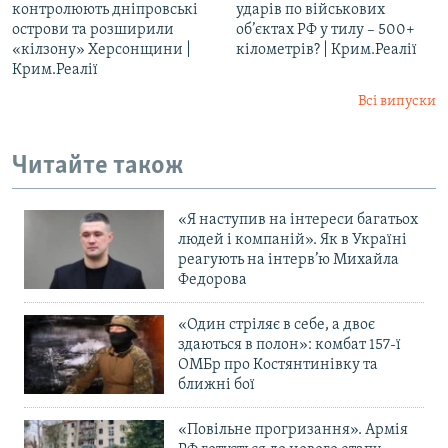
контролюють дніпровські
ударів по військових
острови та розширили
об’єктах РФ у тилу – 500+
«кілзону» Херсонщини |
кілометрів? | Крим.Реалії
Крим.Реалії
Всі випуски
Читайте також
«Я наступив на інтереси багатьох
людей і компаній». Як в Україні
реагують на інтерв’ю Михайла
Федорова
«Один стріляє в себе, а двоє
здаються в полон»: комбат 157-ї
ОМБр про Костянтинівку та
ближні бої
«Повільне прогризання». Армія