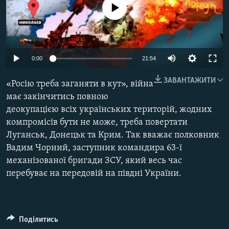
No media source currently available
КИТАЙ.ВИКЛИКИ
МУЛЬТИМЕДІА
ФОТО
Auto
0:00
21:54
СПЕЦПРОЄКТИ
240p
ЗАВАНТАЖИТИ
ПОДКАСТИ
«Росію треба заганяти в кут», війна
360p
має закінчитись повною
деокупацією всіх українських територій, жодних
КРИМ РЕАЛІЇ
480p
Auto
240p
360p
480p
компромісів бути не може, треба повертати
РУС
720p
Луганськ, Донецьк та Крим. Так вважає полковник
720p
1080p
УКР
1080p
Вадим Чорний, заступник командира 63-ї
КТАТ
механізованої бригади ЗСУ, який весь час
перебуває на передовій на півдні України.
ДОЛУЧАЙСЯ!
Поділитись