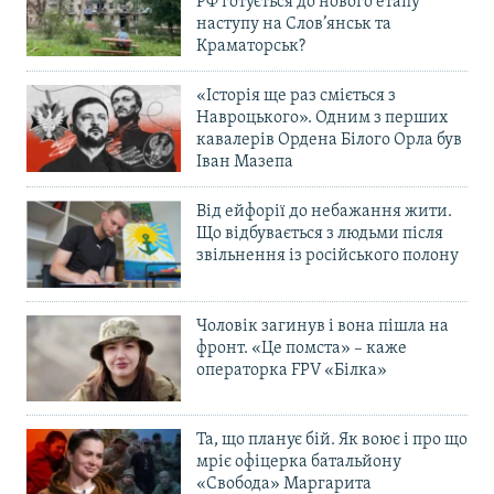
РФ готується до нового етапу
наступу на Слов’янськ та
Краматорськ?
«Історія ще раз сміється з
Навроцького». Одним з перших
кавалерів Ордена Білого Орла був
Іван Мазепа
Від ейфорії до небажання жити.
Що відбувається з людьми після
звільнення із російського полону
Чоловік загинув і вона пішла на
фронт. «Це помста» – каже
операторка FPV «Білка»
Та, що планує бій. Як воює і про що
мріє офіцерка батальйону
«Свобода» Маргарита