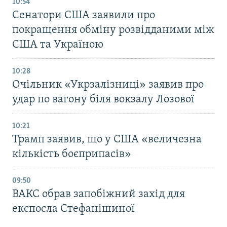
10:54
Сенатори США заявили про
покращення обміну розвідданими між
США та Україною
10:28
Очільник «Укрзалізниці» заявив про
удар по вагону біля вокзалу Лозової
10:21
Трамп заявив, що у США «величезна
кількість боєприпасів»
09:50
ВАКС обрав запобіжний захід для
експосла Стефанішиної