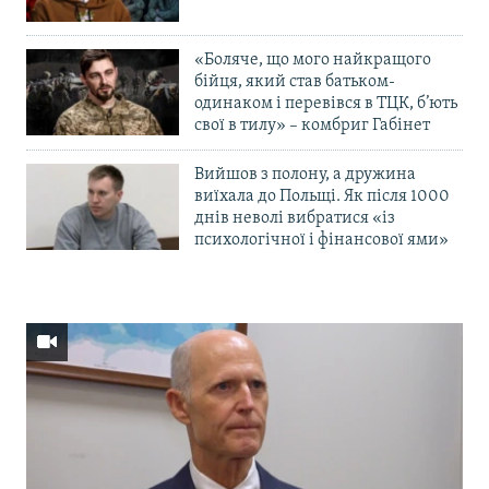
«Боляче, що мого найкращого
бійця, який став батьком-
одинаком і перевівся в ТЦК, б’ють
свої в тилу» – комбриг Габінет
Вийшов з полону, а дружина
виїхала до Польщі. Як після 1000
днів неволі вибратися «із
психологічної і фінансової ями»