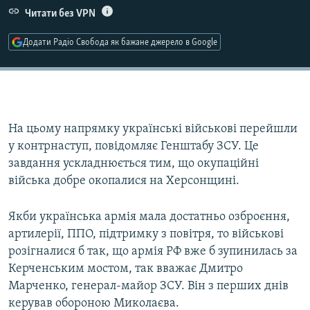
Читати без VPN
Усі сайти RFE/RL
Додати Радіо Свобода як бажане джерело в Google
На цьому напрямку українські військові перейшли
у контрнаступ, повідомляє Генштабу ЗСУ. Це
завдання ускладнюється тим, що окупаційні
війська добре окопалися на Херсонщині.
Якби українська армія мала достатньо озброєння,
артилерії, ППО, підтримку з повітря, то військові
розігналися б так, що армія РФ вже б зупинилась за
Керченським мостом, так вважає Дмитро
Марченко, генерал-майор ЗСУ. Він з перших днів
керував обороною Миколаєва.