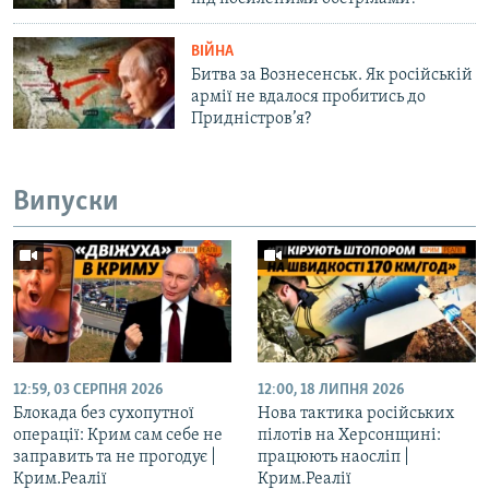
ВІЙНА
Битва за Вознесенськ. Як російській
армії не вдалося пробитись до
Придніcтров’я?
Випуски
12:59, 03 СЕРПНЯ 2026
12:00, 18 ЛИПНЯ 2026
Блокада без сухопутної
Нова тактика російських
операції: Крим сам себе не
пілотів на Херсонщині:
заправить та не прогодує |
працюють наосліп |
Крим.Реалії
Крим.Реалії