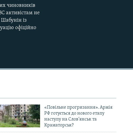
цих чиновників
ВС активістам не
 Шабунін із
туацію офіційно
«Повільне прогризання». Армія
РФ готується до нового етапу
наступу на Слов’янськ та
Краматорськ?