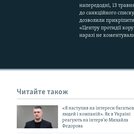
напередодні, 13 трав
до санкційного списку
дозволили прикріпити 
«Центру протидії кору
наразі не коментувал
Читайте також
«Я наступив на інтереси багатьох
людей і компаній». Як в Україні
реагують на інтерв’ю Михайла
Федорова