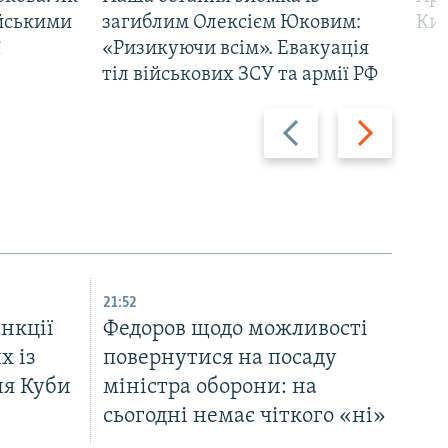
ійськими
загиблим Олексієм Юковим:
Киї
ї
«Ризикуючи всім». Евакуація
тіл військових ЗСУ та армії РФ
Назад
Вперед
21:52
нкції
Федоров щодо можливості
х із
повернутися на посаду
ля Куби
міністра оборони: на
сьогодні немає чіткого «ні»