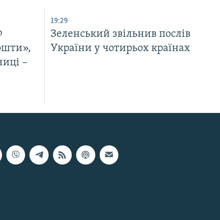
19:29
Ф
Зеленський звільнив послів
ошти»,
України у чотирьох країнах
ниці –