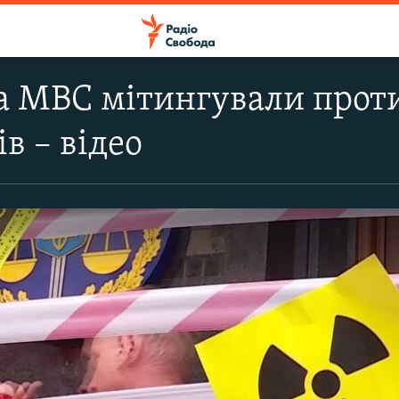
а МВС мітингували прот
в – відео