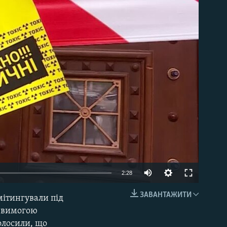
able
2:28
ЗАВАНТАЖИТИ
мітингували під
EMBED
з вимогою
олосили, що