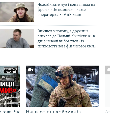
Чоловік загинув і вона пішла на
фронт. «Це помста» – каже
операторка FPV «Білка»
Вийшов з полону, а дружина
виїхала до Польщі. Як після 1000
днів неволі вибратися «із
психологічної і фінансової ями»
ркова. Як
Наша остання зйомка із
Арм