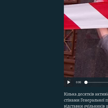
МУЛЬТИМЕДІА
ФОТО
СПЕЦПРОЄКТИ
ПОДКАСТИ
0:00
Кілька десятків актив
стінами Генеральної п
відставки очільників 