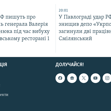
20:01
РФ пишуть про
У Павлограді удар Р
ь генерала Валерія
знищив депо «Укрп
нюка під час вибуху
загинули дві праців
вському ресторані 1
Смілянський
ЦІЯ
ДОЛУЧАЙСЯ!
с
пекти