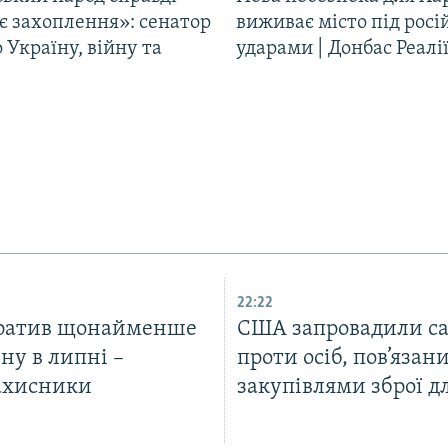
є захоплення»: сенатор
виживає місто під рос
Україну, війну та
ударами | Донбас Реалі
22:22
тратив щонайменше
США запровадили са
ну в липні –
проти осіб, пов’язани
ахисники
закупівлями зброї д