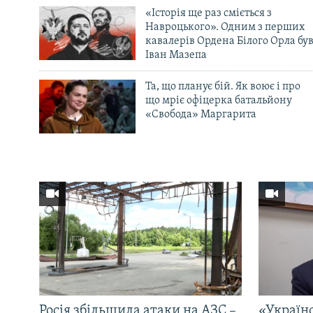
«Історія ще раз сміється з
Навроцького». Одним з перших
кавалерів Ордена Білого Орла бу
Іван Мазепа
Та, що планує бій. Як воює і про
що мріє офіцерка батальйону
«Свобода» Маргарита
Росія збільшила атаки на АЗС –
«Україн