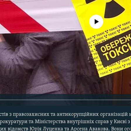
No media source currently avail
істів з правозахисних та антикорупційних організацій 
рокуратури та Міністерства внутрішніх справ у Києві 
цих відомств Юрія Луценка та Арсена Авакова. Вони ог