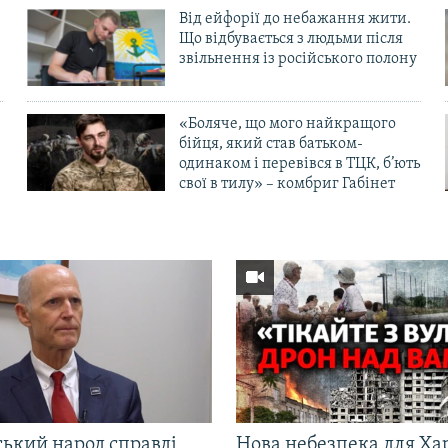
Від ейфорії до небажання жити.
Що відбувається з людьми після
в
звільнення із російського полону
«Боляче, що мого найкращого
бійця, який став батьком-
одинаком і перевівся в ТЦК, б’ють
свої в тилу» – комбриг Габінет
ський народ справді
Нова небезпека для Ха