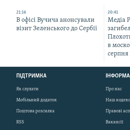
21:16
20:41
В офісі Вучича анонсували
Медіа 
візит Зеленського до Сербії
загибел
Плохот
в моско
серпня
КРИМ РЕАЛІЇ
РУС
ПІДТРИМКА
ІНФОРМА
УКР
КТАТ
Як слухати
Про нас
Мобільний додаток
Наш кодек
ДОЛУЧАЙСЯ!
Поштова розсилка
Правові ас
RSS
Вакансії