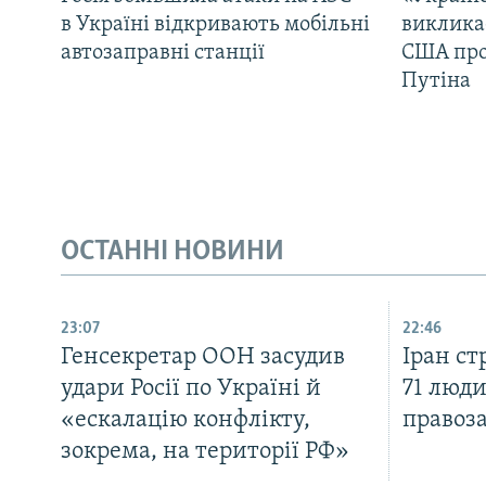
в Україні відкривають мобільні
виклика
автозаправні станції
США про 
Путіна
ОСТАННІ НОВИНИ
23:07
22:46
Генсекретар ООН засудив
Іран с
удари Росії по Україні й
71 люди
«ескалацію конфлікту,
правоз
зокрема, на території РФ»