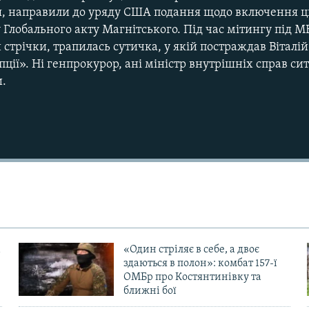
ня, направили до уряду США подання щодо включення 
 Глобального акту Магнітського. Під час мітингу під М
стрічки, трапилась сутичка, у якій постраждав Віталій
пції». Ні генпрокурор, ані міністр внутрішніх справ си
и.
«Один стріляє в себе, а двоє
здаються в полон»: комбат 157-ї
ОМБр про Костянтинівку та
ближні бої