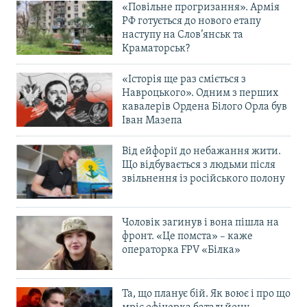
«Повільне прогризання». Армія
РФ готується до нового етапу
наступу на Слов’янськ та
Краматорськ?
«Історія ще раз сміється з
Навроцького». Одним з перших
кавалерів Ордена Білого Орла був
Іван Мазепа
Від ейфорії до небажання жити.
Що відбувається з людьми після
звільнення із російського полону
Чоловік загинув і вона пішла на
фронт. «Це помста» – каже
операторка FPV «Білка»
Та, що планує бій. Як воює і про що