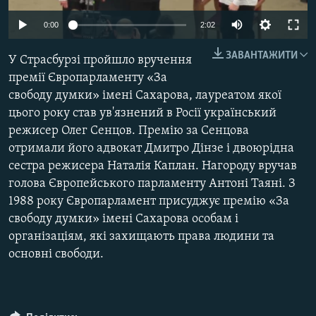
МУЛЬТИМЕДІА
0:00
2:02
ФОТО
ЗАВАНТАЖИТИ
У Страсбурзі пройшло вручення
СПЕЦПРОЄКТИ
премії Європарламенту «За
ПОДКАСТИ
свободу думки» імені Сахарова, лауреатом якої
цього року став ув'язнений в Росії український
КРИМ РЕАЛІЇ
режисер Олег Сенцов. Премію за Сенцова
РУС
отримали його адвокат Дмитро Дінзе і двоюрідна
сестра режисера Наталія Каплан. Нагороду вручав
УКР
голова Європейського парламенту Антоні Таяні. З
КТАТ
1988 року Європарламент присуджує премію «За
свободу думки» імені Сахарова особам і
ДОЛУЧАЙСЯ!
організаціям, які захищають права людини та
основні свободи.