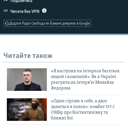
Поділитись
Усі сайти RFE/RL
Читати без VPN
Додати Радіо Свобода як бажане джерело в Google
Читайте також
«Я наступив на інтереси багатьох
людей і компаній». Як в Україні
реагують на інтерв’ю Михайла
Федорова
«Один стріляє в себе, а двоє
здаються в полон»: комбат 157-ї
ОМБр про Костянтинівку та
ближні бої