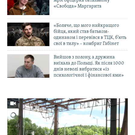
мріє офіцерка батальйону
«Свобода» Маргарита
«Боляче, що мого найкращого
бійця, який став батьком-
одинаком і перевівся в ТЦК, б’ють
свої в тилу» – комбриг Габінет
Вийшов з полону, а дружина
виїхала до Польщі. Як після 1000
днів неволі вибратися «із
психологічної і фінансової ями»