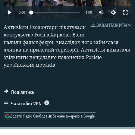
МУЛЬТИМЕДІА
0:00
1:00
ФОТО
ЗАВАНТАЖИТИ
СПЕЦПРОЄКТИ
Активісти і волонтери пікетували
консульство Росії в Харкові. Вони
ПОДКАСТИ
палили фальшфеєри, внаслідок чого зайнялася
ялинка на прилеглій території. Активісти вимагали
КРИМ РЕАЛІЇ
звільнити нещодавно полонених Росією
РУС
українських моряків
УКР
КТАТ
Поділитись
ДОЛУЧАЙСЯ!
Читати без VPN
Додати Радіо Свобода як бажане джерело в Google