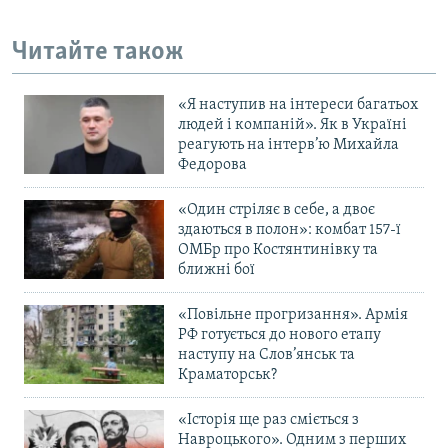
Усі сайти RFE/RL
Читайте також
«Я наступив на інтереси багатьох
людей і компаній». Як в Україні
реагують на інтерв’ю Михайла
Федорова
«Один стріляє в себе, а двоє
здаються в полон»: комбат 157-ї
ОМБр про Костянтинівку та
ближні бої
«Повільне прогризання». Армія
РФ готується до нового етапу
наступу на Слов’янськ та
Краматорськ?
«Історія ще раз сміється з
Навроцького». Одним з перших