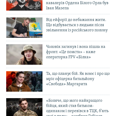
кавалерів Ордена Білого Орла був
Іван Мазепа
Від ейфорії до небажання жити.
Що відбувається з людьми після
звільнення із російського полону
Чоловік загинув і вона пішла на
фронт. «Це помста» – каже
операторка FPV «Білка»
Та, що планує бій. Як воює і про що
мріє офіцерка батальйону
«Свобода» Маргарита
«Боляче, що мого найкращого
бійця, який став батьком-
одинаком і перевівся в ТЦК, б’ють