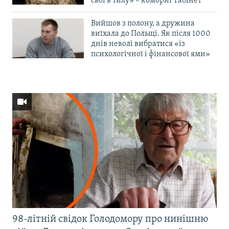
свої в тилу» – комбриг Габінет
Вийшов з полону, а дружина
виїхала до Польщі. Як після 1000
днів неволі вибратися «із
психологічної і фінансової ями»
98-літній свідок Голодомору про нинішню