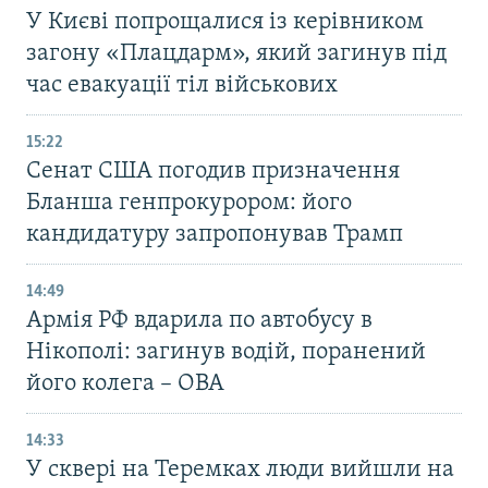
У Києві попрощалися із керівником
загону «Плацдарм», який загинув під
час евакуації тіл військових
15:22
Сенат США погодив призначення
Бланша генпрокурором: його
кандидатуру запропонував Трамп
14:49
Армія РФ вдарила по автобусу в
Нікополі: загинув водій, поранений
його колега – ОВА
14:33
У сквері на Теремках люди вийшли на