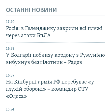
ОСТАННІ НОВИНИ
17:40
Росія: в Геленджику закрили всі пляжі
через атаки БпЛА
16:59
У Болгарії поблизу кордону з Румунією
вибухнув безпілотник – Радев
16:37
На Кінбурні армія РФ перебуває «у
глухій обороні» – командир ОТУ
«Одеса»
15:54