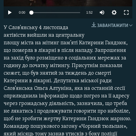
МУЛЬТИМЕДІА
0:00
1:52
ФОТО
ЗАВАНТАЖИТИ
СПЕЦПРОЄКТИ
У Слов’янську 4 листопада
актівісти вийшли на центральну
ПОДКАСТИ
площу міста на мітинг пам’яті Катирини Гандзюк,
що померла в лікарні в після нападу. Запрошення
КРИМ РЕАЛІЇ
на захід було розміщено в соціальних мережах за
РУС
годину до початку мітингу. Присутнім показали
сюжет, що був знятий за тиждень до смерті
УКР
Катерини в лікарні. Депутатка міської ради
КТАТ
Слов’янська Ольга Алтуніна, яка на останній сесії
оприлюднила інформацію щодо погроз на її адресу
ДОЛУЧАЙСЯ!
через громадську діяльність, зазначила, що треба
не лякатись і продовжувати говорити про наболіле,
щоб не зробити жертву Катерини Гандзюк марною.
Командир пошукового загону «Чорний тюльпан»,
який місяць тому зазнав утисків з боку поліції