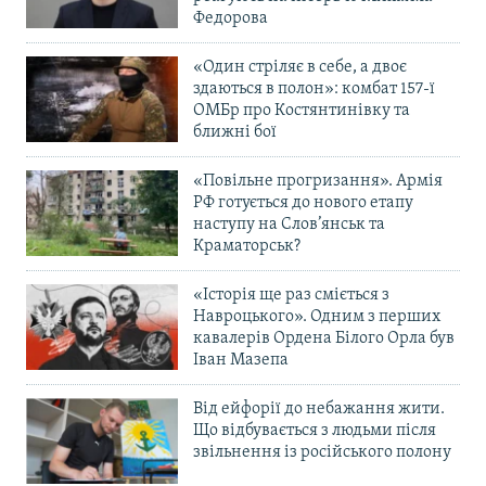
Федорова
«Один стріляє в себе, а двоє
здаються в полон»: комбат 157-ї
ОМБр про Костянтинівку та
ближні бої
«Повільне прогризання». Армія
РФ готується до нового етапу
наступу на Слов’янськ та
Краматорськ?
«Історія ще раз сміється з
Навроцького». Одним з перших
кавалерів Ордена Білого Орла був
Іван Мазепа
Від ейфорії до небажання жити.
Що відбувається з людьми після
звільнення із російського полону