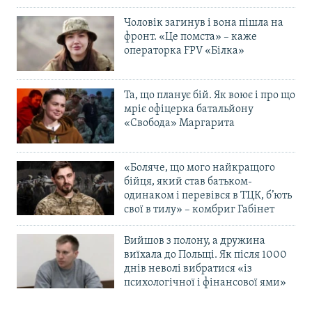
Чоловік загинув і вона пішла на
фронт. «Це помста» – каже
операторка FPV «Білка»
Та, що планує бій. Як воює і про що
мріє офіцерка батальйону
«Свобода» Маргарита
«Боляче, що мого найкращого
бійця, який став батьком-
одинаком і перевівся в ТЦК, б’ють
свої в тилу» – комбриг Габінет
Вийшов з полону, а дружина
виїхала до Польщі. Як після 1000
днів неволі вибратися «із
психологічної і фінансової ями»