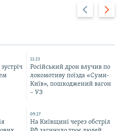
Назад
Вперед
11:23
 зустріч
Російський дрон влучив по
чем
локомотиву поїзда «Суми-
Київ», пошкоджений вагон
– УЗ
09:27
ія
На Київщині через обстріл
кових,
РФ загинуло троє людей,