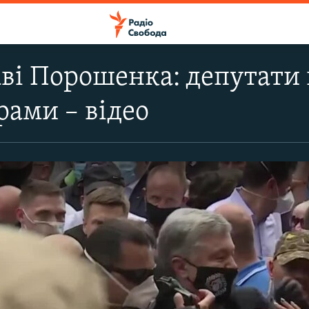
аві Порошенка: депутати
рами – відео