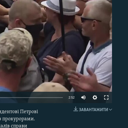
able
Auto
2:52
240p
ЗАВАНТАЖИТИ
идентові Петрові
EMBED
360p
із прокурорами.
алів справи
480p