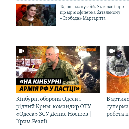
Та, що планує бій. Як воює і про
що мріє офіцерка батальйону
«Свобода» Маргарита
Кінбурн, оборона Одеси і
В артиле
рідний Крим: командир ОТУ
супермар
«Одеса» ЗСУ Денис Носіков |
робота 
Крим.Реалії