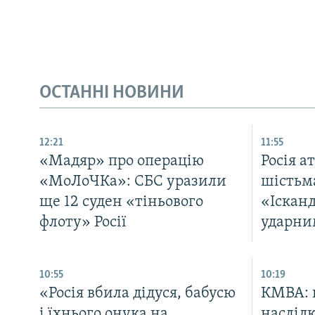
ОСТАННІ НОВИНИ
12:21
11:55
«Мадяр» про операцію
Росія а
«МоЛоЧКа»: СБС уразили
шістьм
ще 12 суден «тіньового
«Ісканд
флоту» Росії
ударни
10:55
10:19
«Росія вбила дідуся, бабусю
КМВА: п
і їхнього онука на
наслідк