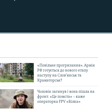
720p
1080p
480p
«Повільне прогризання». Армія
РФ готується до нового етапу
наступу на Слов’янськ та
Краматорськ?
Чоловік загинув і вона пішла на
фронт. «Це помста» – каже
операторка FPV «Білка»