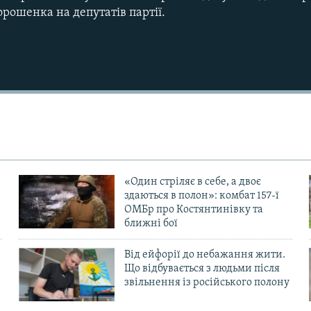
орошенка на депутатів партії.
Auto
240p
360p
720p
1080p
«Один стріляє в себе, а двоє
здаються в полон»: комбат 157-ї
ОМБр про Костянтинівку та
ближні бої
Від ейфорії до небажання жити.
Що відбувається з людьми після
в
звільнення із російського полону