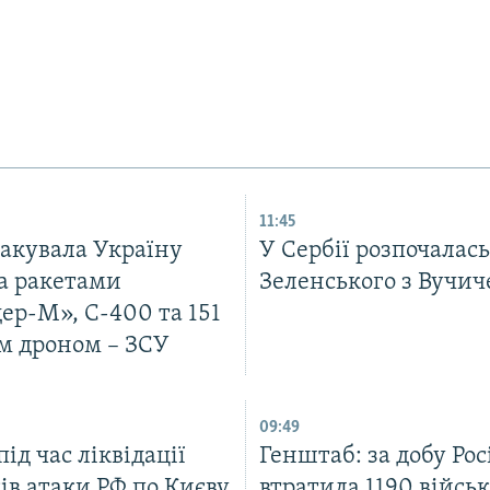
11:45
такувала Україну
У Сербії розпочалась
а ракетами
Зеленського з Вучи
ер-М», С-400 та 151
м дроном – ЗСУ
09:49
ід час ліквідації
Генштаб: за добу Рос
ів атаки РФ по Києву
втратила 1190 війсь