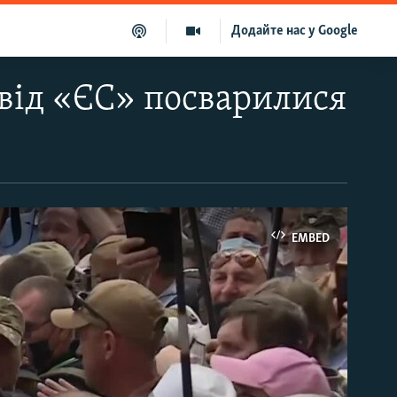
Додайте нас у Google
 від «ЄС» посварилися
EMBED