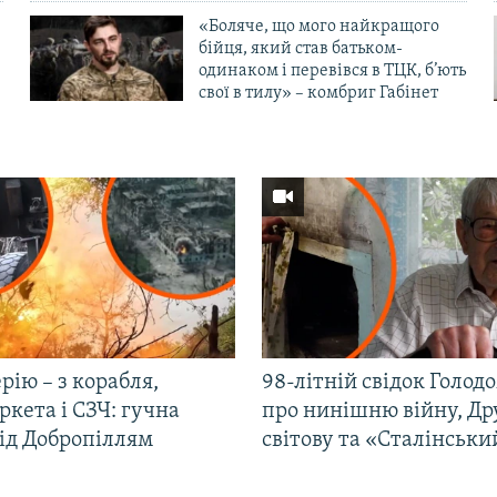
«Боляче, що мого найкращого
бійця, який став батьком-
одинаком і перевівся в ТЦК, б’ють
свої в тилу» – комбриг Габінет
рію – з корабля,
98-літній свідок Голод
кета і СЗЧ: гучна
про нинішню війну, Др
під Добропіллям
світову та «Сталінськи