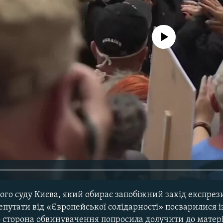
No media source currently avail
ого суду Києва, який обирає запобіжний захід експрез
путати від «Європейської солідарності» посварилися 
о сторона обвинувачення попросила долучити до матері