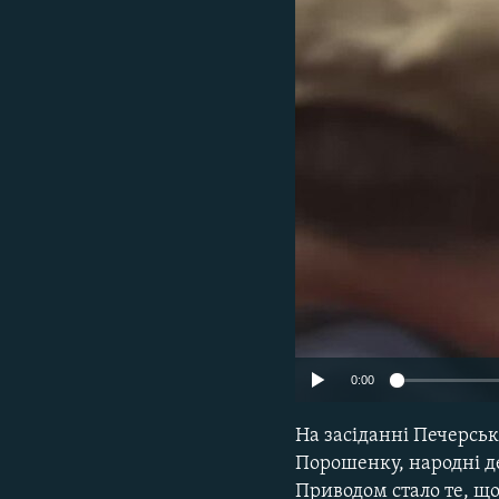
МУЛЬТИМЕДІА
ФОТО
СПЕЦПРОЄКТИ
ПОДКАСТИ
0:00
На засіданні Печерськ
Порошенку, народні де
Приводом стало те, щ