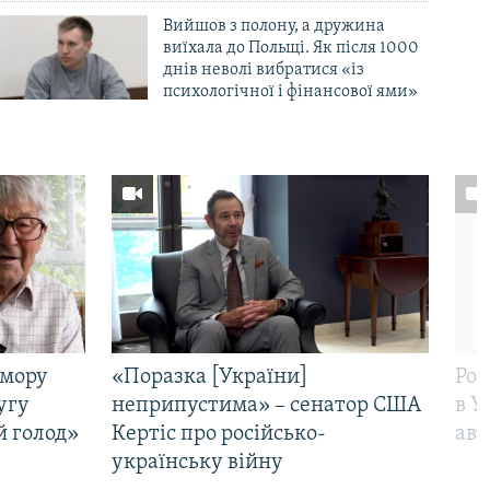
Вийшов з полону, а дружина
виїхала до Польщі. Як після 1000
днів неволі вибратися «із
психологічної і фінансової ями»
омору
«Поразка [України]
Рос
угу
неприпустима» – сенатор США
в У
й голод»
Кертіс про російсько-
авт
українську війну