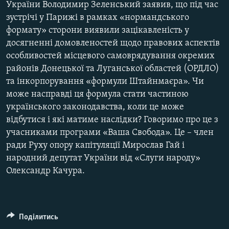
України Володимир Зеленський заявив, що під час
Усі сайти RFE/RL
зустрічі у Парижі в рамках «нормандського
формату» сторони виявили зацікавленість у
досягненні домовленостей щодо правових аспектів
особливостей місцевого самоврядування окремих
районів Донецької та Луганської областей (ОРДЛО)
та інкорпорування «формули Штайнмаєра». Чи
може насправді ця формула стати частиною
українського законодавства, коли це може
відбутися і які матиме наслідки? Говоримо про це з
учасниками програми «Ваша Свобода». Це – член
ради Руху опору капітуляції Мирослав Гай і
народний депутат України від «Слуги народу»
Олександр Качура.
Поділитись