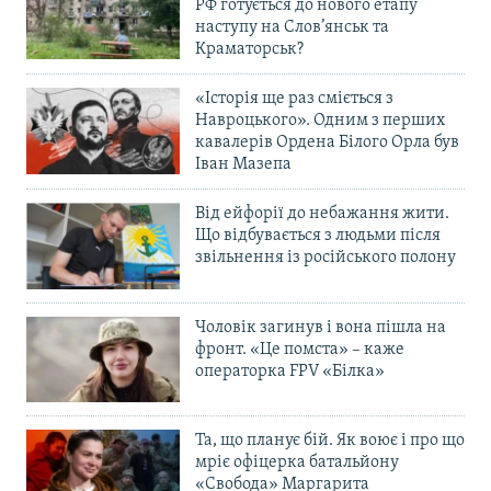
РФ готується до нового етапу
наступу на Слов’янськ та
Краматорськ?
«Історія ще раз сміється з
Навроцького». Одним з перших
кавалерів Ордена Білого Орла був
Іван Мазепа
Від ейфорії до небажання жити.
Що відбувається з людьми після
звільнення із російського полону
Чоловік загинув і вона пішла на
фронт. «Це помста» – каже
операторка FPV «Білка»
Та, що планує бій. Як воює і про що
мріє офіцерка батальйону
«Свобода» Маргарита