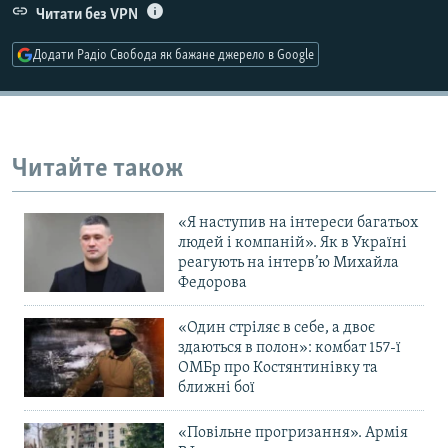
Читати без VPN
Додати Радіо Свобода як бажане джерело в Google
Читайте також
«Я наступив на інтереси багатьох
людей і компаній». Як в Україні
реагують на інтерв’ю Михайла
Федорова
«Один стріляє в себе, а двоє
здаються в полон»: комбат 157-ї
ОМБр про Костянтинівку та
ближні бої
«Повільне прогризання». Армія