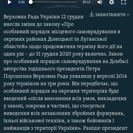
0:00
25:17
МУЛЬТИМЕДІА
ЗАВАНТАЖИТИ
ФОТО
Верховна Рада України 12 грудня
внесла зміни до закону «Про
СПЕЦПРОЄКТИ
особливий порядок місцевого самоврядування в
ПОДКАСТИ
окремих районах Донецької та Луганської
областей» щодо продовження терміну його дії на
КРИМ РЕАЛІЇ
один рік – до 31 грудня 2020 року включно. Закон
РУС
про особливий порядок самоврядування на Донбасі
авторства тодішнього президента Петра
УКР
Порошенка Верховна Рада ухвалила у вересні 2014
КТАТ
року терміном на три роки. Він передбачає, що
особливий порядок на окремих територіях буде
введений «після виконання всіх умов, викладених
ДОЛУЧАЙСЯ!
у законі, зокрема в частині, що стосується
виведення всіх незаконних збройних формувань,
їхньої військової техніки, а також бойовиків і
найманців з території України». Раніше президент