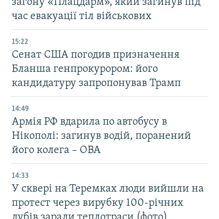
загону «Плацдарм», який загинув під
час евакуації тіл військових
15:22
Сенат США погодив призначення
Бланша генпрокурором: його
кандидатуру запропонував Трамп
14:49
Армія РФ вдарила по автобусу в
Нікополі: загинув водій, поранений
його колега – ОВА
14:33
У сквері на Теремках люди вийшли на
протест через вирубку 100-річних
дубів заради теплотраси (фото)