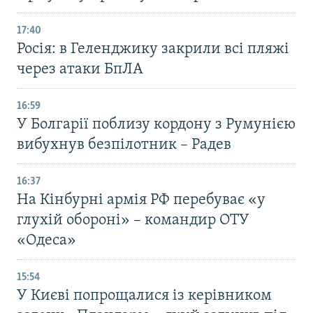
17:40
Росія: в Геленджику закрили всі пляжі
через атаки БпЛА
16:59
У Болгарії поблизу кордону з Румунією
вибухнув безпілотник – Радев
16:37
На Кінбурні армія РФ перебуває «у
глухій обороні» – командир ОТУ
«Одеса»
15:54
У Києві попрощалися із керівником