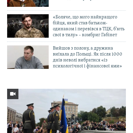
«Боляче, що мого найкращого
бійця, який став батьком-
одинаком і перевівся в ТЦК, б’ють
свої в тилу» – комбриг Габінет
Вийшов з полону, а дружина
виїхала до Польщі. Як після 1000
днів неволі вибратися «із
психологічної і фінансової ями»