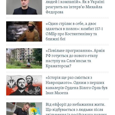
людей і компаній». Як в Україні
реагують на інтерв’ю Михайла
Федорова
«Один стріляє в себе, а двоє
здаються в полон»: комбат 157-ї
ОМБр про Костянтинівку та
ближні бої
«Повільне прогризання». Армія
РФ готується до нового етапу
наступу на Слов’янськ та
Краматорськ?
«Історія ще раз сміється з
Навроцького». Одним з перших
кавалерів Ордена Білого Орла був
Іван Мазепа
Від ейфорії до небажання жити.
Що відбувається з людьми після
звільнення із російського полону