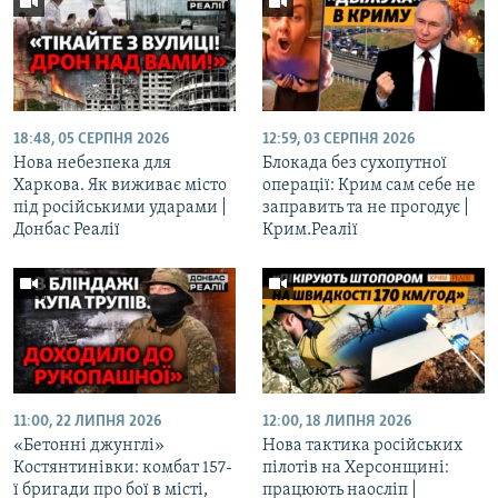
18:48, 05 СЕРПНЯ 2026
12:59, 03 СЕРПНЯ 2026
Нова небезпека для
Блокада без сухопутної
Харкова. Як виживає місто
операції: Крим сам себе не
під російськими ударами |
заправить та не прогодує |
Донбас Реалії
Крим.Реалії
11:00, 22 ЛИПНЯ 2026
12:00, 18 ЛИПНЯ 2026
«Бетонні джунглі»
Нова тактика російських
Костянтинівки: комбат 157-
пілотів на Херсонщині:
ї бригади про бої в місті,
працюють наосліп |