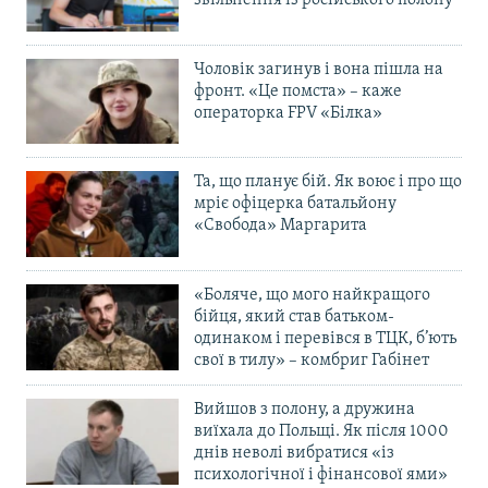
Чоловік загинув і вона пішла на
фронт. «Це помста» – каже
операторка FPV «Білка»
Та, що планує бій. Як воює і про що
мріє офіцерка батальйону
«Свобода» Маргарита
«Боляче, що мого найкращого
бійця, який став батьком-
одинаком і перевівся в ТЦК, б’ють
свої в тилу» – комбриг Габінет
Вийшов з полону, а дружина
виїхала до Польщі. Як після 1000
днів неволі вибратися «із
психологічної і фінансової ями»