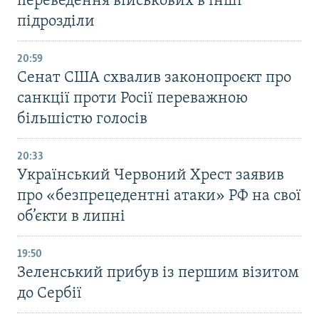
переведення військових в інші
підрозділи
20:59
Cенат США схвалив законопроєкт про
санкції проти Росії переважною
більшістю голосів
20:33
Український Червоний Хрест заявив
про «безпрецедентні атаки» РФ на свої
об’єкти в липні
19:50
Зеленський прибув із першим візитом
до Сербії