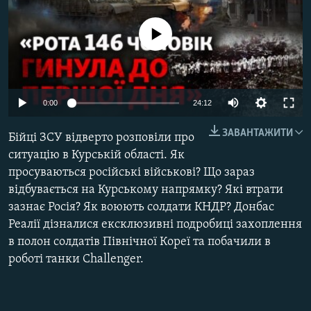
МУЛЬТИМЕДІА
No media source currently available
ФОТО
СПЕЦПРОЄКТИ
ПОДКАСТИ
Auto
0:00
24:12
КРИМ РЕАЛІЇ
240p
ЗАВАНТАЖИТИ
Бійці ЗСУ відверто розповіли про
РУС
360p
ситуацію в Курській області. Як
УКР
просуваються російські військові? Що зараз
480p
Auto
240p
360p
480p
відбувається на Курському напрямку? Які втрати
КТАТ
720p
зазнає Росія? Як воюють солдати КНДР? Донбас
720p
1080p
1080p
Реалії дізналися ексклюзивні подробиці захоплення
ДОЛУЧАЙСЯ!
в полон солдатів Північної Кореї та побачили в
роботі танки Challenger.