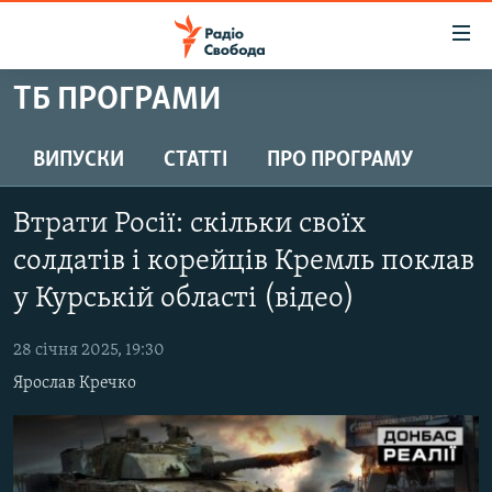
Доступність
посилання
Перейти
ТБ ПРОГРАМИ
до
РАДІО СВОБОДА – 70 РОКІВ
основного
ВСЕ ЗА ДОБУ
ВИПУСКИ
СТАТТІ
ПРО ПРОГРАМУ
матеріалу
СТАТТІ
Перейти
Втрати Росії: скільки своїх
до
ВІЙНА
ПОЛІТИКА
основної
солдатів і корейців Кремль поклав
РОСІЙСЬКА «ФІЛЬТРАЦІЯ»
ЕКОНОМІКА
навігації
у Курській області (відео)
Перейти
ДОНБАС.РЕАЛІЇ
СУСПІЛЬСТВО
до
28 січня 2025, 19:30
КРИМ.РЕАЛІЇ
КУЛЬТУРА
пошуку
Ярослав Кречко
ТИ ЯК?
СПОРТ
СХЕМИ
УКРАЇНА
КИТАЙ.ВИКЛИКИ
СВІТ