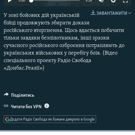
0:00
5:26
МУЛЬТИМЕДІА
ЗАВАНТАЖИТИ
У зоні бойових дій українській
ФОТО
бійці продовжують збирати докази
СПЕЦПРОЄКТИ
російського вторгнення. Щось вдається побачити
ПОДКАСТИ
тільки завдяки безпілотникам, інші зразки
сучасного російського озброєння потрапляють до
українських військових у перебігу боїв. (Відео
КРИМ РЕАЛІЇ
спеціального проекту Радіо Свобода
РУС
«Донбас.Реалії»)
УКР
КТАТ
Поділитись
ДОЛУЧАЙСЯ!
Читати без VPN
Додати Радіо Свобода як бажане джерело в Google