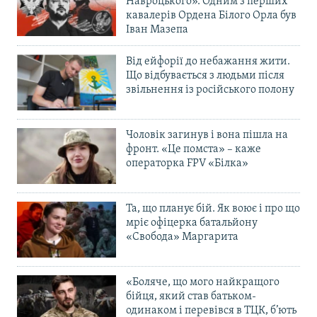
Навроцького». Одним з перших
кавалерів Ордена Білого Орла був
Іван Мазепа
Від ейфорії до небажання жити.
Що відбувається з людьми після
звільнення із російського полону
Чоловік загинув і вона пішла на
фронт. «Це помста» – каже
операторка FPV «Білка»
Та, що планує бій. Як воює і про що
мріє офіцерка батальйону
«Свобода» Маргарита
«Боляче, що мого найкращого
бійця, який став батьком-
одинаком і перевівся в ТЦК, б’ють