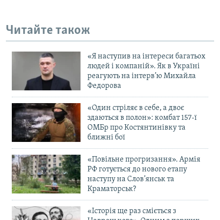
Усі сайти RFE/RL
Читайте також
«Я наступив на інтереси багатьох
людей і компаній». Як в Україні
реагують на інтерв’ю Михайла
Федорова
«Один стріляє в себе, а двоє
здаються в полон»: комбат 157-ї
ОМБр про Костянтинівку та
ближні бої
«Повільне прогризання». Армія
РФ готується до нового етапу
наступу на Слов’янськ та
Краматорськ?
«Історія ще раз сміється з