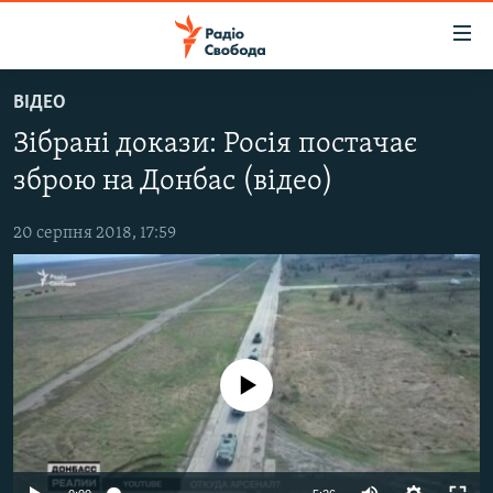
Доступність
посилання
Перейти
ВІДЕО
до
РАДІО СВОБОДА – 70 РОКІВ
Зібрані докази: Росія постачає
основного
ВСЕ ЗА ДОБУ
матеріалу
зброю на Донбас (відео)
СТАТТІ
Перейти
до
20 серпня 2018, 17:59
ВІЙНА
ПОЛІТИКА
основної
РОСІЙСЬКА «ФІЛЬТРАЦІЯ»
ЕКОНОМІКА
навігації
Перейти
ДОНБАС.РЕАЛІЇ
СУСПІЛЬСТВО
до
КРИМ.РЕАЛІЇ
КУЛЬТУРА
пошуку
No media source currently available
ТИ ЯК?
СПОРТ
СХЕМИ
УКРАЇНА
КИТАЙ.ВИКЛИКИ
СВІТ