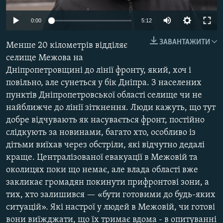
КИТАЙ.ВИКЛИКИ
Auto
0:00
5:12
МУЛЬТИМЕДІА
240p
ЗАВАНТАЖИТИ
ФОТО
Менше 20 кілометрів відділяє
360p
селище Межова на
СПЕЦПРОЄКТИ
Дніпропетровщині до лінії фронту, який, хоч і
480p
Auto
240p
360p
480p
ПОДКАСТИ
повільно, але сунеться у бік Дніпра. З населених
720p
пунктів Дніпропетровської області селище чи не
720p
1080p
1080p
найближче до лінії зіткнення. Люди кажуть, що тут
КРИМ РЕАЛІЇ
добре відчувають як насувається фронт, постійно
РУС
слідкують за новинами, багато хто, особливо із
УКР
дітьми виїхав через обстріли, які відчутно дедалі
КТАТ
краще. Централізованої евакуації в Межовій та
околицях поки що немає, але влада області вже
закликає громадян покинути прифронтові зони, а
ДОЛУЧАЙСЯ!
тих, хто залишився — «бути готовими до будь-яких
ситуацій». Які настрої у людей в Межовій, чи готові
вони виїжджати, що їх тримає вдома - в опитуванні