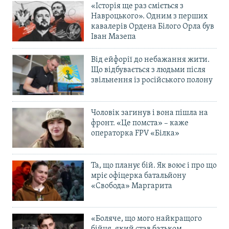
«Історія ще раз сміється з
Навроцького». Одним з перших
кавалерів Ордена Білого Орла був
Іван Мазепа
Від ейфорії до небажання жити.
Що відбувається з людьми після
звільнення із російського полону
Чоловік загинув і вона пішла на
фронт. «Це помста» – каже
операторка FPV «Білка»
Та, що планує бій. Як воює і про що
мріє офіцерка батальйону
«Свобода» Маргарита
«Боляче, що мого найкращого