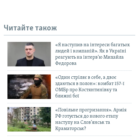
Читайте також
«Я наступив на інтереси багатьох
людей і компаній». Як в Україні
реагують на інтерв’ю Михайла
Федорова
«Один стріляє в себе, а двоє
здаються в полон»: комбат 157-ї
ОМБр про Костянтинівку та
ближні бої
«Повільне прогризання». Армія
РФ готується до нового етапу
наступу на Слов’янськ та
Краматорськ?