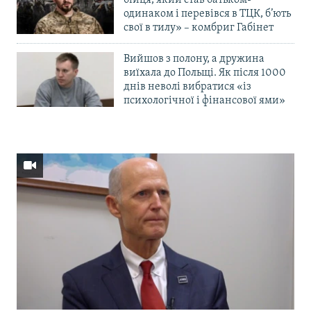
бійця, який став батьком-
одинаком і перевівся в ТЦК, б’ють
свої в тилу» – комбриг Габінет
Вийшов з полону, а дружина
виїхала до Польщі. Як після 1000
днів неволі вибратися «із
психологічної і фінансової ями»