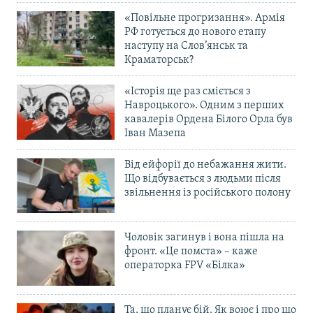
«Повільне прогризання». Армія
РФ готується до нового етапу
наступу на Слов’янськ та
Краматорськ?
«Історія ще раз сміється з
Навроцького». Одним з перших
кавалерів Ордена Білого Орла був
Іван Мазепа
Від ейфорії до небажання жити.
Що відбувається з людьми після
звільнення із російського полону
Чоловік загинув і вона пішла на
фронт. «Це помста» – каже
операторка FPV «Білка»
Та, що планує бій. Як воює і про що