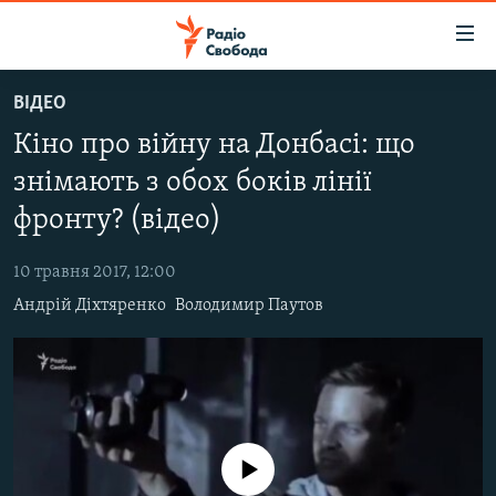
Доступність
посилання
Перейти
ВІДЕО
до
РАДІО СВОБОДА – 70 РОКІВ
Кіно про війну на Донбасі: що
основного
ВСЕ ЗА ДОБУ
матеріалу
знімають з обох боків лінії
СТАТТІ
Перейти
фронту? (відео)
до
ВІЙНА
ПОЛІТИКА
основної
10 травня 2017, 12:00
РОСІЙСЬКА «ФІЛЬТРАЦІЯ»
ЕКОНОМІКА
навігації
Андрій Діхтяренко
Володимир Паутов
Перейти
ДОНБАС.РЕАЛІЇ
СУСПІЛЬСТВО
до
КРИМ.РЕАЛІЇ
КУЛЬТУРА
пошуку
ТИ ЯК?
СПОРТ
СХЕМИ
УКРАЇНА
No media source currently available
КИТАЙ.ВИКЛИКИ
СВІТ