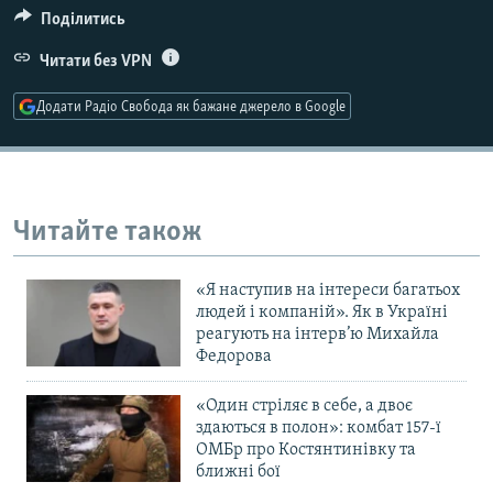
Поділитись
Усі сайти RFE/RL
Читати без VPN
Додати Радіо Свобода як бажане джерело в Google
Читайте також
«Я наступив на інтереси багатьох
людей і компаній». Як в Україні
реагують на інтерв’ю Михайла
Федорова
«Один стріляє в себе, а двоє
здаються в полон»: комбат 157-ї
ОМБр про Костянтинівку та
ближні бої