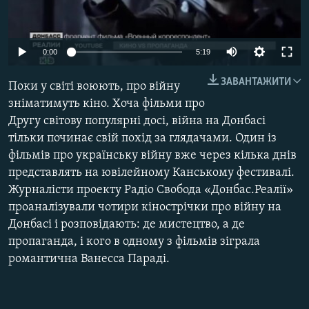
МУЛЬТИМЕДІА
ФОТО
0:00
5:19
СПЕЦПРОЄКТИ
ЗАВАНТАЖИТИ
Поки у світі воюють, про війну
ПОДКАСТИ
зніматимуть кіно. Хоча фільми про
Другу світову популярні досі, війна на Донбасі
КРИМ РЕАЛІЇ
тільки починає свій похід за глядачами. Один із
РУС
фільмів про українську війну вже через кілька днів
УКР
представлять на ювілейному Канському фестивалі.
Журналісти проекту Радіо Свобода «Донбас.Реалії»
КТАТ
проаналізували чотири кінострічки про війну на
Донбасі і розповідають: де мистецтво, а де
ДОЛУЧАЙСЯ!
пропаганда, і кого в одному з фільмів зіграла
романтична Ванесса Параді.