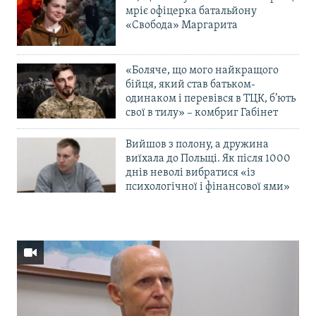
мріє офіцерка батальйону
«Свобода» Маргарита
«Боляче, що мого найкращого
бійця, який став батьком-
одинаком і перевівся в ТЦК, б’ють
свої в тилу» – комбриг Габінет
Вийшов з полону, а дружина
виїхала до Польщі. Як після 1000
днів неволі вибратися «із
психологічної і фінансової ями»