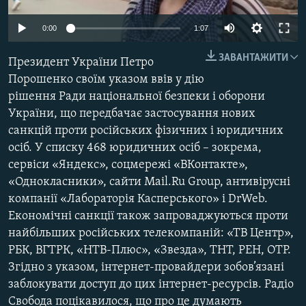
МУЛЬТИМЕДІА
0:00
1:07
ФОТО
ЗАВАНТАЖИТИ
СПЕЦПРОЄКТИ
Президент України Петро
Порошенко своїм указом ввів у дію
ПОДКАСТИ
рішення Ради національної безпеки і оборони
України, що передбачає застосування нових
КРИМ РЕАЛІЇ
санкцій проти російських фізичних і юридичних
РУС
осіб. У списку 468 юридичних осіб – зокрема,
сервіси «Яндекс», соцмережі «ВКонтакте»,
УКР
«Однокласники», сайти Mail.Ru Group, антивірусні
КТАТ
компанії «Лабораторія Касперського» і DrWeb.
Економічні санкції також запроваджуються проти
ДОЛУЧАЙСЯ!
найбільших російських телекомпаній: «ТВ Центр»,
РБК, ВГТРК, «НТВ-Плюс», «Звезда», ТНТ, РЕН, ОТР.
Згідно з указом, інтернет-провайдери зобов’язані
заблокувати доступ до цих інтернет-ресурсів. Радіо
Свобода поцікавилося, що про це думають