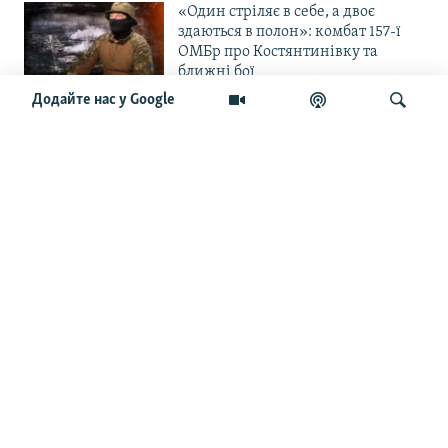
«Один стріляє в себе, а двоє
здаються в полон»: комбат 157-ї
ОМБр про Костянтинівку та
ближні бої
Додайте нас у Google
«Повільне прогризання». Армія
РФ готується до нового етапу
наступу на Слов’янськ та
Краматорськ?
Шукати
«Історія ще раз сміється з
Навроцького». Одним з перших
кавалерів Ордена Білого Орла був
Іван Мазепа
Від ейфорії до небажання жити.
Що відбувається з людьми після
звільнення із російського полону
Чоловік загинув і вона пішла на