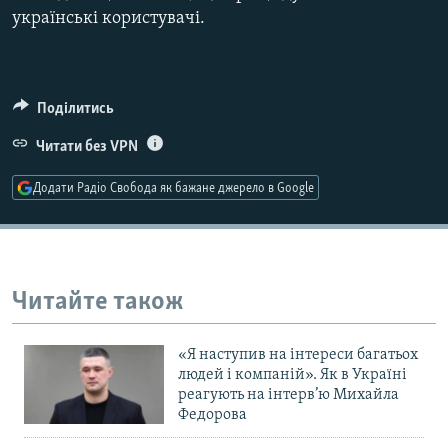
українські користувачі.
Усі сайти RFE/RL
Поділитись
Читати без VPN
Додати Радіо Свобода як бажане джерело в Google
Читайте також
«Я наступив на інтереси багатьох
людей і компаній». Як в Україні
реагують на інтерв’ю Михайла
Федорова