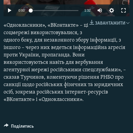
МУЛЬТИМЕДІА
0:00
1:32
ФОТО
ЗАВАНТАЖИТИ
«Однокласники», «ВКонтакте» – ці
СПЕЦПРОЄКТИ
соцмережі використовувалися, з
ПОДКАСТИ
одного боку, для незаконного збору інформації, з
іншого – через них ведеться інформаційна агресія
КРИМ РЕАЛІЇ
проти України, пропаганда. Вони
РУС
використовуються навіть для вербування
агентурної мережі російськими спецслужбами», –
УКР
сказав Турчинов, коментуючи рішення РНБО про
КТАТ
санкції щодо російських фізичних та юридичних
осіб, зокрема російських інтернет-ресурсів
ДОЛУЧАЙСЯ!
«ВКонтакте» і «Одноклассники».
Поділитись