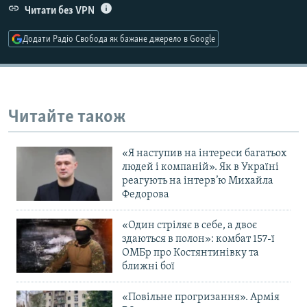
Читати без VPN
Усі сайти RFE/RL
Додати Радіо Свобода як бажане джерело в Google
Читайте також
«Я наступив на інтереси багатьох
людей і компаній». Як в Україні
реагують на інтерв’ю Михайла
Федорова
«Один стріляє в себе, а двоє
здаються в полон»: комбат 157-ї
ОМБр про Костянтинівку та
ближні бої
«Повільне прогризання». Армія