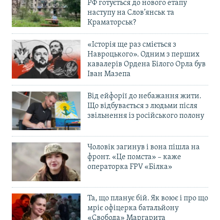
РФ готується до нового етапу
наступу на Слов’янськ та
Краматорськ?
«Історія ще раз сміється з
Навроцького». Одним з перших
кавалерів Ордена Білого Орла був
Іван Мазепа
Від ейфорії до небажання жити.
Що відбувається з людьми після
звільнення із російського полону
Чоловік загинув і вона пішла на
фронт. «Це помста» – каже
операторка FPV «Білка»
Та, що планує бій. Як воює і про що
мріє офіцерка батальйону
«Свобода» Маргарита