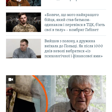
«Боляче, що мого найкращого
бійця, який став батьком-
одинаком і перевівся в ТЦК, б’ють
свої в тилу» – комбриг Габінет
Вийшов з полону, а дружина
виїхала до Польщі. Як після 1000
днів неволі вибратися «із
психологічної і фінансової ями»