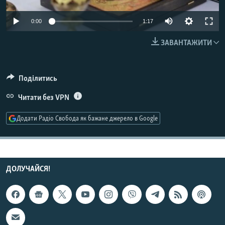
МУЛЬТИМЕДІА
0:00
1:17
ФОТО
ЗАВАНТАЖИТИ
СПЕЦПРОЄКТИ
ПОДКАСТИ
Поділитись
КРИМ РЕАЛІЇ
Читати без VPN
РУС
Додати Радіо Свобода як бажане джерело в Google
УКР
КТАТ
ДОЛУЧАЙСЯ!
ДОЛУЧАЙСЯ!