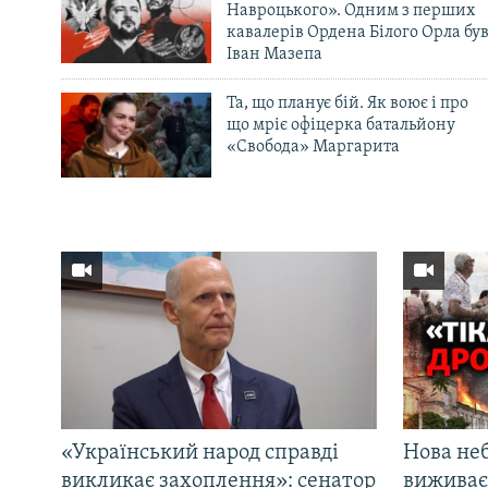
Навроцького». Одним з перших
кавалерів Ордена Білого Орла бу
Іван Мазепа
Та, що планує бій. Як воює і про
що мріє офіцерка батальйону
«Свобода» Маргарита
«Український народ справді
Нова неб
викликає захоплення»: сенатор
виживає