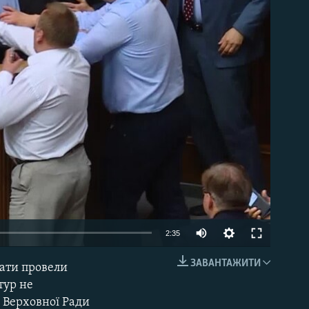
able
2:35
ЗАВАНТАЖИТИ
тати провели
EMBED
тур не
а Верховної Ради