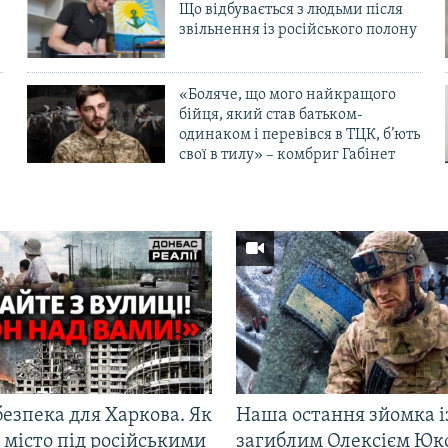
Що відбувається з людьми після
в
звільнення із російського полону
«Боляче, що мого найкращого
бійця, який став батьком-
одинаком і перевівся в ТЦК, б’ють
свої в тилу» – комбриг Габінет
езпека для Харкова. Як
Наша остання зйомка і
 місто під російськими
загиблим Олексієм Юк