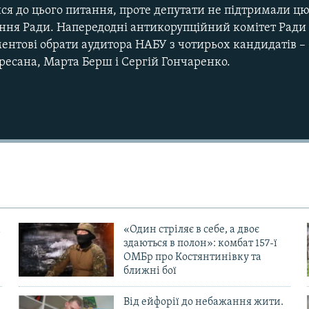
я до цього питання, проте депутати не підтримали цю
ання Ради. Напередодні антикорупційний комітет Ради
ентові обрати аудитора НАБУ з чотирьох кандидатів –
ресана, Марта Берш і Сергій Гончаренко.
«Один стріляє в себе, а двоє
здаються в полон»: комбат 157-ї
ОМБр про Костянтинівку та
ближні бої
Від ейфорії до небажання жити.