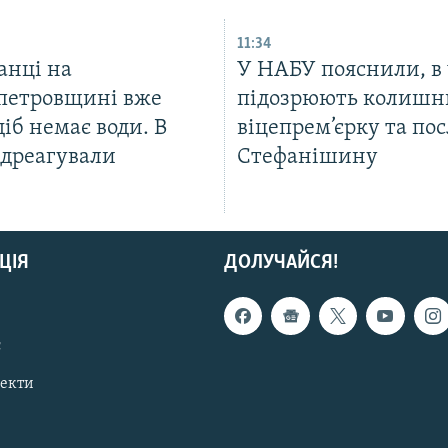
11:34
анці на
У НАБУ пояснили, в
петровщині вже
підозрюють колиш
діб немає води. В
віцепрем’єрку та пос
ідреагували
Стефанішину
ЦІЯ
ДОЛУЧАЙСЯ!
с
пекти