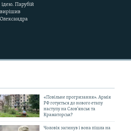
 ідею. Парубій
 вирішив
 Олександра
«Повільне прогризання». Армія
РФ готується до нового етапу
наступу на Слов’янськ та
Краматорськ?
Чоловік загинув і вона пішла на