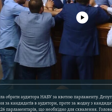
No media source currently avail
гла обрати аудитора НАБУ за квотою парламенту. Депу
я за кандидатів в аудитори, проте за жодну з кандида
26 парламентарів, що необхідно для схвалення. Голов