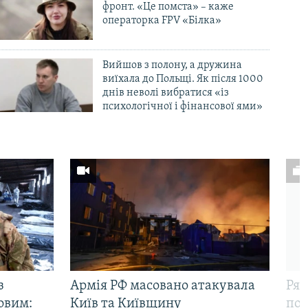
фронт. «Це помста» – каже
операторка FPV «Білка»
Вийшов з полону, а дружина
виїхала до Польщі. Як після 1000
днів неволі вибратися «із
психологічної і фінансової ями»
з
Армія РФ масовано атакувала
Рят
овим:
Київ та Київщину
пов