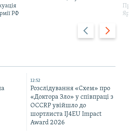
куація
Про
рмії РФ
Яр
Назад
Вперед
12:52
ла
Розслідування «Схем» про
«Доктора Зло» у співпраці з
OCCRP увійшло до
шортлиста IJ4EU Impact
Award 2026