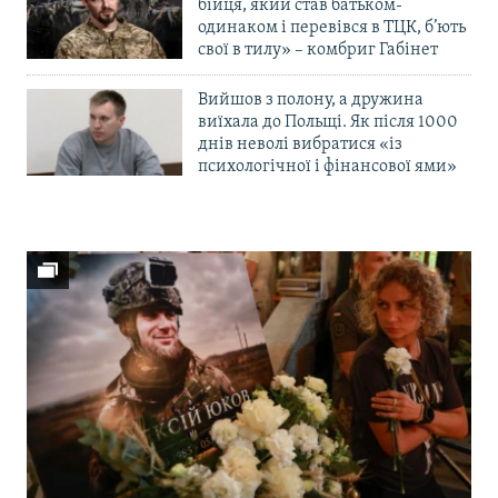
бійця, який став батьком-
одинаком і перевівся в ТЦК, б’ють
свої в тилу» – комбриг Габінет
Вийшов з полону, а дружина
виїхала до Польщі. Як після 1000
днів неволі вибратися «із
психологічної і фінансової ями»