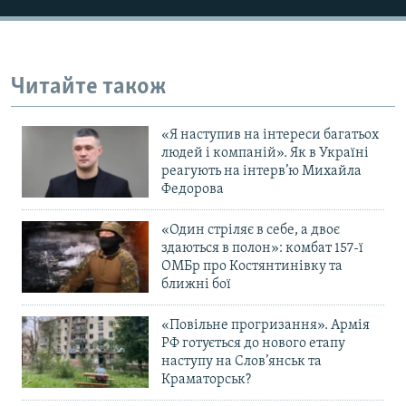
Усі сайти RFE/RL
Читайте також
«Я наступив на інтереси багатьох
людей і компаній». Як в Україні
реагують на інтерв’ю Михайла
Федорова
«Один стріляє в себе, а двоє
здаються в полон»: комбат 157-ї
ОМБр про Костянтинівку та
ближні бої
«Повільне прогризання». Армія
РФ готується до нового етапу
наступу на Слов’янськ та
Краматорськ?