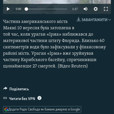
МУЛЬТИМЕДІА
0:00
1:17
ФОТО
ЗАВАНТАЖИТИ
Частина американського міста
СПЕЦПРОЄКТИ
Маямі 10 вересня була затоплена в
ПОДКАСТИ
той час, коли ураган «Ірма» наближався до
материкової частини штату Флорида. Близько 60
КРИМ РЕАЛІЇ
сантиметрів води було зафіксували у фінансовому
РУС
районі міста. Ураган «Ірма» вже зруйнував
частину Карибського басейну, спричинивши
УКР
щонайменше 27 смертей. (Відео Reuters)
КТАТ
ДОЛУЧАЙСЯ!
Поділитись
Читати без VPN
Додати Радіо Свобода як бажане джерело в Google