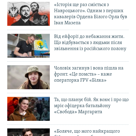
«Історія ще раз сміється з
Навроцького». Одним з перших
кавалерів Ордена Білого Орла був
Іван Мазепа
Від ейфорії до небажання жити.
Що відбувається з людьми після
звільнення із російського полону
Чоловік загинув і вона пішла на
фронт. «Це помста» – каже
операторка FPV «Білка»
Та, що планує бій. Як воює і про що
мріє офіцерка батальйону
«Свобода» Маргарита
«Боляче, що мого найкращого