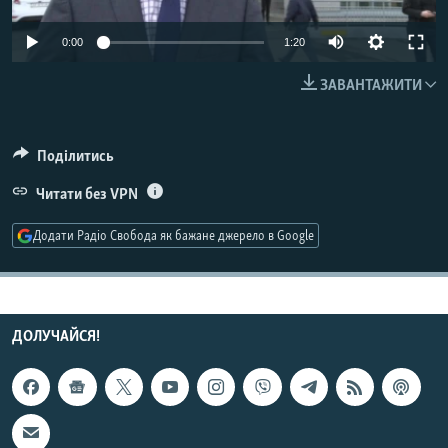
МУЛЬТИМЕДІА
0:00
1:20
ФОТО
ЗАВАНТАЖИТИ
СПЕЦПРОЄКТИ
ПОДКАСТИ
Поділитись
КРИМ РЕАЛІЇ
Читати без VPN
РУС
Додати Радіо Свобода як бажане джерело в Google
УКР
КТАТ
ДОЛУЧАЙСЯ!
ДОЛУЧАЙСЯ!