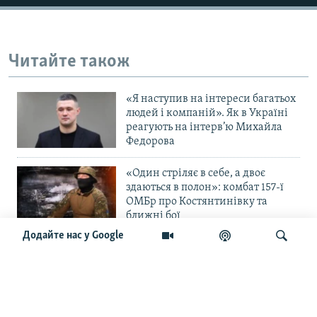
Усі сайти RFE/RL
Читайте також
«Я наступив на інтереси багатьох
людей і компаній». Як в Україні
реагують на інтерв’ю Михайла
Федорова
«Один стріляє в себе, а двоє
здаються в полон»: комбат 157-ї
ОМБр про Костянтинівку та
ближні бої
Додайте нас у Google
«Повільне прогризання». Армія
РФ готується до нового етапу
наступу на Слов’янськ та
Краматорськ?
Шукати