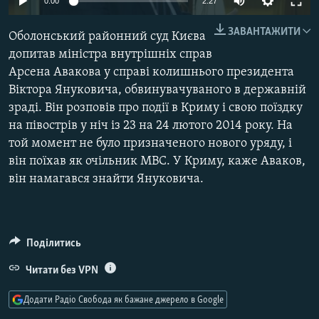
0:00
2:27
КИТАЙ.ВИКЛИКИ
ЗАВАНТАЖИТИ
Оболонський районний суд Києва
МУЛЬТИМЕДІА
допитав міністра внутрішніх справ
ФОТО
Арсена Авакова у справі колишнього президента
СПЕЦПРОЄКТИ
Віктора Януковича, обвинувачуваного в державній
зраді. Він розповів про події в Криму і свою поїздку
ПОДКАСТИ
на півострів у ніч із 23 на 24 лютого 2014 року. На
той момент не було призначеного нового уряду, і
КРИМ РЕАЛІЇ
він поїхав як очільник МВС. У Криму, каже Аваков,
РУС
він намагався знайти Януковича.
УКР
КТАТ
Поділитись
ДОЛУЧАЙСЯ!
Читати без VPN
Додати Радіо Свобода як бажане джерело в Google