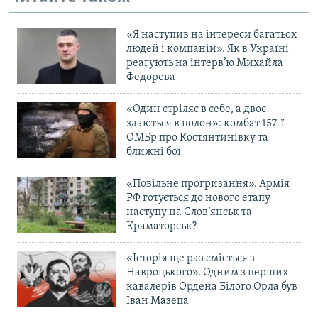
Усі сайти RFE/RL
«Я наступив на інтереси багатьох
людей і компаній». Як в Україні
реагують на інтерв’ю Михайла
Федорова
«Один стріляє в себе, а двоє
здаються в полон»: комбат 157-ї
ОМБр про Костянтинівку та
ближні бої
«Повільне прогризання». Армія
РФ готується до нового етапу
наступу на Слов’янськ та
Краматорськ?
«Історія ще раз сміється з
Навроцького». Одним з перших
кавалерів Ордена Білого Орла був
Іван Мазепа