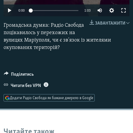
МУЛЬТИМЕДІА
0:00
1:03
ФОТО
ЗАВАНТАЖИТИ
Громадська думка: Радіо Свобода
СПЕЦПРОЄКТИ
поцікавилось у перехожих на
ПОДКАСТИ
вулицях Маріуполя, чи є зв'язок із жителями
окупованих територій?
КРИМ РЕАЛІЇ
РУС
УКР
Поділитись
КТАТ
Читати без VPN
Додати Радіо Свобода як бажане джерело в Google
ДОЛУЧАЙСЯ!
Читайте також