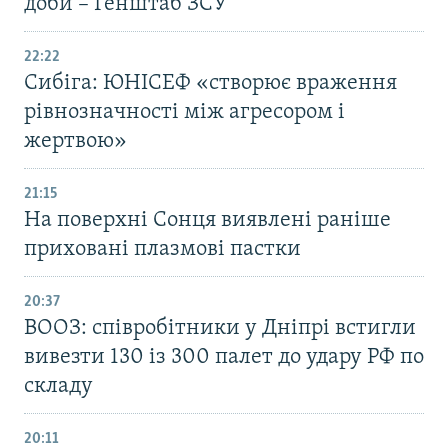
доби – Генштаб ЗСУ
22:22
Сибіга: ЮНІСЕФ «створює враження
рівнозначності між агресором і
жертвою»
21:15
На поверхні Сонця виявлені раніше
приховані плазмові пастки
20:37
ВООЗ: співробітники у Дніпрі встигли
вивезти 130 із 300 палет до удару РФ по
складу
20:11