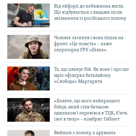
Від ейфорії до небажання жити.
Що відбувається з людьми після
звільнення із російського полону
Чоловік загинув і вона пішла на
фронт. «Це помста» – каже
операторка FPV «Білка»
Та, що планує бій. Як воює і про що
мріє офіцерка батальйону
«Свобода» Маргарита
«Боляче, що мого найкращого
бійця, який став батьком-
одинаком і перевівся в ТЦК, б’ють
свої в тилу» – комбриг Габінет
Вийшов з полону, а дружина